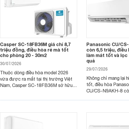
Casper SC-18FB36M giá chỉ 8,7
Panasonic CU/CS-
triệu đồng, điều hòa rẻ mà tốt
còn 6,5 triệu, điề
cho phòng 20 - 30m2
làm mát tốt và lọc 
quả
30/07/2026
29/07/2026
Thuộc dòng điều hòa model 2026
Không chỉ mang lại h
vừa được ra mắt tại thị trường Việt
tốt, điều hòa Panas
Nam, Casper SC-18FB36M sở hữu
CU/CS-N9AKH-8 còn
công suất làm mát 18.000 BTU, phù
với khả năng vận hàn
hợp với các phòng có diện tích từ 20
thụ điện hợp lý và đ
- 30 m2. Bên cạnh khả năng làm mát
trình sử dụng lâu dài.
hiệu quả, sản phẩm còn được trang bị
nhiều tính năng và công nghệ hiện đại.