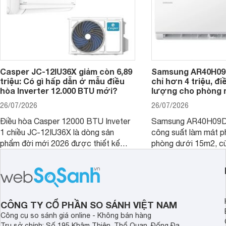
Casper JC-12IU36X giảm còn 6,89
Samsung AR40H09
triệu: Có gì hấp dẫn ở mẫu điều
chỉ hơn 4 triệu, đ
hòa Inverter 12.000 BTU mới?
lượng cho phòng 
26/07/2026
26/07/2026
Điều hòa Casper 12000 BTU Inveter
Samsung AR40H09D
1 chiều JC-12IU36X là dòng sản
công suất làm mát p
phẩm đời mới 2026 được thiết kế
phòng dưới 15m2, cù
cho phòng từ 15 - 20m2, không chỉ
lý là lựa chọn rất đ
sở hữu khả năng làm mát tốt mà còn
phòng ngủ, phòng khá
có giá bán rất hợp lý.
CÔNG TY CỔ PHẦN SO SÁNH VIỆT NAM
Công cụ so sánh giá online - Không bán hàng
Trụ sở chính: Số 195 Khâm Thiên, Thổ Quan, Đống Đa,