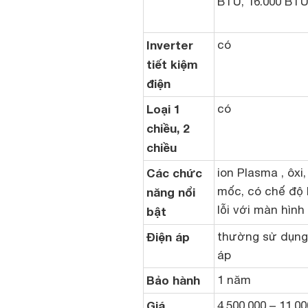
BTU, 16.000 BTU
Inverter
có
tiết kiệm
điện
Loại 1
có
chiều, 2
chiều
Các chức
ion Plasma , ôx
mốc, có chế độ 
năng nổi
lỗi với màn hình
bật
Điện áp
thường sử dụng 
áp
Bảo hành
1 năm
Giá
4.500.000 – 11.00