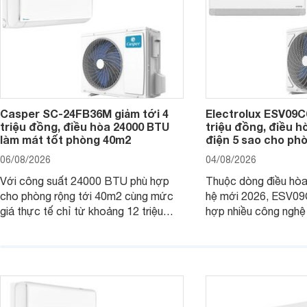
Casper SC-24FB36M giảm tới 4
Electrolux ESV09C6
triệu đồng, điều hòa 24000 BTU
triệu đồng, điều h
làm mát tốt phòng 40m2
điện 5 sao cho ph
06/08/2026
04/08/2026
Với công suất 24000 BTU phù hợp
Thuộc dòng điều hòa 
cho phòng rộng tới 40m2 cùng mức
hệ mới 2026, ESV09
giá thực tế chỉ từ khoảng 12 triệu
hợp nhiều công nghệ 
đồng, Casper SC-24FB36M đang là
nâng cao hiệu quả là
một trong những mẫu điều hòa phổ
điện và vận hành êm 
thông thu hút nhiều sự quan tâm của
thiết bị đang được nh
người tiêu dùng Việt.
giá bán rất dễ chịu.