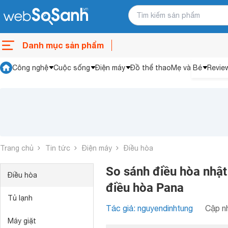
Danh mục sản phẩm
Công nghệ
Cuộc sống
Điện máy
Đồ thể thao
Mẹ và Bé
Revie
Trang chủ
Tin tức
Điện máy
Điều hòa
So sánh điều hòa nhật
Điều hòa
điều hòa Pana
Tủ lạnh
Tác giả: nguyendinhtung
Cập nh
Máy giặt