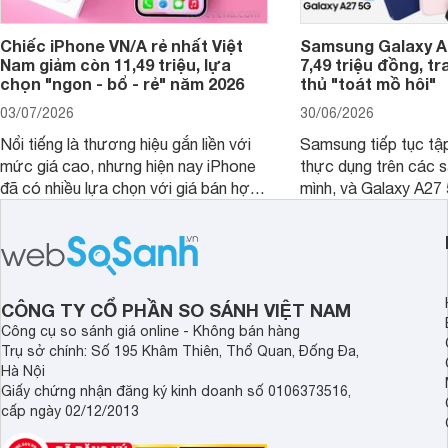
Chiếc iPhone VN/A rẻ nhất Việt
Samsung Galaxy A2
Nam giảm còn 11,49 triệu, lựa
7,49 triệu đồng, tr
chọn "ngon - bổ - rẻ" năm 2026
thủ "toát mồ hôi"
03/07/2026
30/06/2026
Nổi tiếng là thương hiệu gắn liền với
Samsung tiếp tục tập
mức giá cao, nhưng hiện nay iPhone
thực dụng trên các 
đã có nhiều lựa chọn với giá bán hợp
mình, và Galaxy A27
lý hơn, giúp người dùng dễ dàng tiếp
thể hiện rõ định hướ
cận sản phẩm chính hãng.
tới cho người dùng m
lượng với nhiều tran
độ bền bỉ cho nhu cầ
dài.
CÔNG TY CỔ PHẦN SO SÁNH VIỆT NAM
Công cụ so sánh giá online - Không bán hàng
Trụ sở chính: Số 195 Khâm Thiên, Thổ Quan, Đống Đa,
Hà Nội
Giấy chứng nhận đăng ký kinh doanh số 0106373516,
cấp ngày 02/12/2013