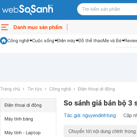
Danh mục sản phẩm
Công nghệ
Cuộc sống
Điện máy
Đồ thể thao
Mẹ và Bé
Revie
Trang chủ
Tin tức
Công nghệ
Điện thoại di động
So sánh giá bán bộ 3
Điện thoại di động
Tác giả: nguyendinhtung
Cập nh
Máy tính bảng
Chuyển tới nội dung chính trong 
Máy tính - Laptop