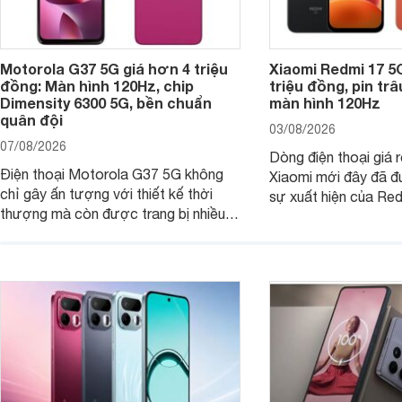
Motorola G37 5G giá hơn 4 triệu
Xiaomi Redmi 17 5
đồng: Màn hình 120Hz, chip
triệu đồng, pin tr
Dimensity 6300 5G, bền chuẩn
màn hình 120Hz
quân đội
03/08/2026
07/08/2026
Dòng điện thoại giá 
Điện thoại Motorola G37 5G không
Xiaomi mới đây đã đ
chỉ gây ấn tượng với thiết kế thời
sự xuất hiện của Re
thượng mà còn được trang bị nhiều
máy đang nhận được
tính năng và công nghệ hiện đại, đáp
của nhiều khách hàng
ứng tốt nhu cầu sử dụng hằng ngày
của người dùng phổ thông.