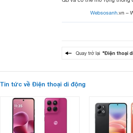
GB và có thể mở rộng thông 
Websosanh
.vn – 
"Điện thoại d
Quay trở lại
Tin tức về Điện thoại di động