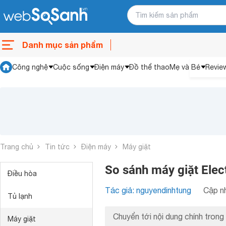
Danh mục sản phẩm
Công nghệ
Cuộc sống
Điện máy
Đồ thể thao
Mẹ và Bé
Revie
Trang chủ
Tin tức
Điện máy
Máy giặt
So sánh máy giặt El
Điều hòa
Tác giả: nguyendinhtung
Cập nh
Tủ lạnh
Chuyển tới nội dung chính trong 
Máy giặt