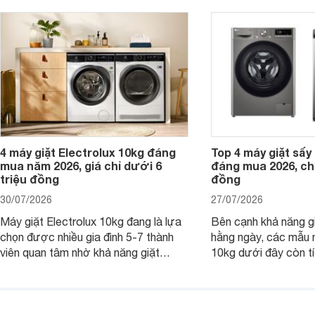
giặt cửa trên 9kg.
giặt.
4 máy giặt Electrolux 10kg đáng
Top 4 máy giặt sấy 
mua năm 2026, giá chỉ dưới 6
đáng mua 2026, chỉ
triệu đồng
đồng
30/07/2026
27/07/2026
Máy giặt Electrolux 10kg đang là lựa
Bên cạnh khả năng g
chọn được nhiều gia đình 5-7 thành
hằng ngày, các mẫu 
viên quan tâm nhờ khả năng giặt
10kg dưới đây còn t
được lượng quần áo lớn, tích hợp
năng sấy khô tiện lợi,
nhiều công nghệ chăm sóc vải và
pháp hữu ích cho gia
mức giá ngày càng dễ tiếp cận. Dưới
ngày mưa kéo dài h
đây là 4 mẫu máy giặt Electrolux 10kg
đặc trưng tại nước t