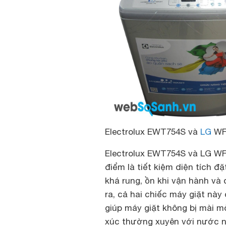
Electrolux EWT754S và
LG
WFS
Electrolux EWT754S và LG WF
điểm là tiết kiệm diện tích đ
khá rung, ồn khi vận hành và 
ra, cả hai chiếc máy giặt này 
giúp máy giặt không bị mài m
xúc thường xuyên với nước nó