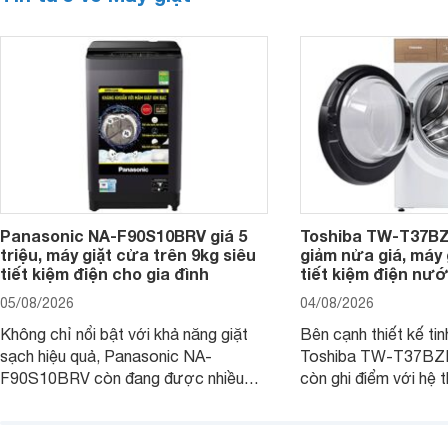
Panasonic NA-F90S10BRV giá 5
Toshiba TW-T37B
triệu, máy giặt cửa trên 9kg siêu
giảm nửa giá, máy
tiết kiệm điện cho gia đình
tiết kiệm điện nướ
05/08/2026
04/08/2026
Không chỉ nổi bật với khả năng giặt
Bên cạnh thiết kế tin
sạch hiệu quả, Panasonic NA-
Toshiba TW-T37B
F90S10BRV còn đang được nhiều
còn ghi điểm với hệ 
đại lý bán với mức giá hấp dẫn, trở
giặt hiện đại, mang 
thành lựa chọn phù hợp cho các gia
sạch hiệu quả, giảm 
đình Việt đang tìm kiếm một mẫu máy
vệ quần áo tốt hơn s