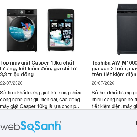
nổi bật trong tầm giá 5–6 triệu đồng.
Top máy giặt Casper 10kg chất
Toshiba AW-M1000
lượng, tiết kiệm điện, giá chỉ từ
giá còn 3 triệu, má
3,3 triệu đồng
trên tiết kiệm điện
22/07/2026
20/07/2026
Sở hữu khối lượng giặt lớn cùng nhiều
Sở hữu khối lượng gi
công nghệ giặt giũ hiện đại, các dòng
nhiều công nghệ hỗ t
máy giặt Casper 10kg là lựa chọn phù
tiết kiệm điện, máy 
hợp cho những gia đình đông thành
M1000FV(MK) là lựa
viên.
nhắc cho các gia đình
bán hiện đã giảm đán