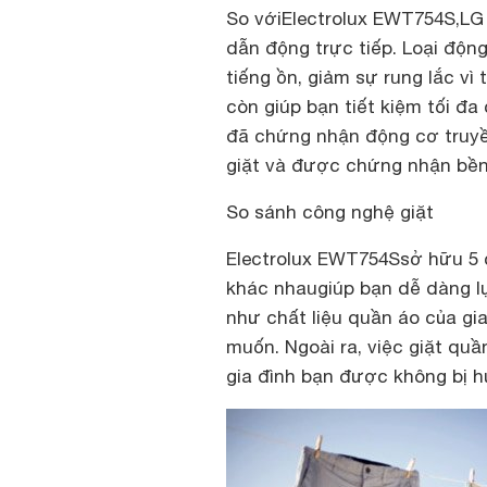
So vớiElectrolux EWT754S,LG
dẫn động trực tiếp. Loại độn
tiếng ồn, giảm sự rung lắc v
còn giúp bạn tiết kiệm tối đa 
đã chứng nhận động cơ truyền
giặt và được chứng nhận bền 
So sánh công nghệ giặt
Electrolux EWT754S
sở hữu 5 
khác nhau
giúp bạn dễ dàng l
như chất liệu quần áo của gi
muốn. Ngoài ra, việc giặt qu
gia đình bạn được không bị hư