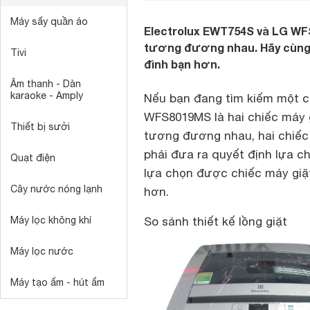
Máy sấy quần áo
Electrolux EWT754S và LG WFS
tương đương nhau. Hãy cùng 
Tivi
đình bạn hơn.
Âm thanh - Dàn
karaoke - Amply
Nếu bạn đang tìm kiếm một chi
WFS8019MS là hai chiếc máy g
Thiết bị sưởi
tương đương nhau, hai chiế
phải đưa ra quyết định lựa ch
Quạt điện
lựa chọn được chiếc máy giặ
Cây nước nóng lạnh
hơn.
Máy lọc không khí
So sánh thiết kế lồng giặt
Máy lọc nước
Máy tạo ẩm - hút ẩm