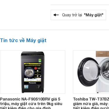
"Máy giặt"
Quay trở lại
Tin tức về Máy giặt
Panasonic NA-F90S10BRV giá 5
Toshiba TW-T37B
triệu, máy giặt cửa trên 9kg siêu
giảm nửa giá, máy
tiết kiệm điện cho gia đình
tiết kiệm điện nướ