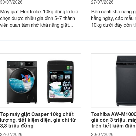
30/07/2026
27/07/2026
Máy giặt Electrolux 10kg đang là lựa
Bên cạnh khả năng g
chọn được nhiều gia đình 5-7 thành
hằng ngày, các mẫu 
viên quan tâm nhờ khả năng giặt
10kg dưới đây còn t
được lượng quần áo lớn, tích hợp
năng sấy khô tiện lợi,
nhiều công nghệ chăm sóc vải và
pháp hữu ích cho gia
mức giá ngày càng dễ tiếp cận. Dưới
ngày mưa kéo dài h
đây là 4 mẫu máy giặt Electrolux 10kg
đặc trưng tại nước t
nổi bật trong tầm giá 5–6 triệu đồng.
Top máy giặt Casper 10kg chất
Toshiba AW-M1000
lượng, tiết kiệm điện, giá chỉ từ
giá còn 3 triệu, má
3,3 triệu đồng
trên tiết kiệm điện
22/07/2026
20/07/2026