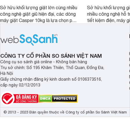
Sở hữu khối lượng giặt lớn cùng nhiều
Sở hữu khối lượng gi
công nghệ giặt giũ hiện đại, các dòng
nhiều công nghệ hỗ t
máy giặt Casper 10kg là lựa chọn phù
tiết kiệm điện, máy 
hợp cho những gia đình đông thành
M1000FV(MK) là lựa
viên.
nhắc cho các gia đình
bán hiện đã giảm đán
CÔNG TY CỔ PHẦN SO SÁNH VIỆT NAM
Công cụ so sánh giá online - Không bán hàng
Trụ sở chính: Số 195 Khâm Thiên, Thổ Quan, Đống Đa,
Hà Nội
Giấy chứng nhận đăng ký kinh doanh số 0106373516,
cấp ngày 02/12/2013
© 2013 - 2023 Bản quyền thuộc về Công ty cổ phần So Sánh Việt Nam