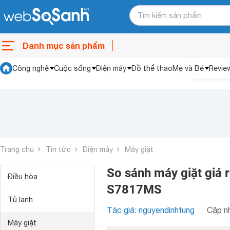
Danh mục sản phẩm
Công nghệ
Cuộc sống
Điện máy
Đồ thể thao
Mẹ và Bé
Revie
Trang chủ
Tin tức
Điện máy
Máy giặt
So sánh máy giặt giá
Điều hòa
S7817MS
Tủ lạnh
Tác giả: nguyendinhtung
Cập nh
Máy giặt