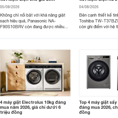
05/08/2026
04/08/2026
Không chỉ nổi bật với khả năng giặt
Bên cạnh thiết kế tin
sạch hiệu quả, Panasonic NA-
Toshiba TW-T37B
F90S10BRV còn đang được nhiều
còn ghi điểm với hệ 
đại lý bán với mức giá hấp dẫn, trở
giặt hiện đại, mang 
thành lựa chọn phù hợp cho các gia
sạch hiệu quả, giảm 
đình Việt đang tìm kiếm một mẫu máy
vệ quần áo tốt hơn s
giặt cửa trên 9kg.
giặt.
4 máy giặt Electrolux 10kg đáng
Top 4 máy giặt sấy 
mua năm 2026, giá chỉ dưới 6
đáng mua 2026, chỉ
triệu đồng
đồng