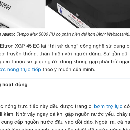
a Atlantic Tempo Max 5000 PU có phần hiện đại hơn (Ảnh: Websosanh)
l Eltron XGP 45 EC lại “tái sử dụng” công nghệ sử dụng 
cơ truyền thống, thân thiện với người dùng. Sự gần gũi
 quen thuộc sẽ giúp người dùng không gặp phải trở ngại
c nóng trực tiếp
theo ý muốn của mình.
g hoạt động
 nóng trực tiếp này đều được trang bị
bơm trợ lực
cô
 kèm. Nhờ vậy ngay cả khi gặp nguồn nước yếu, chảy rò
o cung cấp nguồn nước đầu vào dồi dào. Ngoài ra, cả h
nghệ làm nóng nhanh, cung cấp nhiệt độ nước nóng kh