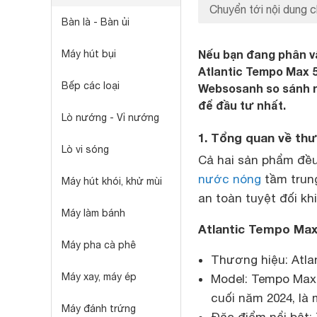
Chuyển tới nội dung c
Bàn là - Bàn ủi
Nếu bạn đang phân v
Máy hút bụi
Atlantic Tempo Max 5
Bếp các loại
Websosanh so sánh nh
để đầu tư nhất.
Lò nướng - Vỉ nướng
1. Tổng quan về th
Lò vi sóng
Cả hai sản phẩm đề
nước nóng
tầm trung
Máy hút khói, khử mùi
an toàn tuyệt đối kh
Máy làm bánh
Atlantic Tempo Max
Máy pha cà phê
Thương hiệu: Atla
Máy xay, máy ép
Model: Tempo Max 
cuối năm 2024, là
Máy đánh trứng