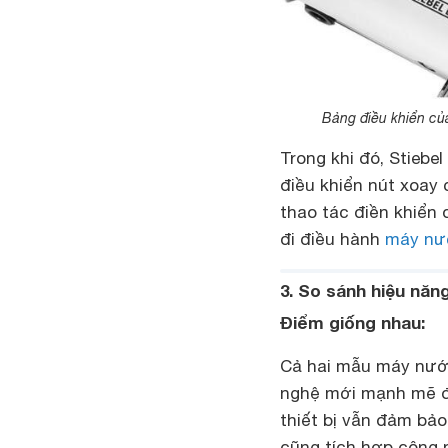
Bảng điều khiển củ
Trong khi đó, Stiebe
điều khiển nút xoay 
thao tác điền khiển
đi điều hành
máy nướ
3. So sánh hiệu năn
Điểm giống nhau:
Cả hai mẫu máy nước
nghệ mới mạnh mẽ đi
thiết bị vẫn đảm bả
cũng tích hợp công 