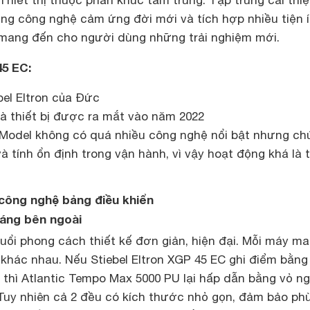
Thiết thị thuộc phân khúc tầm trung. Tập trung cải thi
ng công nghệ cảm ứng đời mới và tích hợp nhiều tiện 
mang đến cho người dùng những trải nghiệm mới.
45 EC:
bel Eltron của Đức
là thiết bị được ra mắt vào năm 2022
 Model không có quá nhiều công nghệ nổi bật nhưng ch
à tính ổn định trong vận hành, vì vậy hoạt động khá là 
, công nghệ bảng điều khiển
dáng bên ngoài
uổi phong cách thiết kế đơn giản, hiện đại. Mỗi máy m
khác nhau. Nếu Stiebel Eltron XGP 45 EC ghi điểm bằng
 thì Atlantic Tempo Max 5000 PU lại hấp dẫn bằng vỏ ng
 Tuy nhiên cả 2 đều có kích thước nhỏ gọn, đảm bảo ph