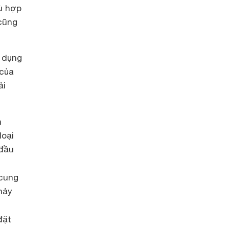
ù hợp
 cũng
ử dụng
 của
ải
n
loại
 đầu
cung
hảy
đặt