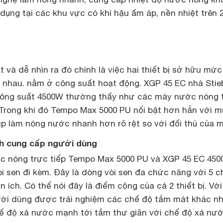
dụng tại các khu vực có khí hậu ấm áp, nền nhiệt trên 
t và dễ nhìn ra đó chính là việc hai thiết bị sở hữu mứ
 nhau. nằm ở công suất hoạt động. XGP 45 EC nhà Stie
công suất 4500W thường thấy như các máy nước nóng 
. Trong khi đó Tempo Max 5000 PU nổi bật hơn hẳn với 
p làm nóng nước nhanh hơn rõ rệt so với đối thủ của m
ích cung cấp người dùng
c nóng trực tiếp Tempo Max 5000 PU và XGP 45 EC 45
i sen đi kèm. Đây là dòng vòi sen đa chức năng với 5 c
 ích. Có thể nói đây là điểm cộng của cả 2 thiết bị. Với
ời dùng được trải nghiệm các chế độ tắm mát khác nh
ế độ xả nước mạnh tới tắm thư giãn với chế độ xả nư