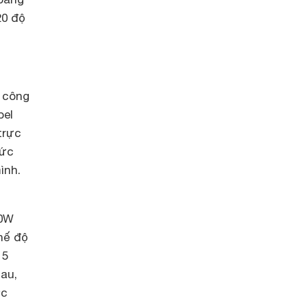
20 độ
c công
bel
trực
mức
ình.
00W
hế độ
 5
au,
ớc