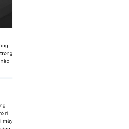
.
bảng
 trong
 nào
ng
 rỉ,
ai máy
oảng