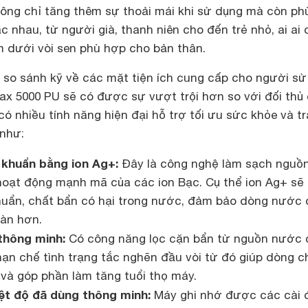
hông chỉ tăng thêm sự thoải mái khi sử dụng mà còn ph
ác nhau, từ người già, thanh niên cho đến trẻ nhỏ, ai ai
 dưới vòi sen phù hợp cho bản thân.
u so sánh kỹ về các mặt tiện ích cung cấp cho người s
ax 5000 PU sẽ có được sự vượt trội hơn so với đối thủ
có nhiều tính năng hiện đại hỗ trợ tối ưu sức khỏe và tr
như:
khuẩn bằng ion Ag+:
Đây là công nghệ làm sạch nguồ
oạt động mạnh mã của các ion Bạc. Cụ thể ion Ag+ sẽ 
khuẩn, chất bẩn có hại trong nước, đảm bảo dòng nước
oàn hơn.
thông minh:
Có công năng lọc cặn bẩn từ nguồn nước 
hạn chế tình trạng tắc nghẽn đầu vòi từ đó giúp dòng c
và góp phần làm tăng tuổi thọ máy.
hiệt độ đã dùng thông minh:
Máy ghi nhớ được các cài 