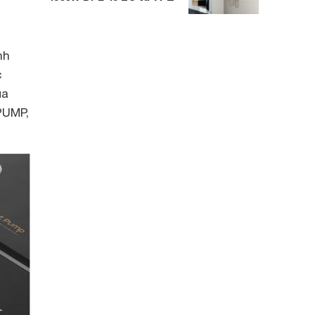
nh
c
ủa
PUMP,