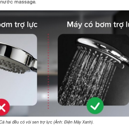
ả nước massage.
Cả hai đều có vòi sen trợ lực (Ảnh: Điện Máy Xanh).