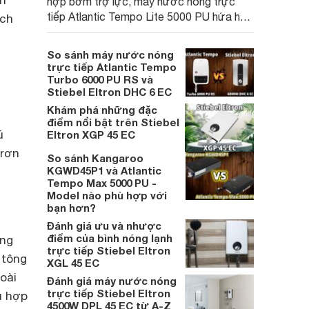
ện
hợp bơm trợ lực, máy nước nóng trực
tiếp Atlantic Tempo Lite 5000 PU hứa hẹn
ích
mang đến trải nghiệm tắm nước nóng
nhanh chóng, ổn định, đặc biệt phù hợp
So sánh máy nước nóng
cho những gia đình có nguồn nước yếu.
trực tiếp Atlantic Tempo
Turbo 6000 PU RS và
Stiebel Eltron DHC 6 EC
Khám phá những đặc
điểm nổi bật trên Stiebel
ú
Eltron XGP 45 EC
trơn
So sánh Kangaroo
KGWD45P1 và Atlantic
Tempo Max 5000 PU -
Model nào phù hợp với
bạn hơn?
Đánh giá ưu và nhược
điểm của bình nóng lạnh
ang
trực tiếp Stiebel Eltron
 tông
XGL 45 EC
oài
Đánh giá máy nước nóng
trực tiếp Stiebel Eltron
ù hợp
4500W DPL 45 EC từ A-Z