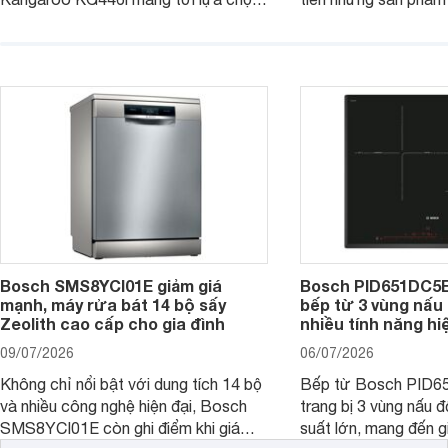
đáng cân nhắc cho nhu cầu nấu
nướng cao, độ bền t
nướng tại gia đình. Hiện sản phẩm
thương hiệu uy tín. 
cũng đang được giảm giá khá sâu tại
PVJ631FB1E là một 
nhiều cửa hàng, đại lý.
mẫu bếp đáp ứng tốt 
Bosch SMS8YCI01E giảm giá
Bosch PID651DC5E 
mạnh, máy rửa bát 14 bộ sấy
bếp từ 3 vùng nấu 
Zeolith cao cấp cho gia đình
nhiều tính năng hi
09/07/2026
06/07/2026
Không chỉ nổi bật với dung tích 14 bộ
Bếp từ Bosch PID
và nhiều công nghệ hiện đại, Bosch
trang bị 3 vùng nấu 
SMS8YCI01E còn ghi điểm khi giá
suất lớn, mang đến g