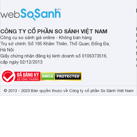
bán thực tế đã giảm đáng kể so với
nướng linh hoạt và h
thời điểm mới mở bán, mang lại tỷ lệ
gia đình.
giá trị/chi phí hấp dẫn hơn cho người
dùng đang tìm kiếm một mẫu máy rửa
bát cao cấp.
CÔNG TY CỔ PHẦN SO SÁNH VIỆT NAM
Công cụ so sánh giá online - Không bán hàng
Trụ sở chính: Số 195 Khâm Thiên, Thổ Quan, Đống Đa,
Hà Nội
Giấy chứng nhận đăng ký kinh doanh số 0106373516,
cấp ngày 02/12/2013
© 2013 - 2023 Bản quyền thuộc về Công ty cổ phần So Sánh Việt Nam