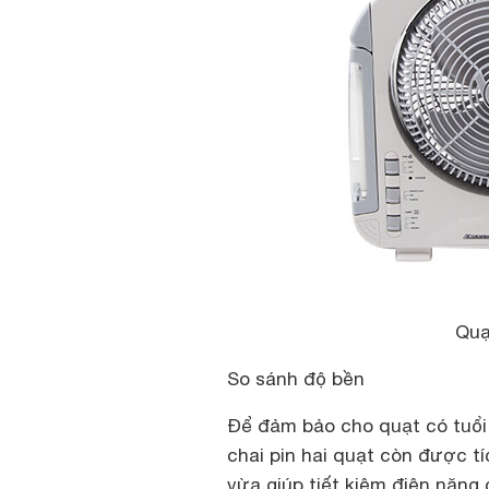
Quạ
So sánh độ bền
Để đảm bảo cho quạt có tuổi 
chai pin hai quạt còn được t
vừa giúp tiết kiệm điện năng