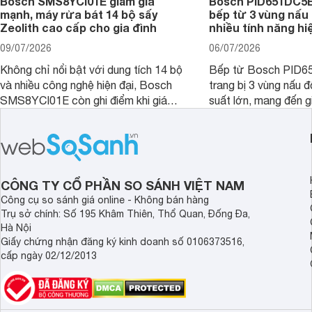
Bosch SMS8YCI01E giảm giá
Bosch PID651DC5E 
mạnh, máy rửa bát 14 bộ sấy
bếp từ 3 vùng nấu 
Zeolith cao cấp cho gia đình
nhiều tính năng hi
09/07/2026
06/07/2026
Không chỉ nổi bật với dung tích 14 bộ
Bếp từ Bosch PID
và nhiều công nghệ hiện đại, Bosch
trang bị 3 vùng nấu 
SMS8YCI01E còn ghi điểm khi giá
suất lớn, mang đến g
bán thực tế đã giảm đáng kể so với
nướng linh hoạt và h
thời điểm mới mở bán, mang lại tỷ lệ
gia đình.
giá trị/chi phí hấp dẫn hơn cho người
dùng đang tìm kiếm một mẫu máy rửa
bát cao cấp.
CÔNG TY CỔ PHẦN SO SÁNH VIỆT NAM
Công cụ so sánh giá online - Không bán hàng
Trụ sở chính: Số 195 Khâm Thiên, Thổ Quan, Đống Đa,
Hà Nội
Giấy chứng nhận đăng ký kinh doanh số 0106373516,
cấp ngày 02/12/2013