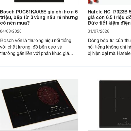
Bosch PUC61KAA5E giá chỉ hơn 6
Hafele HC-I7323B 5
triệu, bếp từ 3 vùng nấu rẻ nhưng
giá còn 6,5 triệu 
có nên mua?
Đức tiết kiệm điện
04/08/2026
31/07/2026
Bosch vốn là thương hiệu nổi tiếng
Dòng bếp từ của th
với chất lượng, độ bền cao và
nổi tiếng không chỉ hộ
thường gắn liền với phân khúc giá
bị hiện đại mà Hafe
cao. Tuy nhiên, trên thị trường hiện
536.61.886 còn đan
nay, mẫu bếp từ Bosch 3 vùng nấu
hàng, siêu thị điện m
PUC61KAA5E lại đang được nhiều
đưa tới lựa chọn ch
đơn vị phân phối với mức giá khá dễ
gia đình.
tiếp cận, thu hút sự quan tâm của
nhiều người tiêu dùng.