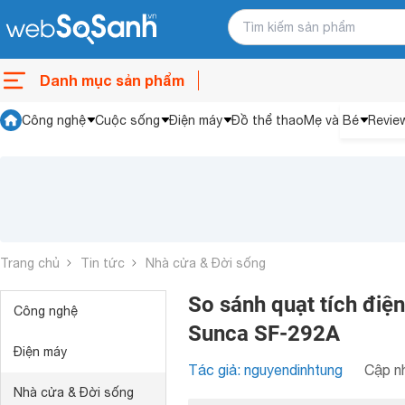
Danh mục sản phẩm
Công nghệ
Cuộc sống
Điện máy
Đồ thể thao
Mẹ và Bé
Revie
Trang chủ
Tin tức
Nhà cửa & Đời sống
So sánh quạt tích điệ
Công nghệ
Sunca SF-292A
Điện máy
Tác giả: nguyendinhtung
Cập nh
Nhà cửa & Đời sống