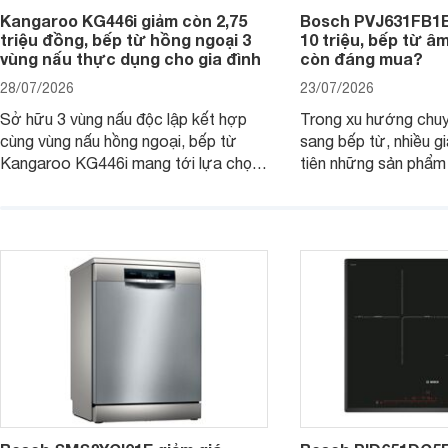
Kangaroo KG446i giảm còn 2,75
Bosch PVJ631FB1E
triệu đồng, bếp từ hồng ngoại 3
10 triệu, bếp từ â
vùng nấu thực dụng cho gia đình
còn đáng mua?
28/07/2026
23/07/2026
Sở hữu 3 vùng nấu độc lập kết hợp
Trong xu hướng chuy
cùng vùng nấu hồng ngoại, bếp từ
sang bếp từ, nhiều gi
Kangaroo KG446i mang tới lựa chọn
tiên những sản phẩm 
đáng cân nhắc cho nhu cầu nấu
nướng cao, độ bền t
nướng tại gia đình. Hiện sản phẩm
thương hiệu uy tín. 
cũng đang được giảm giá khá sâu tại
PVJ631FB1E là một 
nhiều cửa hàng, đại lý.
mẫu bếp đáp ứng tốt 