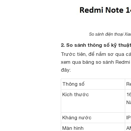
So sánh điện thoại Xi
2. So sánh thông số kỹ thuậ
Trước tiên, để nắm sơ qua cá
xem qua bảng so sánh Redmi 
đây:
Thông số
R
Kích thước
1
N
Kháng nước
I
Màn hình
A