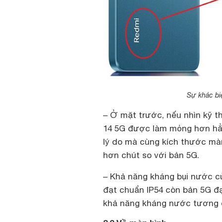
Sự khác bi
– Ở mặt trước, nếu nhìn kỹ t
14 5G được làm mỏng hơn hẳn
lý do mà cùng kích thước màn
hơn chút so với bản 5G.
– Khả năng kháng bụi nước củ
đạt chuẩn IP54 còn bản 5G đạ
khả năng kháng nước tương đ