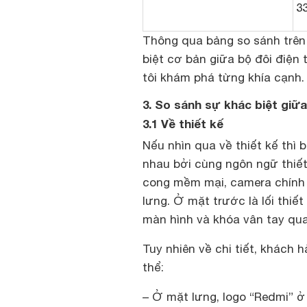
3
Thông qua bảng so sánh trê
biệt cơ bản giữa bộ đôi điện 
tôi khám phá từng khía cạnh.
3. So sánh sự khác biệt giữ
3.1 Về thiết kế
Nếu nhìn qua về thiết kế thì 
nhau bởi cùng ngôn ngữ thiế
cong mềm mại, camera chính 
lưng. Ở mặt trước là lối thiế
màn hình và khóa vân tay qu
Tuy nhiên về chi tiết, khách 
thể:
– Ở mặt lưng, logo “Redmi” 