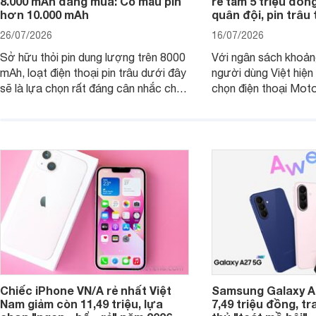
8.000 mAh đáng mua: Có mẫu pin
rẻ tầm 5 triệu đồn
hơn 10.000 mAh
quân đội, pin trâu
26/07/2026
16/07/2026
Sở hữu thỏi pin dung lượng trên 8000
Với ngân sách khoảng
mAh, loạt điện thoại pin trâu dưới đây
người dùng Việt hiện
sẽ là lựa chọn rất đáng cân nhắc cho
chọn điện thoại Mot
người dùng Việt.
với các nhu cầu sử d
giải trí, chụp ảnh đế
ngày.
Chiếc iPhone VN/A rẻ nhất Việt
Samsung Galaxy A2
Nam giảm còn 11,49 triệu, lựa
7,49 triệu đồng, tr