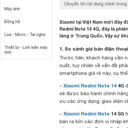
Chuyển tới nội dung chính trong 
Máy ảnh
Xiaomi tại Việt Nam mới đây đ
Đồng hồ
Redmi Note 14 4G, đây là phiê
Loa - Micro - Tai nghe
làng ở Trung Quốc. Vậy sự khác
Thiết bị - Linh kiện máy
1. So sánh giá bán điện tho
tính
Trước tiên, khách hàng cần 
xuất, tuy nhiên về vấn đề phâ
smartphone giá rẻ này, cụ thể
Xiaomi Redmi Note 14
4G
–
đ
sẽ được bảo hành chính hãng
ưu các ứng dụng, giao diện 
Xiaomi Redmi Note
14 5G
–
h
bán ra bởi các đơn vị nhập kh