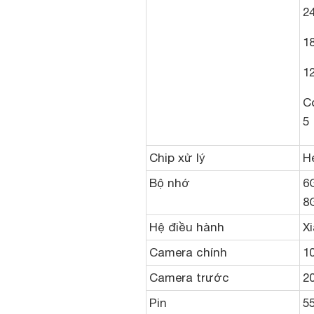
24
18
1
C
5
Chip xử lý
H
Bộ nhớ
6
8
Hệ điều hành
X
Camera chính
1
Camera trước
2
Pin
5