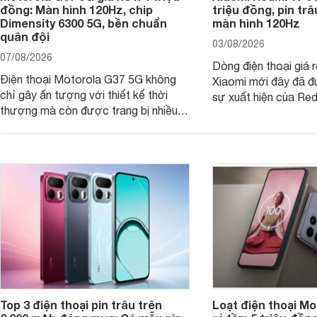
đồng: Màn hình 120Hz, chip
triệu đồng, pin tr
Dimensity 6300 5G, bền chuẩn
màn hình 120Hz
quân đội
03/08/2026
07/08/2026
Dòng điện thoại giá 
Điện thoại Motorola G37 5G không
Xiaomi mới đây đã đ
chỉ gây ấn tượng với thiết kế thời
sự xuất hiện của Re
thượng mà còn được trang bị nhiều
máy đang nhận được
tính năng và công nghệ hiện đại, đáp
của nhiều khách hàng
ứng tốt nhu cầu sử dụng hằng ngày
của người dùng phổ thông.
Top 3 điện thoại pin trâu trên
Loạt điện thoại Mo