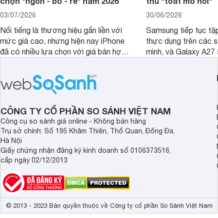
chọn "ngon - bổ - rẻ" năm 2026
thủ "toát mồ hôi"
03/07/2026
30/06/2026
Nổi tiếng là thương hiệu gắn liền với
Samsung tiếp tục tập
mức giá cao, nhưng hiện nay iPhone
thực dụng trên các 
đã có nhiều lựa chọn với giá bán hợp
mình, và Galaxy A27
lý hơn, giúp người dùng dễ dàng tiếp
thể hiện rõ định hướ
cận sản phẩm chính hãng.
tới cho người dùng m
lượng với nhiều tran
độ bền bỉ cho nhu cầ
dài.
CÔNG TY CỔ PHẦN SO SÁNH VIỆT NAM
Công cụ so sánh giá online - Không bán hàng
Trụ sở chính: Số 195 Khâm Thiên, Thổ Quan, Đống Đa,
Hà Nội
Giấy chứng nhận đăng ký kinh doanh số 0106373516,
cấp ngày 02/12/2013
© 2013 - 2023 Bản quyền thuộc về Công ty cổ phần So Sánh Việt Nam