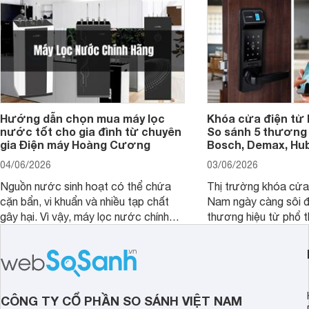
Hướng dẫn chọn mua máy lọc
Khóa cửa điện tử 
nước tốt cho gia đình từ chuyên
So sánh 5 thương 
gia Điện máy Hoàng Cương
Bosch, Demax, Hub
04/06/2026
03/06/2026
Nguồn nước sinh hoạt có thể chứa
Thị trường khóa cửa 
cặn bẩn, vi khuẩn và nhiều tạp chất
Nam ngày càng sôi đ
gây hại. Vì vậy, máy lọc nước chính
thương hiệu từ phổ 
hãng là giải pháp hiệu quả giúp bảo vệ
cấp. Nếu bạn đang b
sức khỏe và đảm bảo nguồn nước
cửa điện tử hãng nào 
sạch cho cả gia đình.
sẽ so sánh 5 thương
tâm nhiều hiện nay: 
Demax, Hubert và Gi
CÔNG TY CỔ PHẦN SO SÁNH VIỆT NAM