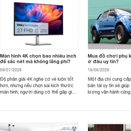
nên nâng cấp.
Màn hình 4K chọn bao nhiêu inch
Mua đồ chơi phụ ki
để sắc nét mà không lãng phí?
ở đâu uy tín?
09/07/2026
16/06/2026
Độ phân giải 4K nghe có vẻ luôn tốt
Một địa chỉ cung cấp
hơn, nhưng nếu chọn sai kích thước
bán tải uy tín sẽ giú
màn hình, người dùng có thể gặp giao
lượng vận hành cũng
diện quá nhỏ, phải phóng to nhiều
của chủ xe khi lên đ
hoặc không tận dụng hết không gian
hai" của mình.
hiển thị. Vậy màn hình 4K nên chọn
bao nhiêu inch là hợp lý?