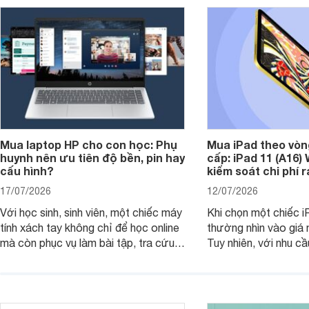
Mua laptop HP cho con học: Phụ
Mua iPad theo vòn
huynh nên ưu tiên độ bền, pin hay
cấp: iPad 11 (A16)
cấu hình?
kiểm soát chi phí 
17/07/2026
12/07/2026
Với học sinh, sinh viên, một chiếc máy
Khi chọn một chiếc i
tính xách tay không chỉ để học online
thường nhìn vào giá 
mà còn phục vụ làm bài tập, tra cứu,
Tuy nhiên, với nhu cầ
thuyết trình và giải trí nhẹ. Khi chọn
việc nhẹ và giải trí t
laptop HP cho con, phụ huynh nên
quan trọng hơn là tổn
nhìn theo nhu cầu sử dụng nhiều năm
mua bản nào, có cần
thay vì chỉ so sánh cấu hình trên giấy.
không, dùng được ba