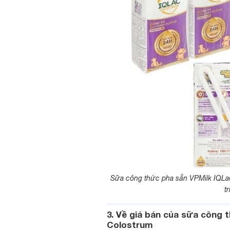
Sữa công thức pha sẵn VPMilk IQLac 
t
3. Về giá bán của sữa công 
Colostrum