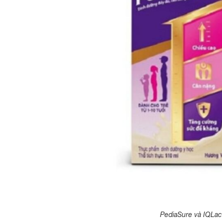
PediaSure và IQLa