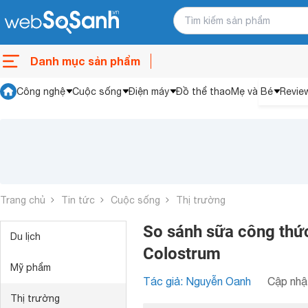
Danh mục sản phẩm
Công nghệ
Cuộc sống
Điện máy
Đồ thể thao
Mẹ và Bé
Revie
Trang chủ
Tin tức
Cuộc sống
Thị trường
So sánh sữa công thứ
Du lịch
Colostrum
Mỹ phẩm
Tác giả: Nguyễn Oanh
Cập nhật
Thị trường