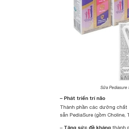
Sữa Pediasure t
– Phát triển trí não
Thành phần các dưỡng chất h
sẵn PediaSure (gồm Choline, Ta
Tăng sức đề kháng
–
thành p