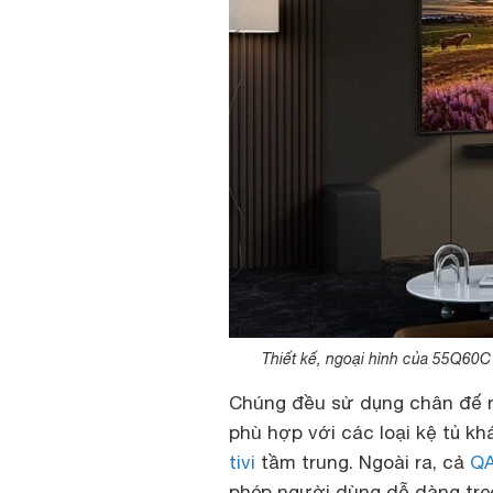
Thiết kế, ngoại hình của 55Q60C
Chúng đều sử dụng chân đế n
phù hợp với các loại kệ tủ kh
tivi
tầm trung. Ngoài ra, cả
Q
phép người dùng dễ dàng treo 