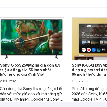
việc lựa chọn cũng cần hợp với với
trang
không gian sử dụng. Vậy tivi 55 inch
kích thước dài rộng bao nhiêu cm và
dùng cho phòng bao nhiêu m2?
Sony K-55S25VM2 hạ giá còn 8,3
Sony K-65XR33VM2
triệu đồng, tivi 55 inch chất
được giảm tới 8 tr
lượng cho gia đình Việt
65 inch thực dụng
23/07/2026
13/07/2026
Các dòng tivi Sony thường được biết
Ra mắt trong dòng 
đến với mức giá cao và khả năng giữ
2026 của Sony, K-6
giá tốt. Tuy nhiên, Google tivi Sony 55
mẫu Google TV 4K 6
inch K-55S25VM2 lại là một trường
trang bị bộ xử lý XR