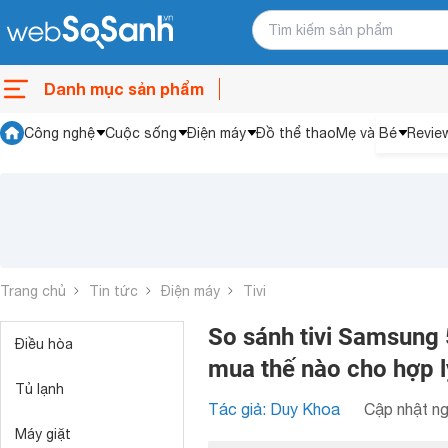
Danh mục sản phẩm
Công nghệ
Cuộc sống
Điện máy
Đồ thể thao
Mẹ và Bé
Revie
Trang chủ
Tin tức
Điện máy
Tivi
So sánh tivi Samsun
Điều hòa
mua thế nào cho hợp l
Tủ lạnh
Tác giả: Duy Khoa
Cập nhật ng
Máy giặt