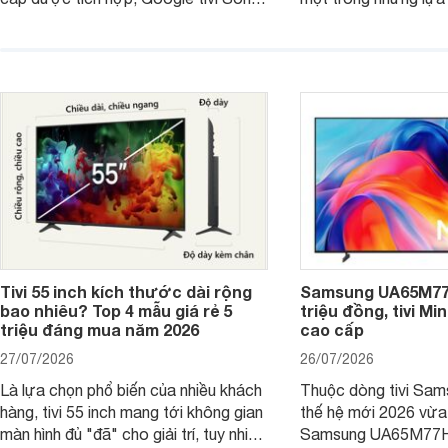
4K 65 inch K-65S20M2 hiện còn đang
trong phân khúc nhờ
được nhiều cửa hàng điện máy giảm
cùng mức giá đang đ
giá sâu.
thống bán lẻ điều ch
hấp dẫn.
Tivi 55 inch kích thước dài rộng
Samsung UA65M77H
bao nhiêu? Top 4 mẫu giá rẻ 5
triệu đồng, tivi Mi
triệu đáng mua năm 2026
cao cấp
27/07/2026
26/07/2026
Là lựa chọn phổ biến của nhiều khách
Thuộc dòng tivi Sam
hàng, tivi 55 inch mang tới không gian
thế hệ mới 2026 vừa t
màn hình đủ "đã" cho giải trí, tuy nhiên
Samsung UA65M77HA 