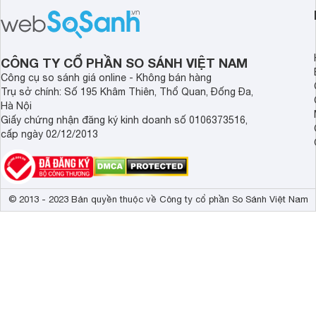
hợp đáng chú ý khi có mức giá dễ
tảng Google TV cùng
tiếp cận hơn dù mới ra mắt trong năm
nghệ hỗ trợ nâng cao
2025.
ảnh và âm thanh.
CÔNG TY CỔ PHẦN SO SÁNH VIỆT NAM
Công cụ so sánh giá online - Không bán hàng
Trụ sở chính: Số 195 Khâm Thiên, Thổ Quan, Đống Đa,
Hà Nội
Giấy chứng nhận đăng ký kinh doanh số 0106373516,
cấp ngày 02/12/2013
© 2013 - 2023 Bản quyền thuộc về Công ty cổ phần So Sánh Việt Nam