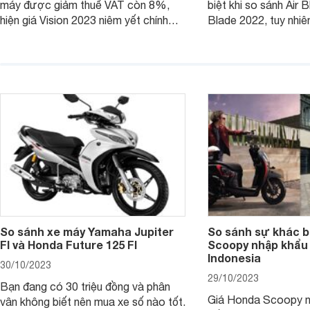
máy được giảm thuế VAT còn 8%,
biệt khi so sánh Air 
hiện giá Vision 2023 niêm yết chính
Blade 2022, tuy nhiê
hãng và tại đại lý đều có mức giảm
sự thay đổi lớn. Bài 
sâu so với cách đây 1 năm.
giúp bạn hiểu hơn nh
trên Honda Air Blade
phiên bản tiền nhiệm.
So sánh xe máy Yamaha Jupiter
So sánh sự khác b
FI và Honda Future 125 FI
Scoopy nhập khẩu 
Indonesia
30/10/2023
29/10/2023
Bạn đang có 30 triệu đồng và phân
Giá Honda Scoopy n
vân không biết nên mua xe số nào tốt.