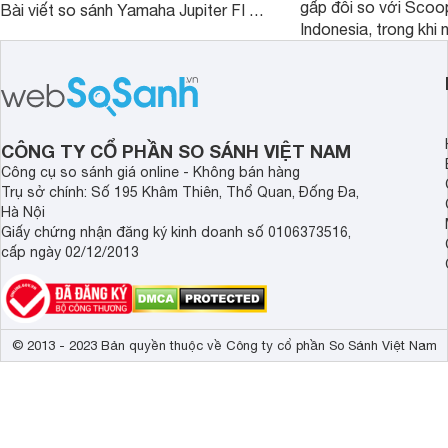
gấp đôi so với Scoo
Bài viết so sánh Yamaha Jupiter FI và
Indonesia, trong khi 
Honda Future 125 FI dưới đây sẽ
hệt nhau. Vậy điều gì
giúp bạn có được quyết định chính
chênh lệch giá lớn tới
xác nhất.
sánh Honda Scoopy 
Indonesia dưới đây s
hơn.
CÔNG TY CỔ PHẦN SO SÁNH VIỆT NAM
Công cụ so sánh giá online - Không bán hàng
Trụ sở chính: Số 195 Khâm Thiên, Thổ Quan, Đống Đa,
Hà Nội
Giấy chứng nhận đăng ký kinh doanh số 0106373516,
cấp ngày 02/12/2013
© 2013 - 2023 Bản quyền thuộc về Công ty cổ phần So Sánh Việt Nam