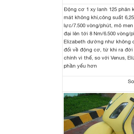
Động cơ 1 xy lanh 125 phân k
mát không khí,công suất 6,2
lực/7.500 vòng/phút, mô men
đại lên tới 8 Nm/6.500 vòng/
Elizabeth dường như không 
đổi về động cơ, từ khi ra đời
chính vì thế, so với Venus, El
phần yếu hơn
So