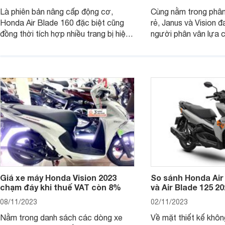
Là phiên bản nâng cấp động cơ,
Cùng nằm trong phân
Honda Air Blade 160 đặc biệt cũng
rẻ, Janus và Vision đ
đồng thời tích hợp nhiều trang bị hiện
người phân vân lựa c
đại, trong đó có cả ABS cao cấp. Bài
sánh Yamaha Janus 
viết dưới đây sẽ giúp bạn hiểu hơn về
dưới đây sẽ giúp bạn
chiếc xe tay ga này.
ích để lựa chọn chính
Giá xe máy Honda Vision 2023
So sánh Honda Air
chạm đáy khi thuế VAT còn 8%
và Air Blade 125 2
08/11/2023
02/11/2023
Nằm trong danh sách các dòng xe
Về mặt thiết kế khôn