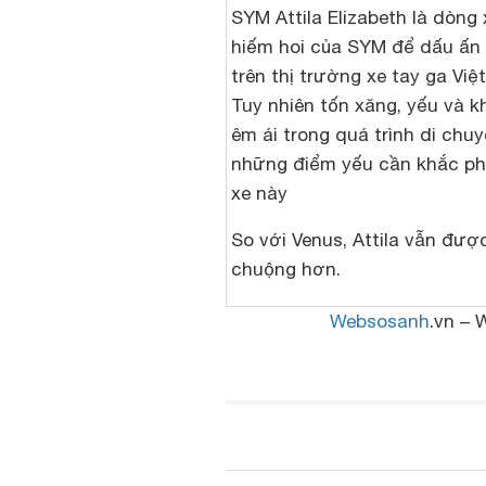
SYM Attila Elizabeth là dòng 
hiếm hoi của SYM để dấu ấ
trên thị trường xe tay ga Vi
Tuy nhiên tốn xăng, yếu và 
êm ái trong quá trình di chuy
những điểm yếu cần khắc p
xe này
So với Venus, Attila vẫn đượ
chuộng hơn.
Websosanh
.vn – 