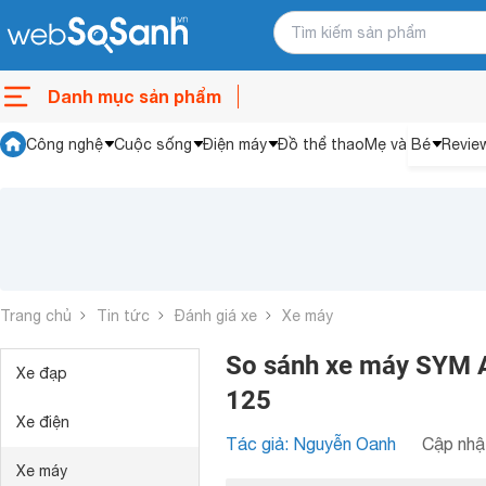
Danh mục sản phẩm
Công nghệ
Cuộc sống
Điện máy
Đồ thể thao
Mẹ và Bé
Revie
Trang chủ
Tin tức
Đánh giá xe
Xe máy
So sánh xe máy SYM At
Xe đạp
125
Xe điện
Tác giả: Nguyễn Oanh
Cập nhật
Xe máy