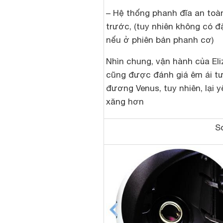
– Hệ thống phanh đĩa an toà
trước, (tuy nhiên không có đ
nếu ở phiên bản phanh cơ)
Nhìn chung, vận hành của El
cũng được đánh giá êm ái t
đương Venus, tuy nhiên, lại y
xăng hơn
So