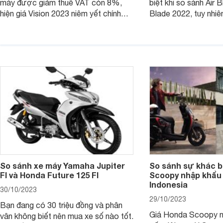
máy được giảm thuế VAT còn 8%,
biệt khi so sánh Air 
hiện giá Vision 2023 niêm yết chính
Blade 2022, tuy nhiê
hãng và tại đại lý đều có mức giảm
sự thay đổi lớn. Bài 
sâu so với cách đây 1 năm.
giúp bạn hiểu hơn nh
trên Honda Air Blade
phiên bản tiền nhiệm.
So sánh xe máy Yamaha Jupiter
So sánh sự khác b
FI và Honda Future 125 FI
Scoopy nhập khẩu 
Indonesia
30/10/2023
29/10/2023
Bạn đang có 30 triệu đồng và phân
Giá Honda Scoopy n
vân không biết nên mua xe số nào tốt.