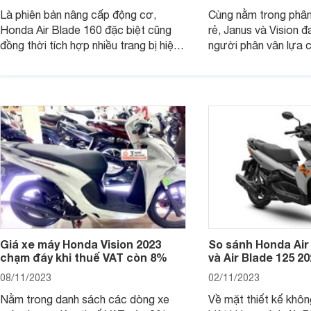
Là phiên bản nâng cấp động cơ,
Cùng nằm trong phân
Honda Air Blade 160 đặc biệt cũng
rẻ, Janus và Vision đ
đồng thời tích hợp nhiều trang bị hiện
người phân vân lựa c
đại, trong đó có cả ABS cao cấp. Bài
sánh Yamaha Janus 
viết dưới đây sẽ giúp bạn hiểu hơn về
dưới đây sẽ giúp bạn
chiếc xe tay ga này.
ích để lựa chọn chính
Giá xe máy Honda Vision 2023
So sánh Honda Air
chạm đáy khi thuế VAT còn 8%
và Air Blade 125 2
08/11/2023
02/11/2023
Nằm trong danh sách các dòng xe
Về mặt thiết kế khôn