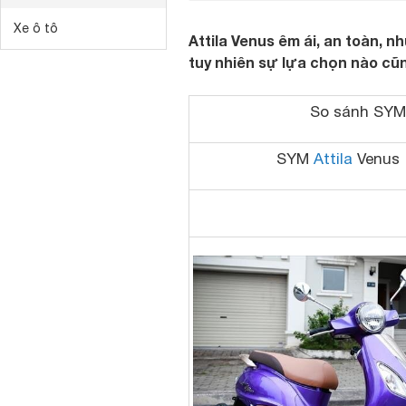
Xe ô tô
Attila Venus êm ái, an toàn, 
tuy nhiên sự lựa chọn nào cũn
So sánh
S
Y
SYM
Attila
Venus