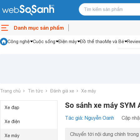
Danh mục sản phẩm
Công nghệ
Cuộc sống
Điện máy
Đồ thể thao
Mẹ và Bé
Revie
Trang chủ
Tin tức
Đánh giá xe
Xe máy
So sánh xe máy SYM A
Xe đạp
Tác giả: Nguyễn Oanh
Cập nhật
Xe điện
Chuyển tới nội dung chính trong 
Xe máy