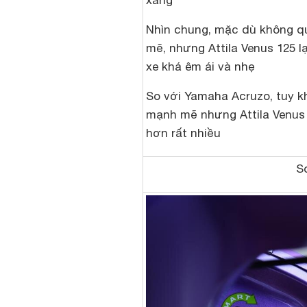
xăng
Nhìn chung, mặc dù không 
mẽ, nhưng Attila Venus 125 lạ
xe khá êm ái và nhẹ
So với Yamaha Acruzo, tuy 
mạnh mẽ nhưng Attila Venus l
hơn rất nhiều
So