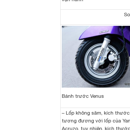
So
Bánh trước Venus
– Lốp không săm, kích thước 
tương đương với lốp của Y
Acruzo, tuy nhiên, kích thướ