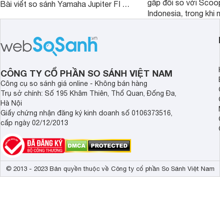
gấp đôi so với Scoo
Bài viết so sánh Yamaha Jupiter FI và
Indonesia, trong khi 
Honda Future 125 FI dưới đây sẽ
hệt nhau. Vậy điều gì
giúp bạn có được quyết định chính
chênh lệch giá lớn tới
xác nhất.
sánh Honda Scoopy 
Indonesia dưới đây s
hơn.
CÔNG TY CỔ PHẦN SO SÁNH VIỆT NAM
Công cụ so sánh giá online - Không bán hàng
Trụ sở chính: Số 195 Khâm Thiên, Thổ Quan, Đống Đa,
Hà Nội
Giấy chứng nhận đăng ký kinh doanh số 0106373516,
cấp ngày 02/12/2013
© 2013 - 2023 Bản quyền thuộc về Công ty cổ phần So Sánh Việt Nam