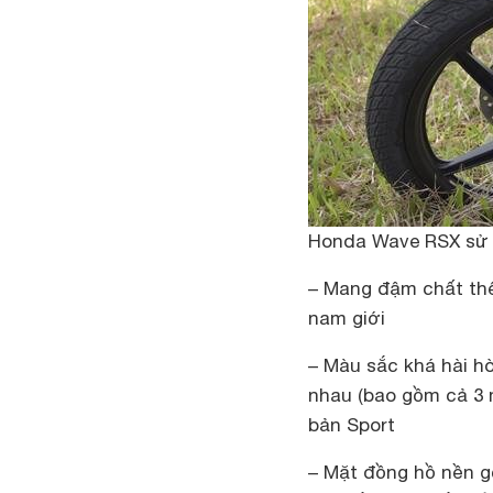
Honda Wave RSX sử 
– Mang đậm chất thể
nam giới
– Màu sắc khá hài h
nhau (bao gồm cả 3
bản Sport
– Mặt đồng hồ nền g