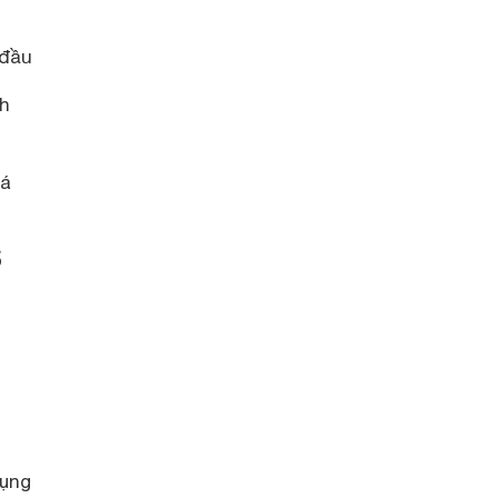
 đầu
nh
há
ổ
dụng