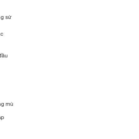
ng sử
ắc
đầu
ơng mù
ạp