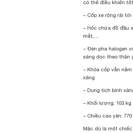
có thể điều khiển tố
– Cốp xe rộng rãi tớ
– Hốc chứa đồ đầu x
mắt,…
– Đèn pha halogen vớ
sáng dọc theo thân 
– Khóa cốp vẫn nằm t
xăng
– Dung tích bình xăng:
– Khối lượng: 103 kg
– Chiều cao yên: 77
Mặc dù là một chiếc 