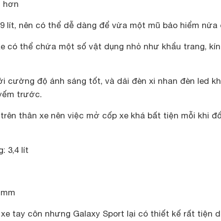
t hơn
i 9 lít, nên có thể dễ dàng để vừa một mũ bảo hiểm nửa
e có thể chứa một số vật dụng nhỏ như khẩu trang, kí
i cường độ ánh sáng tốt, và dải đèn xi nhan đèn led k
yếm trước.
rên thân xe nên việc mở cốp xe khá bất tiện mỗi khi đ
 3,4 lít
0 mm
xe tay côn nhưng Galaxy Sport lại có thiết kế rất tiện 