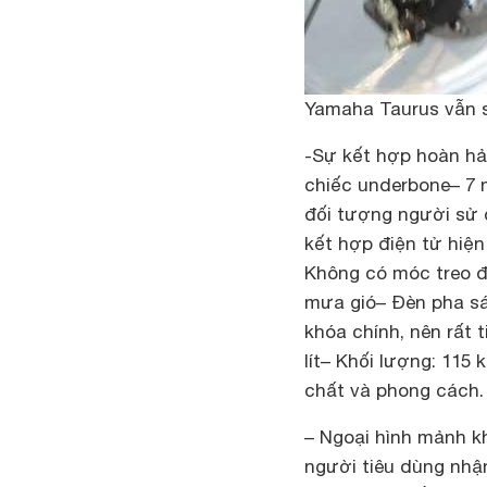
Yamaha Taurus vẫn 
-Sự kết hợp hoàn h
chiếc underbone
– 7
đối tượng người sử 
kết hợp điện tử hiện
Không có móc treo đ
mưa gió
– Đèn pha sá
khóa chính, nên rất t
lít
– Khối lượng: 115 
chất và phong cách. 
– Ngoại hình mảnh k
người tiêu dùng nhậ