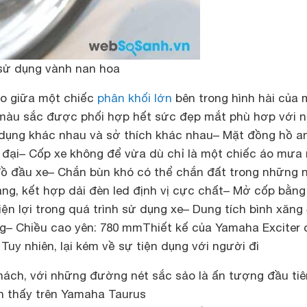
sử dụng vành nan hoa
ảo giữa một chiếc
phân khối lớn
bên trong hình hài của 
 màu sắc được phối hợp hết sức đẹp mắt phù hơp với n
dụng khác nhau và sở thích khác nhau
– Mặt đồng hồ a
 đại
– Cốp xe không để vừa dù chỉ là một chiếc áo mưa
ồ đầu xe
– Chắn bùn khó có thể chắn đất trong những 
ng, kết hợp dải đèn led định vị cực chất
– Mở cốp bằng
iện lợi trong quá trình sử dụng xe
– Dung tích bình xăng 
kg
– Chiều cao yên: 780 mm
Thiết kế của Yamaha Exciter
Tuy nhiên, lại kém về sự tiện dụng với người đi
hách, với những đường nét sắc sảo là ấn tượng đầu ti
n thấy trên Yamaha Taurus