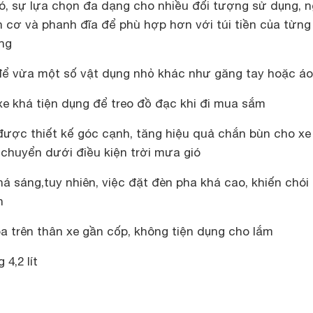
ó, sự lựa chọn đa dạng cho nhiều đối tượng sử dụng, n
h cơ và phanh đĩa để phù hợp hơn với túi tiền của từng
ng
hỉ để vừa một số vật dụng nhỏ khác như găng tay hoặc á
xe khá tiện dụng để treo đồ đạc khi đi mua sắm
được thiết kế góc cạnh, tăng hiệu quả chắn bùn cho xe
i chuyển dưới điều kiện trời mưa gió
á sáng,tuy nhiên, việc đặt đèn pha khá cao, khiến chói
n
a trên thân xe gần cốp, không tiện dụng cho lắm
 4,2 lít