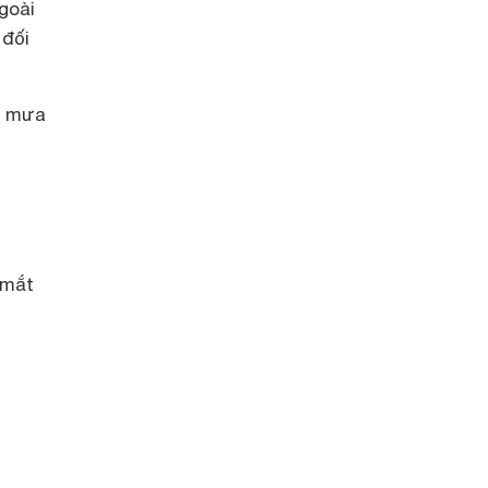
goài
 đối
o mưa
 mắt