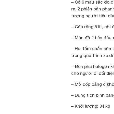
– Có 6 màu sắc do đ
ra, 2 phiên bản phan
tượng người tiêu dù
– Cốp rộng 5 lít, c
– Móc đồ 2 bên đầu 
– Hai tấm chắn bùn 
trong quá trình xe d
– Đèn pha halogen kh
cho người đi đối diệ
– Mở cốp bằng ổ khó
– Dung tích bình xăng
– Khối lượng: 94 kg