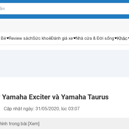
Khác
 Bé
Review sách
Sức khoẻ
Đánh giá xe
Nhà cửa & Đời sống
 Yamaha Exciter và Yamaha Taurus
Cập nhật ngày: 31/05/2020, lúc 03:07
hính trong bài
[Xem]