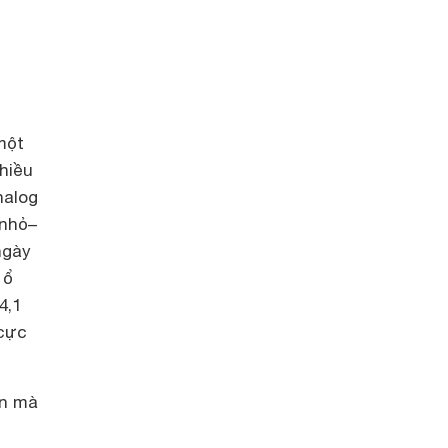
một
hiều
nalog
 nhỏ
–
ngày
 ổ
4,1
 cực
ên mà