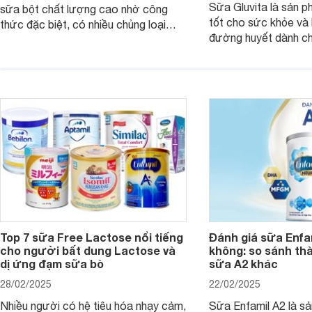
Sữa Gluvita là sản 
sữa bột chất lượng cao nhờ công
tốt cho sức khỏe và 
thức đặc biệt, có nhiều chủng loại
đường huyết dành ch
dùng được cho cả trẻ em, mẹ bầu và
đường với công thứ
người lớn tuổi. Vậy sản phẩm này có
nguyên liệu sạch. Vậ
công dụng như thế nào, cùng tìm hiểu
có tốt không, có nh
ngay trong bài viết sau.
thể gì, hãy cùng Web
hiểu ngay trong bài v
Top 7 sữa Free Lactose nổi tiếng
Đánh giá sữa Enfam
cho người bất dung Lactose và
không: so sánh th
dị ứng đạm sữa bò
sữa A2 khác
28/02/2025
22/02/2025
Nhiều người có hệ tiêu hóa nhạy cảm,
Sữa Enfamil A2 là s