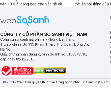
đến 10 tuổi đang gặp các vấn đề về
trở lên nổi tiếng của
biếng ăn, chậm tăng cân hoặc suy
Abbott Hoa Kì được 
dinh dưỡng. Sản phẩm đến từ thương
Malaysia. Với thành
hiệu Lotte đứng số 1 Hàn Quốc, với
đầy đủ và hương vị d
mức giá thành ổn phù hợp với người
phẩm này không chỉ g
dùng Việt.
thể chất mà còn hỗ tr
CÔNG TY CỔ PHẦN SO SÁNH VIỆT NAM
giác.
Công cụ so sánh giá online - Không bán hàng
Trụ sở chính: Số 195 Khâm Thiên, Thổ Quan, Đống Đa,
Hà Nội
Giấy chứng nhận đăng ký kinh doanh số 0106373516,
cấp ngày 02/12/2013
© 2013 - 2023 Bản quyền thuộc về Công ty cổ phần So Sánh Việt Nam