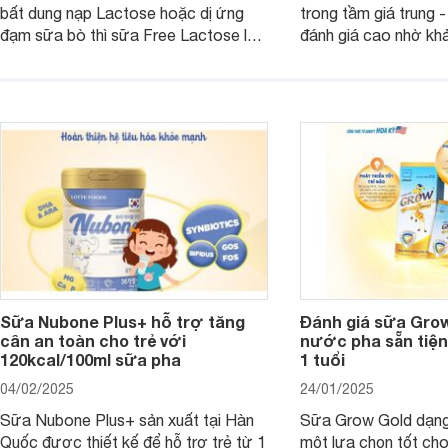
bất dung nạp Lactose hoặc dị ứng
trong tầm giá trung 
đạm sữa bò thì sữa Free Lactose là
đánh giá cao nhờ khả
sản phẩm dinh dưỡng đáng để sử
hóa, phát triển trí n
dụng. Dưới đây là danh sách các loại
miễn dịch. Đây là lựa
sữa Free Lactose cho trẻ sơ sinh và
cho cha mẹ muốn đầu
người lớn, giúp giải quyết tình trạng rối
dưỡng toàn diện cho
loạn tiêu hóa, hấp thu dễ dàng hơn.
Sữa Nubone Plus+ hỗ trợ tăng
Đánh giá sữa Gro
cân an toàn cho trẻ với
nước pha sẵn tiện
120kcal/100ml sữa pha
1 tuổi
04/02/2025
24/01/2025
Sữa Nubone Plus+ sản xuất tại Hàn
Sữa Grow Gold dạng
Quốc được thiết kế để hỗ trợ trẻ từ 1
một lựa chọn tốt cho