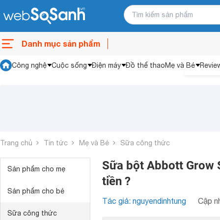
Danh mục sản phẩm
Công nghệ
Cuộc sống
Điện máy
Đồ thể thao
Mẹ và Bé
Revie
Trang chủ
Tin tức
Mẹ và Bé
Sữa công thức
Sữa bột Abbott Grow S
Sản phẩm cho mẹ
tiền ?
Sản phẩm cho bé
Tác giả: nguyendinhtung
Cập nh
Sữa công thức