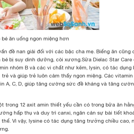
úp bé ăn uống ngon miệng hơn
 vấn đề nan giải đối với các bậc cha mẹ. Biếng ăn cũng 
n bé bị suy dinh dưỡng, còi xương.Sữa Dielac Star Car
amin nhóm B và các vi chất như kẽm, lysin, có tác dụng 
 trẻ và giúp trẻ luôn cảm thấy ngon miệng. Các vitamin
min A, C, D, giúp tăng cường sức đề kháng và tăng cườ
ột trong 12 axit amin thiết yếu cần có trong bữa ăn hằn
ường hấp thụ và duy trì canxi, ngăn cản sự bài tiết kho
 thể. Vì vậy, lysine có tác dụng tăng trưởng chiều cao, 
ơng.