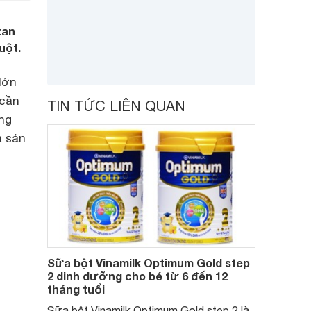
tan
uột.
lớn
 cần
TIN TỨC LIÊN QUAN
ong
à sản
Sữa bột Vinamilk Optimum Gold step
2 dinh dưỡng cho bé từ 6 đến 12
tháng tuổi
Sữa bột Vinamilk Optimum Gold step 2 là