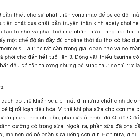
cần thiết cho sự phát triển võng mạc để bé có đôi mắ
à tiền chất của chất dẫn truyền thần kinh acetylcholine 
c tạo trí nhớ và phát triển sự nhận thức, tăng học hỏi 
ấy một chế độ ăn đầy đủ choline thời ấu thơ có tác dụ
heimer’s.
Taurine rất cần trong giai đoạn não và hệ thầ
à phôi cho đến hết tuổi lên 3. Động vật thiếu taurine có
bắt đầu có tổn thương nhưng bổ sung taurine thì trở lạ
ữa
cách có thể khiến sữa bị mất đi những chất dinh dưỡ
bé bị rối loạn tiêu hóa. Vì thế khi pha sữa cho con mẹ 
lượng sữa theo chỉ dẫn, pha sữa ở nhiệt độ 40 độ C để
dinh dưỡng có trong sữa. Ngoài ra, phần sữa đã pha c
iờ, mẹ nên đổ bỏ phần sữa uống còn dư. Hơn nữa, điều