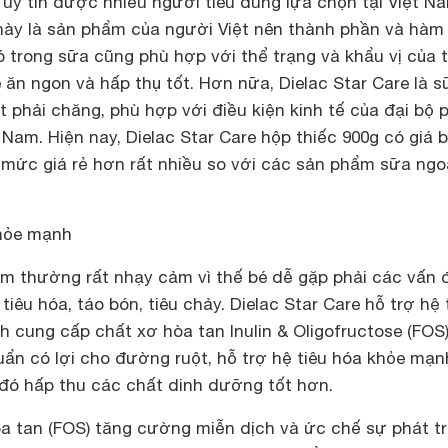
uy tín được nhiều người tiêu dùng lựa chọn tại Việt N
 này là sản phẩm của người Việt nên thành phần và hàm
 trong sữa cũng phù hợp với thể trạng và khẩu vị của t
 ăn ngon và hấp thụ tốt. Hơn nữa, Dielac Star Care là s
ất phải chăng, phù hợp với điều kiện kinh tế của đại bộ 
 Nam. Hiện nay, Dielac Star Care hộp thiếc 900g có giá 
 mức giá rẻ hơn rất nhiều so với các sản phẩm sữa ngo
khỏe mạnh
em thường rất nhạy cảm vì thế bé dễ gặp phải các vấn 
 tiêu hóa, táo bón, tiêu chảy. Dielac Star Care hỗ trợ hệ 
 cung cấp chất xơ hòa tan Inulin & Oligofructose (FOS)
ẩn có lợi cho đường ruột, hỗ trợ hệ tiêu hóa khỏe mạn
 đó hấp thu các chất dinh dưỡng tốt hơn.
òa tan (FOS) tăng cường miễn dịch và ức chế sự phát tr