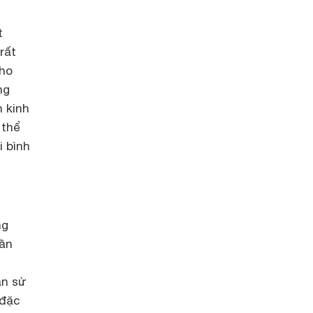
t
rất
cho
ng
n kinh
 thể
i bình
ng
cần
ần sử
 đặc