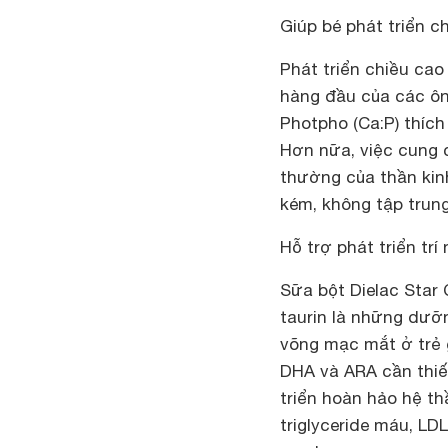
Giúp bé phát triển c
Phát triển chiều ca
hàng đầu của các ông
Photpho (Ca:P) thích 
Hơn nữa, việc cung 
thường của thần kinh
kém, không tập trun
Hỗ trợ phát triển trí 
Sữa bột Dielac Star 
taurin là những dưỡng
võng mạc mắt ở trẻ g
DHA và ARA cần thiế
triển hoàn hảo hệ th
triglyceride máu, LD