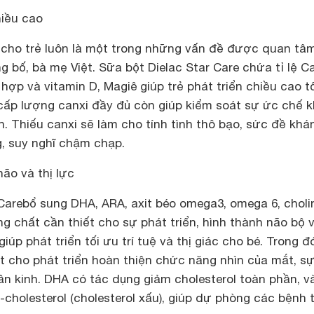
hiều cao
o cho trẻ luôn là một trong những vấn đề được quan tâ
 bố, bà mẹ Việt. Sữa bột Dielac Star Care chứa tỉ lệ C
hợp và vitamin D, Magiê giúp trẻ phát triển chiều cao tố
cấp lượng canxi đầy đủ còn giúp kiểm soát sự ức chế 
. Thiếu canxi sẽ làm cho tính tình thô bạo, sức đề khá
g, suy nghĩ chậm chạp.
não và thị lực
Carebổ sung DHA, ARA, axit béo omega3, omega 6, choli
 chất cần thiết cho sự phát triển, hình thành não bộ v
iúp phát triển tối ưu trí tuệ và thị giác cho bé. Trong đ
t cho phát triển hoàn thiện chức năng nhìn của mắt, s
ần kinh. DHA có tác dụng giảm cholesterol toàn phần, v
L-cholesterol (cholesterol xấu), giúp dự phòng các bệnh 