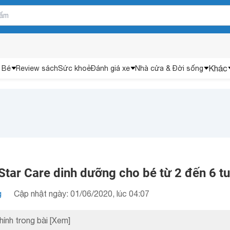
Khác
 Bé
Review sách
Sức khoẻ
Đánh giá xe
Nhà cửa & Đời sống
Star Care dinh dưỡng cho bé từ 2 đến 6 tu
g
Cập nhật ngày: 01/06/2020, lúc 04:07
hính trong bài
[Xem]