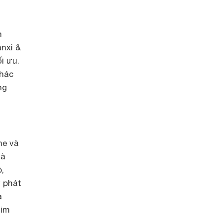
m
anxi &
i ưu.
khác
ng
ne và
à
ó,
ự phát
à
tim