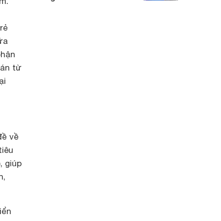
am.
rẻ
ữa
phận
bán từ
ại
đề về
tiêu
, giúp
h,
iển