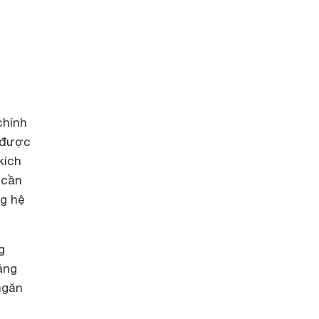
chính
e được
kích
 cần
ng hệ
g
áng
ngăn