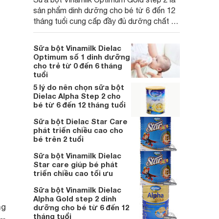
sản phẩm dinh dưỡng cho bé từ 6 đến 12
tháng tuổi cung cấp đầy đủ dưỡng chất để
bé phát triển toàn diện thể chất và trí tuệ.
Sữa bột Vinamilk Dielac
Optimum số 1 dinh dưỡng
cho trẻ từ 0 đến 6 tháng
tuổi
5 lý do nên chọn sữa bột
Dielac Alpha Step 2 cho
bé từ 6 đến 12 tháng tuổi
Sữa bột Dielac Star Care
phát triển chiều cao cho
bé trên 2 tuổi
Sữa bột Vinamilk Dielac
Star care giúp bé phát
triển chiều cao tối ưu
Sữa bột Vinamilk Dielac
Alpha Gold step 2 dinh
ng
dưỡng cho bé từ 6 đến 12
tháng tuổi