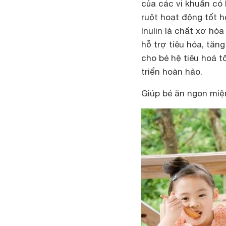
của các vi khuẩn có 
ruột hoạt động tốt h
Inulin là chất xơ hò
hỗ trợ tiêu hóa, tăn
cho bé hệ tiêu hoá t
triển hoàn hảo.
Giúp bé ăn ngon miệ