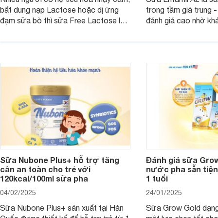
bất dung nạp Lactose hoặc dị ứng
trong tầm giá trung 
đạm sữa bò thì sữa Free Lactose là
đánh giá cao nhờ khả
sản phẩm dinh dưỡng đáng để sử
hóa, phát triển trí n
dụng. Dưới đây là danh sách các loại
miễn dịch. Đây là lựa
sữa Free Lactose cho trẻ sơ sinh và
cho cha mẹ muốn đầu
người lớn, giúp giải quyết tình trạng rối
dưỡng toàn diện cho
loạn tiêu hóa, hấp thu dễ dàng hơn.
Sữa Nubone Plus+ hỗ trợ tăng
Đánh giá sữa Gro
cân an toàn cho trẻ với
nước pha sẵn tiện
120kcal/100ml sữa pha
1 tuổi
04/02/2025
24/01/2025
Sữa Nubone Plus+ sản xuất tại Hàn
Sữa Grow Gold dạng