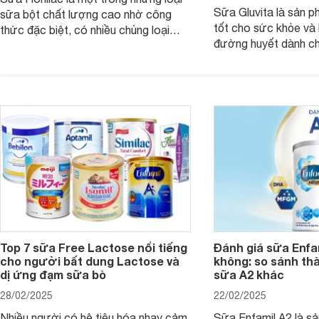
Sữa Gluvita là sản 
sữa bột chất lượng cao nhờ công
tốt cho sức khỏe và 
thức đặc biệt, có nhiều chủng loại
đường huyết dành ch
dùng được cho cả trẻ em, mẹ bầu và
đường với công thứ
người lớn tuổi. Vậy sản phẩm này có
nguyên liệu sạch. Vậ
công dụng như thế nào, cùng tìm hiểu
có tốt không, có nh
ngay trong bài viết sau.
thể gì, hãy cùng Web
hiểu ngay trong bài v
Top 7 sữa Free Lactose nổi tiếng
Đánh giá sữa Enfam
cho người bất dung Lactose và
không: so sánh th
dị ứng đạm sữa bò
sữa A2 khác
28/02/2025
22/02/2025
Nhiều người có hệ tiêu hóa nhạy cảm,
Sữa Enfamil A2 là s