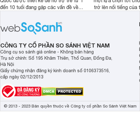
Quốc được thiết kế để hỗ trợ trẻ từ 1
một lựa chọn tốt cho
đến 10 tuổi đang gặp các vấn đề về
trở lên nổi tiếng của
biếng ăn, chậm tăng cân hoặc suy
Abbott Hoa Kì được 
dinh dưỡng. Sản phẩm đến từ thương
Malaysia. Với thành
hiệu Lotte đứng số 1 Hàn Quốc, với
đầy đủ và hương vị d
mức giá thành ổn phù hợp với người
phẩm này không chỉ g
dùng Việt.
thể chất mà còn hỗ tr
CÔNG TY CỔ PHẦN SO SÁNH VIỆT NAM
giác.
Công cụ so sánh giá online - Không bán hàng
Trụ sở chính: Số 195 Khâm Thiên, Thổ Quan, Đống Đa,
Hà Nội
Giấy chứng nhận đăng ký kinh doanh số 0106373516,
cấp ngày 02/12/2013
© 2013 - 2023 Bản quyền thuộc về Công ty cổ phần So Sánh Việt Nam