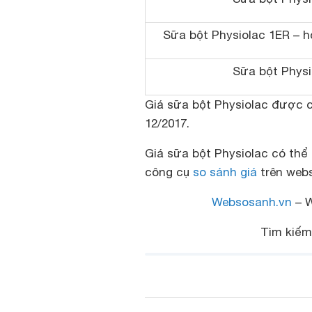
Sữa bột Physiolac 1ER – h
Sữa bột Physi
Giá sữa bột Physiolac được c
12/2017.
Giá sữa bột Physiolac có thể
công cụ
so sánh giá
trên webs
Websosanh.vn
– W
Tìm kiế