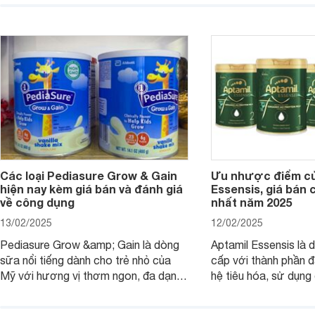
thơm ngon. Vậy sữa Meadow Fresh
này thường thắc mắc
có tốt không? Thành phần dinh
Aptamil Essensis Org
dưỡng có gì đặc biệt? Giá sữa
hơn so với các dòng
Meadow Fresh trên thị trường hiện
giải đáp câu hỏi này,
nay ra sao? Hãy cùng tìm hiểu ngay.
4 yếu tố sau.
Các loại Pediasure Grow & Gain
Ưu nhược điểm củ
hiện nay kèm giá bán và đánh giá
Essensis, giá bán 
về công dụng
nhất năm 2025
13/02/2025
12/02/2025
Pediasure Grow &amp; Gain là dòng
Aptamil Essensis là
sữa nổi tiếng dành cho trẻ nhỏ của
cấp với thành phần 
Mỹ với hương vị thơm ngon, đa dạng
hệ tiêu hóa, sử dụn
mùi vị giúp trẻ tăng cân và phát triển
có cơ địa nhạy cảm 
chiều cao khỏe mạnh. Bài viết sau sẽ
hóa. Vậy dòng sữa n