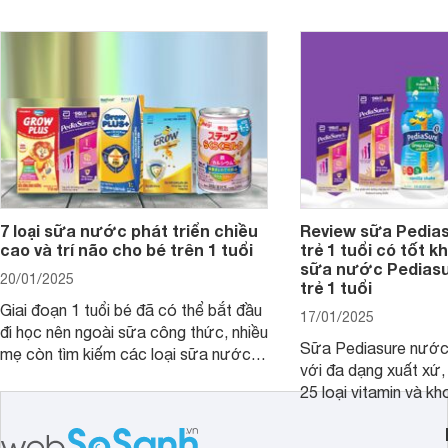
giới thiệu cho mẹ các loại sữa
biệt, ưu và nhược đi
Pediasure Grow &amp; Gain hiện nay
cùng Websosanh.vn t
và giá bán của từng loại.
đây.
7 loại sữa nước phát triển chiều
Review sữa Pedia
cao và trí não cho bé trên 1 tuổi
trẻ 1 tuổi có tốt k
sữa nước Pedias
20/01/2025
trẻ 1 tuổi
Giai đoạn 1 tuổi bé đã có thể bắt đầu
17/01/2025
đi học nên ngoài sữa công thức, nhiều
Sữa Pediasure nước 
mẹ còn tìm kiếm các loại sữa nước
với đa dạng xuất xứ,
pha sẵn để bổ sung dưỡng chất cho
25 loại vitamin và k
trẻ. Dưới đây là 7 loại sữa nước phát
nhau rất tốt cho sự p
triển chiều cao và trí não cho bé trên
nhất là các bé biếng
1 tuổi tốt mà mẹ bỉm nên lựa chọn.