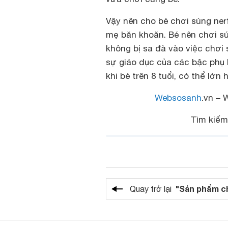
Vậy nên cho bé chơi súng nerf
mẹ băn khoăn. Bé nên chơi sú
không bị sa đà vào việc chơi
sự giáo dục của các bậc phụ
khi bé trên 8 tuổi, có thể lớn 
Websosanh
.vn – 
Tìm kiế
"Sản phẩm c
Quay trở lại