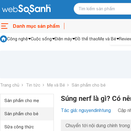
Danh mục sản phẩm
Công nghệ
Cuộc sống
Điện máy
Đồ thể thao
Mẹ và Bé
Revie
Trang chủ
Tin tức
Mẹ và Bé
Sản phẩm cho bé
Súng nerf là gì? Có nê
Sản phẩm cho mẹ
Tác giả: nguyendinhtung
Cập nh
Sản phẩm cho bé
Chuyển tới nội dung chính trong 
Sữa công thức