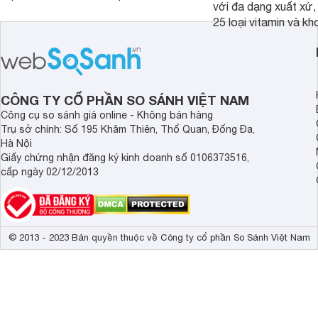
với đa dạng xuất xứ,
pha sẵn để bổ sung dưỡng chất cho
25 loại vitamin và k
trẻ. Dưới đây là 7 loại sữa nước phát
nhau rất tốt cho sự p
triển chiều cao và trí não cho bé trên
nhất là các bé biếng
1 tuổi tốt mà mẹ bỉm nên lựa chọn.
cân.
CÔNG TY CỔ PHẦN SO SÁNH VIỆT NAM
Công cụ so sánh giá online - Không bán hàng
Trụ sở chính: Số 195 Khâm Thiên, Thổ Quan, Đống Đa,
Hà Nội
Giấy chứng nhận đăng ký kinh doanh số 0106373516,
cấp ngày 02/12/2013
© 2013 - 2023 Bản quyền thuộc về Công ty cổ phần So Sánh Việt Nam