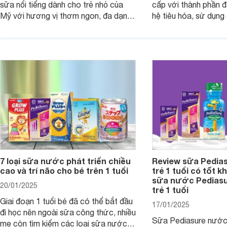
sữa nổi tiếng dành cho trẻ nhỏ của
cấp với thành phần 
Mỹ với hương vị thơm ngon, đa dạng
hệ tiêu hóa, sử dụn
mùi vị giúp trẻ tăng cân và phát triển
có cơ địa nhạy cảm 
chiều cao khỏe mạnh. Bài viết sau sẽ
hóa. Vậy dòng sữa n
giới thiệu cho mẹ các loại sữa
biệt, ưu và nhược đi
Pediasure Grow &amp; Gain hiện nay
cùng Websosanh.vn t
và giá bán của từng loại.
đây.
7 loại sữa nước phát triển chiều
Review sữa Pedia
cao và trí não cho bé trên 1 tuổi
trẻ 1 tuổi có tốt k
sữa nước Pedias
20/01/2025
trẻ 1 tuổi
Giai đoạn 1 tuổi bé đã có thể bắt đầu
17/01/2025
đi học nên ngoài sữa công thức, nhiều
Sữa Pediasure nước 
mẹ còn tìm kiếm các loại sữa nước