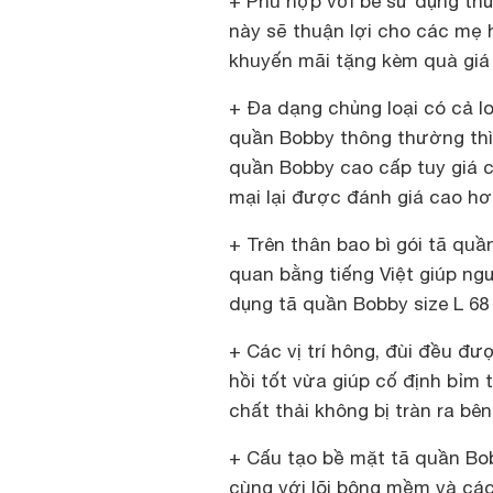
+ Phù hợp với bé sử dụng thư
này sẽ thuận lợi cho các mẹ 
khuyến mãi tặng kèm quà giá 
+ Đa dạng chủng loại có cả l
quần Bobby thông thường thì 
quần Bobby cao cấp tuy giá 
mại lại được đánh giá cao hơ
+ Trên thân bao bì gói tã qu
quan bằng tiếng Việt giúp ng
dụng tã quần Bobby size L 68
+ Các vị trí hông, đùi đều đ
hồi tốt vừa giúp cố định bỉm
chất thải không bị tràn ra bên
+ Cấu tạo bề mặt tã quần Bob
cùng với lõi bông mềm và cá