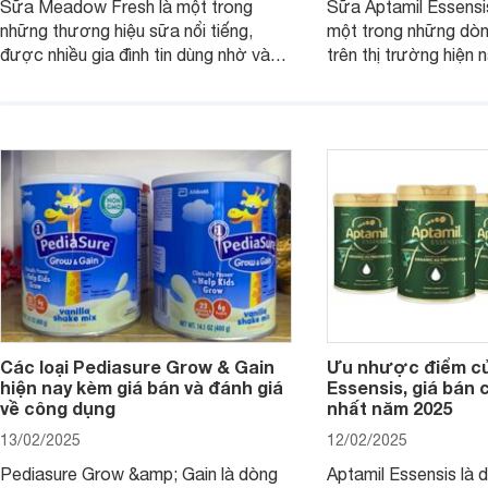
Sữa Meadow Fresh là một trong
Sữa Aptamil Essensi
những thương hiệu sữa nổi tiếng,
một trong những dò
được nhiều gia đình tin dùng nhờ vào
trên thị trường hiện 
chất lượng dinh dưỡng và hương vị
phụ huynh khi tìm hi
thơm ngon. Vậy sữa Meadow Fresh
này thường thắc mắc
có tốt không? Thành phần dinh
Aptamil Essensis Org
dưỡng có gì đặc biệt? Giá sữa
hơn so với các dòng
Meadow Fresh trên thị trường hiện
giải đáp câu hỏi này,
nay ra sao? Hãy cùng tìm hiểu ngay.
4 yếu tố sau.
Các loại Pediasure Grow & Gain
Ưu nhược điểm củ
hiện nay kèm giá bán và đánh giá
Essensis, giá bán 
về công dụng
nhất năm 2025
13/02/2025
12/02/2025
Pediasure Grow &amp; Gain là dòng
Aptamil Essensis là