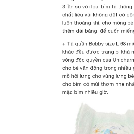
3 lần so với loại bỉm tã thô
chất liệu vải không dệt có c
luôn thoáng khí, cho mông bé 
thêm dải băng để cuốn miếng 
+ Tã quần Bobby size L 68 m
khác đều được trang bị khá n
sóng độc quyền của Unicharm
cho bé vận động trong nhiều 
mồ hôi lưng cho vùng lưng bé
cho bỉm có mùi thơm nhẹ nhà
mặc bỉm nhiều giờ.