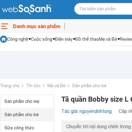
Danh mục sản phẩm
Công nghệ
Cuộc sống
Điện máy
Đồ thể thao
Mẹ và Bé
Revie
Trang chủ
Tin tức
Mẹ và Bé
Sản phẩm cho bé
Tã quần Bobby size L 
Sản phẩm cho mẹ
Tác giả: nguyendinhtung
Cập nh
Sản phẩm cho bé
Chuyển tới nội dung chính trong 
Sữa công thức