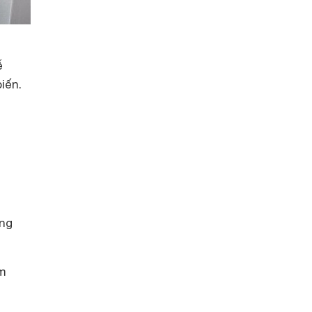
ễ
iến.
ông
ém