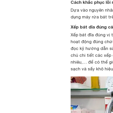
Cách khắc phục lỗi
Dựa vào nguyên nhân
dụng máy rửa bát tr
Xếp bát dĩa đúng c
Xếp bát đĩa đúng vị 
hoạt động đúng chức
đọc kỹ hướng dẫn sử
chú chi tiết các xế
nhiêu,… để có thể g
sạch và sấy khô hiệu