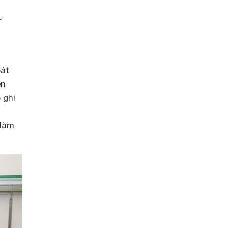
ử
bát
ên
 ghi
 làm