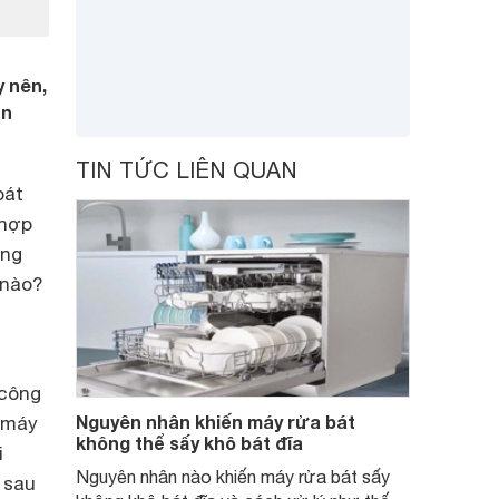
 nên,
ơn
TIN TỨC LIÊN QUAN
bát
 hợp
ăng
 nào?
 công
Nguyên nhân khiến máy rửa bát
g máy
không thể sấy khô bát đĩa
i
Nguyên nhân nào khiến máy rửa bát sấy
 sau