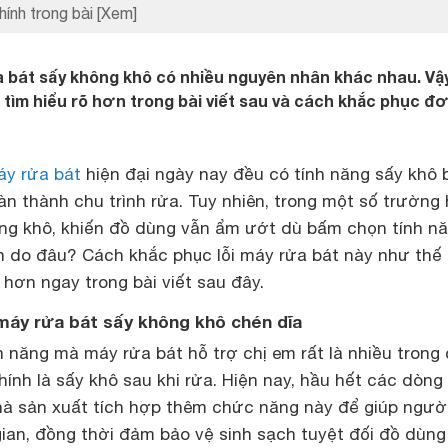
hính trong bài
[Xem]
bát sấy không khô có nhiều nguyên nhân khác nhau. Vậy
ìm hiểu rõ hơn trong bài viết sau và cách khắc phục đ
y rửa bát
hiện đại ngày nay đều có tính năng sấy khô 
àn thành chu trình rửa. Tuy nhiên, trong một số trường
ng khô, khiến đồ dùng vẫn ẩm ướt dù bấm chọn tính n
n do đâu? Cách khắc phục lỗi máy rửa bát này như thế
 hơn ngay trong bài viết sau đây.
máy rửa bát sấy không khô
chén dĩa
 năng mà máy rửa bát hỗ trợ chị em rất là nhiều trong
chính là sấy khô sau khi rửa. Hiện nay, hầu hết các dòn
à sản xuất tích hợp thêm chức năng này để giúp ngườ
gian, đồng thời đảm bảo vệ sinh sạch tuyệt đối đồ dùng