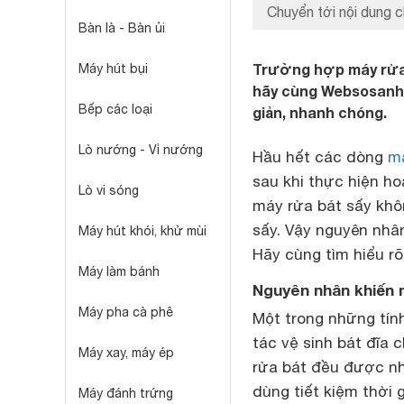
Chuyển tới nội dung c
Bàn là - Bàn ủi
Trường hợp máy rửa 
Máy hút bụi
hãy cùng Websosanh t
Bếp các loại
giản, nhanh chóng.
Lò nướng - Vỉ nướng
Hầu hết các dòng
má
sau khi thực hiện ho
Lò vi sóng
máy rửa bát sấy khô
sấy. Vậy nguyên nhâ
Máy hút khói, khử mùi
Hãy cùng tìm hiểu rõ
Máy làm bánh
Nguyên nhân khiến
Máy pha cà phê
Một trong những tính
tác vệ sinh bát đĩa 
Máy xay, máy ép
rửa bát đều được nh
dùng tiết kiệm thời 
Máy đánh trứng