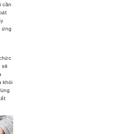
i cần
bát
ấy
g ứng
chức
 sẽ
a
 khỏi
đúng
kết