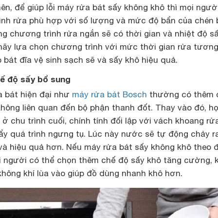
ên, để giúp lỗi máy rửa bát sấy không khô thì mọi ngườ
ình rửa phù hợp với số lượng và mức độ bẩn của chén 
g chương trình rửa ngắn sẽ có thời gian và nhiệt độ s
 hãy lựa chọn chương trình với mức thời gian rửa tươn
p bát đĩa vệ sinh sạch sẽ và sấy khô hiệu quả.
ế độ sấy bổ sung
 bát hiện đại như
máy rửa bát Bosch
thường có thêm 
không liên quan đến bộ phận thanh đốt. Thay vào đó, họ
 chu trình cuối, chính tính đối lập với vách khoang rử
ẩy quá trình ngưng tụ. Lúc này nước sẽ tự động chảy ra
à hiệu quả hơn. Nếu máy rửa bát sấy không khô theo 
i người có thể chọn thêm chế độ sấy khô tăng cường, 
hông khí lùa vào giúp đồ dùng nhanh khô hơn.