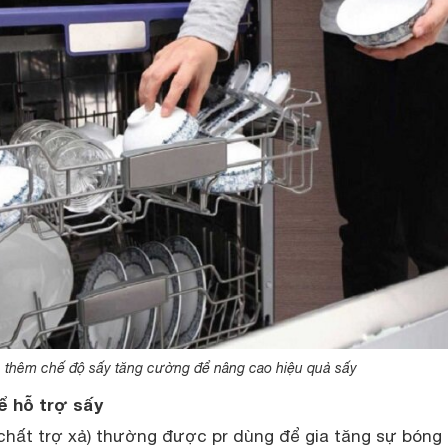
 thêm chế độ sấy tăng cường để nâng cao hiệu quả sấy
 hỗ trợ sấy
hất trợ xả) thường được pr dùng để gia tăng sự bóng 