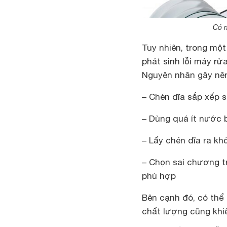
Có n
Tuy nhiên, trong mộ
phát sinh lỗi máy rử
Nguyên nhân gây nên 
– Chén dĩa sắp xếp sa
– Dùng quá ít nước
– Lấy chén dĩa ra k
– Chọn sai chương t
phù hợp
Bên cạnh đó, có thể
chất lượng cũng khi