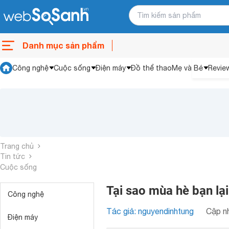
Danh mục sản phẩm
Công nghệ
Cuộc sống
Điện máy
Đồ thể thao
Mẹ và Bé
Revie
Trang chủ
Tin tức
Cuộc sống
Tại sao mùa hè bạn lạ
Công nghệ
Tác giả: nguyendinhtung
Cập nh
Điện máy