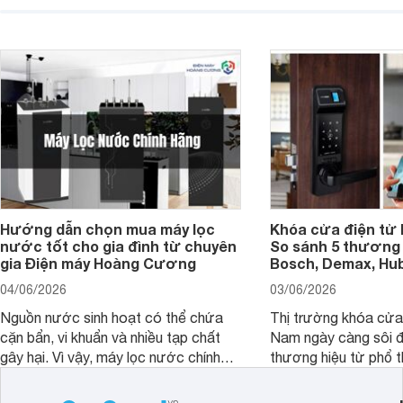
hiển thị. Vậy màn hình 4K nên chọn
bao nhiêu inch là hợp lý?
Hướng dẫn chọn mua máy lọc
Khóa cửa điện tử 
nước tốt cho gia đình từ chuyên
So sánh 5 thương 
gia Điện máy Hoàng Cương
Bosch, Demax, Hub
04/06/2026
03/06/2026
Nguồn nước sinh hoạt có thể chứa
Thị trường khóa cửa 
cặn bẩn, vi khuẩn và nhiều tạp chất
Nam ngày càng sôi đ
gây hại. Vì vậy, máy lọc nước chính
thương hiệu từ phổ 
hãng là giải pháp hiệu quả giúp bảo vệ
cấp. Nếu bạn đang b
sức khỏe và đảm bảo nguồn nước
cửa điện tử hãng nào 