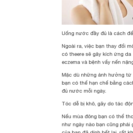
Uống nước đầy đủ là cách để 
Ngoài ra, việc bạn thay đổi m
có theere sẽ gây kích ứng da
eczema và bệnh vẩy nến nặn
Mặc dù những ảnh hưởng từ v
bạn có thể hạn chế bằng cá
đủ nước mỗi ngày.
Tóc dễ bị khô, gãy do tác độ
Nếu mùa đông bạn có thể thoả
như ngày nào bạn cũng phải g
của bạn đã dính bết lại, rất 