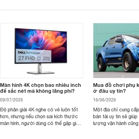
thuyết trình và giải trí nhẹ. Khi chọn
việc nhẹ và giải trí t
laptop HP cho con, phụ huynh nên
quan trọng hơn là tổn
nhìn theo nhu cầu sử dụng nhiều năm
mua bản nào, có cần
thay vì chỉ so sánh cấu hình trên giấy.
không, dùng được ba
nên nâng cấp.
Màn hình 4K chọn bao nhiêu inch
Mua đồ chơi phụ ki
để sắc nét mà không lãng phí?
ở đâu uy tín?
09/07/2026
16/06/2026
Độ phân giải 4K nghe có vẻ luôn tốt
Một địa chỉ cung cấp
hơn, nhưng nếu chọn sai kích thước
bán tải uy tín sẽ giú
màn hình, người dùng có thể gặp giao
lượng vận hành cũng
diện quá nhỏ, phải phóng to nhiều
của chủ xe khi lên đ
hoặc không tận dụng hết không gian
hai" của mình.