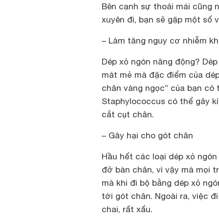
Bên cạnh sự thoải mái cũng n
xuyên đi, bạn sẽ gặp một số 
– Làm tăng nguy cơ nhiễm k
Dép xỏ ngón năng động? Dép
mát mẻ mà đặc điểm của dép x
chân vàng ngọc” của bạn có t
Staphylococcus có thể gây kí
cắt cụt chân.
– Gây hại cho gót chân
Hầu hết các loại dép xỏ ngón
đỡ bàn chân, vì vậy mà mọi t
mà khi đi bộ bằng dép xỏ ngó
tới gót chân. Ngoài ra, việc 
chai, rất xấu.