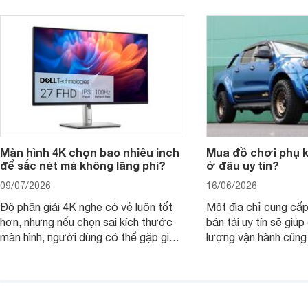
nhìn theo nhu cầu sử dụng nhiều năm
mua bản nào, có cần
thay vì chỉ so sánh cấu hình trên giấy.
không, dùng được ba
nên nâng cấp.
Màn hình 4K chọn bao nhiêu inch
Mua đồ chơi phụ ki
để sắc nét mà không lãng phí?
ở đâu uy tín?
09/07/2026
16/06/2026
Độ phân giải 4K nghe có vẻ luôn tốt
Một địa chỉ cung cấp
hơn, nhưng nếu chọn sai kích thước
bán tải uy tín sẽ giú
màn hình, người dùng có thể gặp giao
lượng vận hành cũng
diện quá nhỏ, phải phóng to nhiều
của chủ xe khi lên đ
hoặc không tận dụng hết không gian
hai" của mình.
hiển thị. Vậy màn hình 4K nên chọn
bao nhiêu inch là hợp lý?