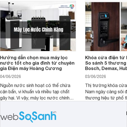
Hướng dẫn chọn mua máy lọc
Khóa cửa điện tử 
nước tốt cho gia đình từ chuyên
So sánh 5 thương 
gia Điện máy Hoàng Cương
Bosch, Demax, Hub
04/06/2026
03/06/2026
Nguồn nước sinh hoạt có thể chứa
Thị trường khóa cửa 
cặn bẩn, vi khuẩn và nhiều tạp chất
Nam ngày càng sôi đ
gây hại. Vì vậy, máy lọc nước chính
thương hiệu từ phổ 
hãng là giải pháp hiệu quả giúp bảo vệ
cấp. Nếu bạn đang b
sức khỏe và đảm bảo nguồn nước
cửa điện tử hãng nào 
sạch cho cả gia đình.
sẽ so sánh 5 thương
tâm nhiều hiện nay: 