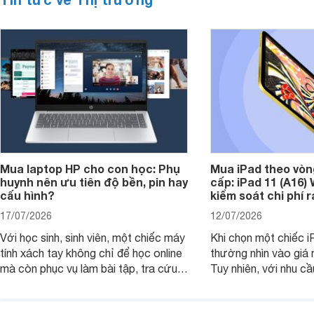
Mua laptop HP cho con học: Phụ
Mua iPad theo vòn
huynh nên ưu tiên độ bền, pin hay
cấp: iPad 11 (A16)
cấu hình?
kiểm soát chi phí 
17/07/2026
12/07/2026
Với học sinh, sinh viên, một chiếc máy
Khi chọn một chiếc i
tính xách tay không chỉ để học online
thường nhìn vào giá 
mà còn phục vụ làm bài tập, tra cứu,
Tuy nhiên, với nhu cầ
thuyết trình và giải trí nhẹ. Khi chọn
việc nhẹ và giải trí t
laptop HP cho con, phụ huynh nên
quan trọng hơn là tổn