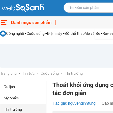
Danh mục sản phẩm
Công nghệ
Cuộc sống
Điện máy
Đồ thể thao
Mẹ và Bé
Revie
Trang chủ
Tin tức
Cuộc sống
Thị trường
Thoát khỏi ứng dụng c
Du lịch
tác đơn giản
Mỹ phẩm
Tác giả: nguyendinhtung
Cập nh
Thị trường