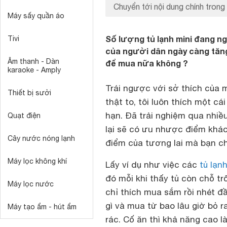
Chuyển tới nội dung chính trong 
Máy sấy quần áo
Số lượng tủ lạnh mini đang ng
Tivi
của người dân ngày càng tăng.
Âm thanh - Dàn
để mua nữa không ?
karaoke - Amply
Trái ngược với sở thích của 
Thiết bị sưởi
thật to, tôi luôn thích một cá
hạn. Đã trải nghiệm qua nhiều
Quạt điện
lại sẽ có ưu nhược điểm khác
Cây nước nóng lạnh
điểm của tương lai mà bạn ch
Máy lọc không khí
Lấy ví dụ như việc các
tủ lạn
đó mỗi khi thấy tủ còn chỗ trốn
Máy lọc nước
chỉ thích mua sắm rồi nhét đ
gì và mua từ bao lâu giờ bỏ r
Máy tạo ẩm - hút ẩm
rác. Cố ăn thì khả năng cao là