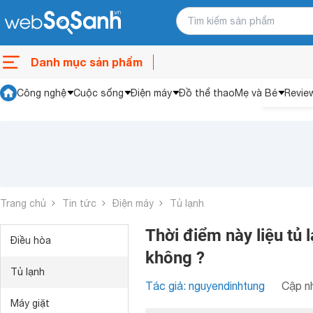
Danh mục sản phẩm
Công nghệ
Cuộc sống
Điện máy
Đồ thể thao
Mẹ và Bé
Revie
Trang chủ
Tin tức
Điện máy
Tủ lạnh
Thời điểm này liệu tủ
Điều hòa
không ?
Tủ lạnh
Tác giả: nguyendinhtung
Cập nh
Máy giặt