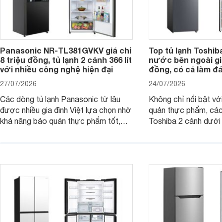
Panasonic NR-TL381GVKV giá chỉ
Top tủ lạnh Toshib
8 triệu đồng, tủ lạnh 2 cánh 366 lít
nước bên ngoài giá
với nhiều công nghệ hiện đại
đồng, có cả làm đ
27/07/2026
24/07/2026
Các dòng tủ lạnh Panasonic từ lâu
Không chỉ nổi bật vớ
được nhiều gia đình Việt lựa chọn nhờ
quản thực phẩm, các
khả năng bảo quản thực phẩm tốt,
Toshiba 2 cánh dướ
vận hành bền bỉ cùng nhiều công nghệ
trang bị vòi lấy nước
hiện đại. Tuy nhiên, mức giá thường
lợi, mang đến trải ng
cao hơn so với nhiều sản phẩm cùng
nghi hơn cho gia đình 
phân khúc khiến không ít người dùng
phải cân nhắc. Trên thị trường hiện
nay, Panasonic