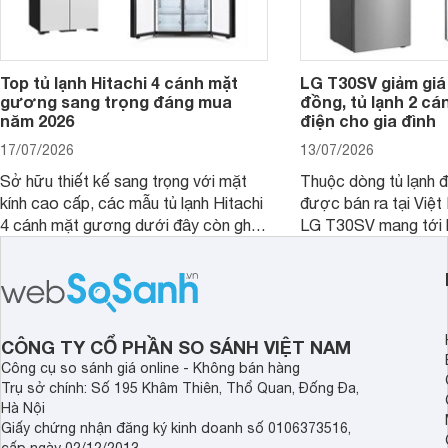
Top tủ lạnh Hitachi 4 cánh mặt
LG T30SV giảm giá 
gương sang trọng đáng mua
đồng, tủ lạnh 2 cá
năm 2026
điện cho gia đình
17/07/2026
13/07/2026
Sở hữu thiết kế sang trọng với mặt
Thuộc dòng tủ lạnh 
kính cao cấp, các mẫu tủ lạnh Hitachi
được bán ra tại Việ
4 cánh mặt gương dưới đây còn ghi
LG T30SV mang tới 
điểm nhờ dung tích lớn cùng nhiều
lượng với những trang
công nghệ bảo quản hiện đại, đáp ứng
mức giá bán dễ tiếp 
tốt nhu cầu lưu trữ thực phẩm của gia
nhiều khách hàng Việ
đình.
CÔNG TY CỔ PHẦN SO SÁNH VIỆT NAM
Công cụ so sánh giá online - Không bán hàng
Trụ sở chính: Số 195 Khâm Thiên, Thổ Quan, Đống Đa,
Hà Nội
Giấy chứng nhận đăng ký kinh doanh số 0106373516,
cấp ngày 02/12/2013