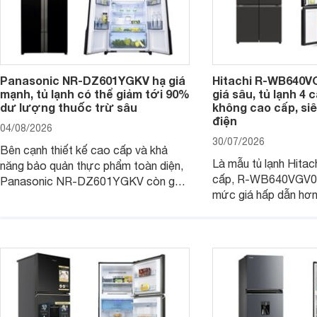
Panasonic NR-DZ601YGKV hạ giá
Hitachi R-WB640V
mạnh, tủ lạnh có thể giảm tới 90%
giá sâu, tủ lạnh 4
dư lượng thuốc trừ sâu
không cao cấp, siê
điện
04/08/2026
30/07/2026
Bên cạnh thiết kế cao cấp và khả
Là mẫu tủ lạnh Hitac
năng bảo quản thực phẩm toàn diện,
cấp, R-WB640VGV0 
Panasonic NR-DZ601YGKV còn gây
mức giá hấp dẫn hơ
chú ý với công nghệ Nanoe™ X độc
trình giảm giá, trở t
quyền, được hãng công bố có khả
đáng cân nhắc cho cá
năng giảm tới 90% dư lượng thuốc
đang tìm kiếm sản ph
trừ sâu còn tồn đọng trên thực phẩm.
nhiều công nghệ.