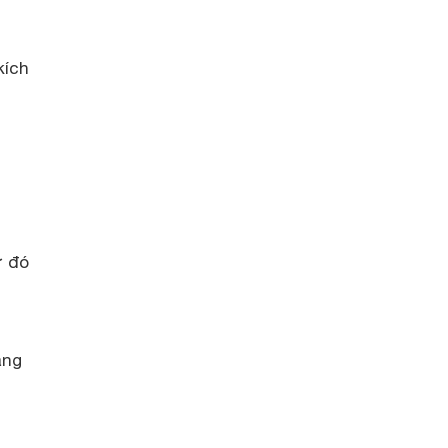
kích
ừ đó
ang