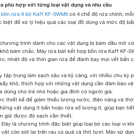
ửa phù hợp với từng loại vật dụng và nhu cầu
 bồn rửa 6 bộ Kaff KF-SWM6
có 4 chế độ rửa chính, mỗi
c biệt để xử lý hiệu quả các loại đồ dùng và mức độ bẩ
 chương trình dành cho các vật dụng bị bám dầu mỡ c
 khô bám chắc. Máy rửa bát kết hợp bồn rửa Kaff KF-
ớc, nhiệt độ và thời gian rửa để đánh bay mọi vết bẩn 
y tập trung làm sạch sâu và kỹ càng, với nhiều chu kỳ 
 sấy khô, thích hợp với những vật dụng cần đảm bảo vệ
a dùng cho trẻ nhỏ hoặc gia đình có người già.
c thiết kế để giảm thiểu lượng nước, điện năng và thờ
hững vật dụng ít bẩn hoặc rửa số lượng ít, giúp bạn tiế
ẫn giữ được độ sạch cần thiết.
 Đây là chương trình đặc biệt giúp loại bỏ các loại vi kh
vật còn sót lại trên rau củ quả và thịt tươi. Máy sử dụ