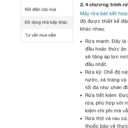
2. 4 chương trình r
Nồi điện các loại
Máy rửa bát kết hợp
độ được thiết kế đặ
Đồ dùng nhà bếp khác
khác nhau:
Tư vấn mua sắm
Rửa mạnh: Đây là
đầu hoặc thức ăn
sẽ tăng áp lực nư
đầu nhất.
Rửa kỹ: Chế độ nà
nước, xả tráng và
tối đa như chén đĩ
Rửa tiết kiệm: Đượ
rửa, phù hợp với n
kiệm chi phí mà v
Rửa thịt và rau củ:
thuốc bảo vệ thực 