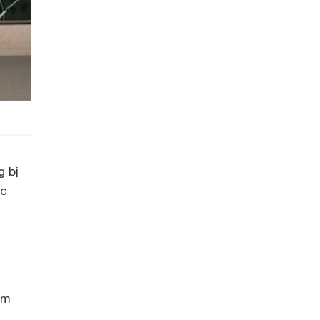
 bị
ác
em