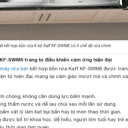
át kết hợp bồn rửa 6 bộ Kaff KF-SWM6 có 4 chế độ rửa chính
 KF-SWM6 trang bị điều khiển cảm ứng hiện đại
máy rửa bát
kết hợp bồn rửa Kaff KF-SWM6 được trang
ện tử hiện đại, mang lại cảm giác mượt mà và chính x
nh chóng, không cần dùng lực bấm mạnh.
ng thấm nước và dễ lau chùi sau mỗi lần sử dụng.
ấm vật lý làm kẹt bụi bẩn hay bị mòn theo thời gian.
được bố trí khoa học, dễ hiểu, người lớn tuổi hay trẻ 
u thời gian làm quen.