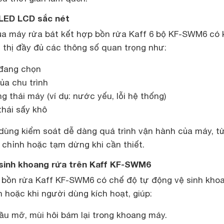
ị LED LCD sắc nét
a máy rửa bát kết hợp bồn rửa Kaff 6 bộ KF-SWM6 có 
 thị đầy đủ các thông số quan trọng như:
 đang chọn
của chu trình
g thái máy (ví dụ: nước yếu, lỗi hệ thống)
thái sấy khô
 dùng kiểm soát dễ dàng quá trình vận hành của máy, t
u chỉnh hoặc tạm dừng khi cần thiết.
 sinh khoang rửa trên Kaff KF-SWM6
 bồn rửa Kaff KF-SWM6 có chế độ tự động vệ sinh kho
h hoặc khi người dùng kích hoạt, giúp:
dầu mỡ, mùi hôi bám lại trong khoang máy.