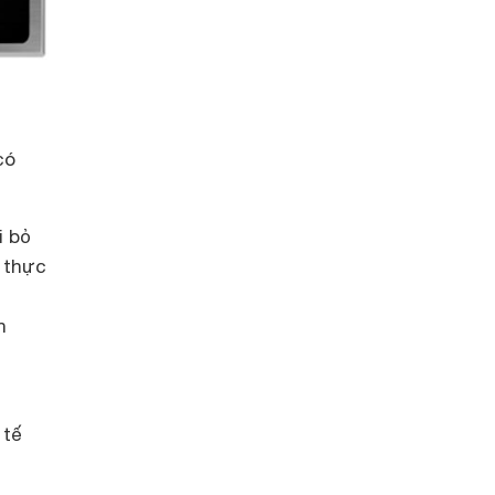
có
i bỏ
t thực
n
 tế