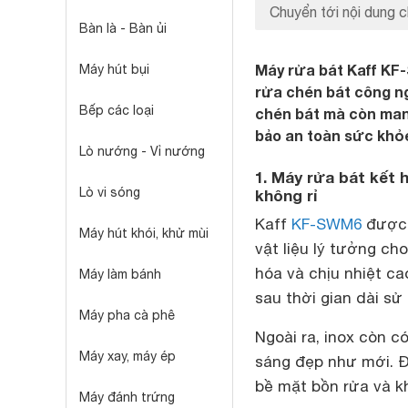
Chuyển tới nội dung c
Bàn là - Bàn ủi
Máy rửa bát Kaff KF
Máy hút bụi
rửa chén bát công n
Bếp các loại
chén bát mà còn mang
bảo an toàn sức khỏe
Lò nướng - Vỉ nướng
1. Máy rửa bát kết 
Lò vi sóng
không rỉ
Kaff
KF-SWM6
được c
Máy hút khói, khử mùi
vật liệu lý tưởng ch
hóa và chịu nhiệt ca
Máy làm bánh
sau thời gian dài s
Máy pha cà phê
Ngoài ra, inox còn c
Máy xay, máy ép
sáng đẹp như mới. Đi
bề mặt bồn rửa và k
Máy đánh trứng