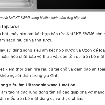
a bát Kaff KF-SWM6 trang bị điều khiển cảm ứng hiện đại
 thịt tươi
a bát, máy rửa bát kết hợp bồn rửa Kaff KF-SWM6 còn 
àm sạch rau củ và thịt tươi.
áy sử dụng sóng siêu âm kết hợp nước và Ozon để loạ
ừ sâu, hóa chất bảo vệ thực vật còn tồn dư trên bề mặ
tiết kiệm thời gian rửa rau củ tại chỗ và đảm bảo an toà
khỏe người thân trong gia đình.
sóng siêu âm Ultrasonic wave function
 âm tạo ra các rung động tần số cao giúp phá vỡ màng
, nấm mốc trên bề mặt dụng cụ và thực phẩm.