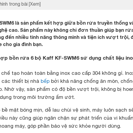
hính trong bài
[Xem]
-SWM6 là sản phẩm kết hợp giữa bồn rửa truyền thống v
ghệ cao. Sản phẩm này không chỉ đơn thuần giúp bạn rử
 đến nhiều tính năng thông minh và tiện ích vượt trội,
 cho gia đình bạn.
hợp bồn rửa 6 bộ Kaff KF-SWM6 sử dụng chất liệu in
hế tạo hoàn toàn bằng inox cao cấp 304 không gỉ. Inox
o các thiết bị nhà
bếp
bởi khả năng chống ăn mòn, chốn
o. Nhờ vậy, sản phẩm có độ bền vượt trội, không bị hoen
ử dụng trong môi trường ẩm ướt.
ó bề mặt bóng mịn, dễ lau chùi vệ sinh, máy luôn sạch s
ều này cũng giúp ngăn chặn sự phát triển của vi khuẩn
hoang máy, góp phần bảo vệ sức khỏe người dùng.