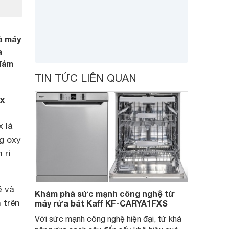
à máy
a
 đảm
TIN TỨC LIÊN QUAN
ox
 là
g oxy
 rỉ
ẽ và
Khám phá sức mạnh công nghệ từ
 trên
máy rửa bát Kaff KF-CARYA1FXS
Với sức mạnh công nghệ hiện đại, từ khả