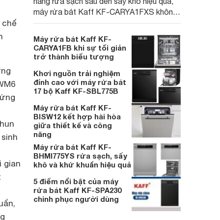
năng rửa sạch sâu đến sấy khô hiệu quả,
máy rửa bát Kaff KF-CARYA1FXS không
 chế
chỉ làm tròn nhiệm vụ dọn dẹp mà còn góp
phần xây dựng một không gian bếp sang
n
Máy rửa bát Kaff KF-
trọng. Cùng Websosanh.vn đi tìm hiểu
CARYA1FB khi sự tối giản
những tính năng nổi bật của sản phẩm này
trở thành biểu tượng
nhé.
ứng
Khơi nguồn trải nghiệm
đỉnh cao với máy rửa bát
SWM6
17 bộ Kaff KF-SBL775B
cứng
Máy rửa bát Kaff KF-
BISW12 kết hợp hài hòa
phun
giữa thiết kế và công
năng
 sinh
Máy rửa bát Kaff KF-
BHMI775YS rửa sạch, sấy
i gian
khô và khử khuẩn hiệu quả
t
5 điểm nổi bật của máy
rửa bát Kaff KF-SPA230
chinh phục người dùng
uẩn,
ng