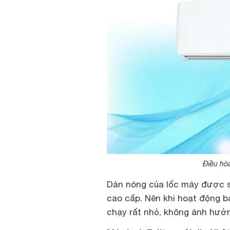
Điều hòa
Dàn nóng của lốc máy được s
cao cấp. Nên khi hoạt động b
chạy rất nhỏ, không ảnh hưở