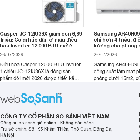
Casper JC-12IU36X giảm còn 6,89
Samsung AR40H09
triệu: Có gì hấp dẫn ở mẫu điều
chỉ hơn 4 triệu, đ
hòa Inverter 12.000 BTU mới?
lượng cho phòng 
26/07/2026
26/07/2026
Điều hòa Casper 12000 BTU Inveter
Samsung AR40H09D
1 chiều JC-12IU36X là dòng sản
công suất làm mát p
phẩm đời mới 2026 được thiết kế
phòng dưới 15m2, cù
cho phòng từ 15 - 20m2, không chỉ
lý là lựa chọn rất đ
sở hữu khả năng làm mát tốt mà còn
phòng ngủ, phòng khá
có giá bán rất hợp lý.
CÔNG TY CỔ PHẦN SO SÁNH VIỆT NAM
Công cụ so sánh giá online - Không bán hàng
Trụ sở chính: Số 195 Khâm Thiên, Thổ Quan, Đống Đa,
Hà Nội