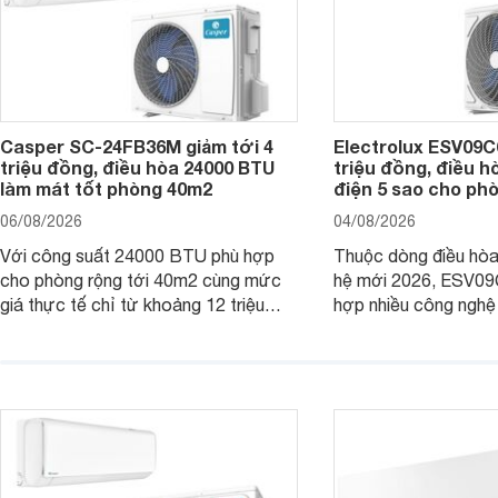
Casper SC-24FB36M giảm tới 4
Electrolux ESV09C6
triệu đồng, điều hòa 24000 BTU
triệu đồng, điều h
làm mát tốt phòng 40m2
điện 5 sao cho ph
06/08/2026
04/08/2026
Với công suất 24000 BTU phù hợp
Thuộc dòng điều hòa 
cho phòng rộng tới 40m2 cùng mức
hệ mới 2026, ESV09
giá thực tế chỉ từ khoảng 12 triệu
hợp nhiều công nghệ 
đồng, Casper SC-24FB36M đang là
nâng cao hiệu quả là
một trong những mẫu điều hòa phổ
điện và vận hành êm 
thông thu hút nhiều sự quan tâm của
thiết bị đang được nh
người tiêu dùng Việt.
giá bán rất dễ chịu.