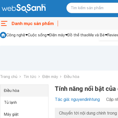
Danh mục sản phẩm
Công nghệ
Cuộc sống
Điện máy
Đồ thể thao
Mẹ và Bé
Revie
Trang chủ
Tin tức
Điện máy
Điều hòa
Tính năng nổi bật của 
Điều hòa
Tác giả: nguyendinhtung
Cập nh
Tủ lạnh
Chuyển tới nội dung chính trong 
Máy giặt