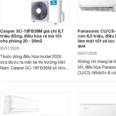
Casper SC-18FB36M giá chỉ 8,7
Panasonic CU/CS-
triệu đồng, điều hòa rẻ mà tốt
còn 6,5 triệu, điề
cho phòng 20 - 30m2
làm mát tốt và lọc 
quả
30/07/2026
29/07/2026
Thuộc dòng điều hòa model 2026
Không chỉ mang lại h
vừa được ra mắt tại thị trường Việt
tốt, điều hòa Panas
Nam, Casper SC-18FB36M sở hữu
CU/CS-N9AKH-8 còn
công suất làm mát 18.000 BTU, phù
với khả năng vận hàn
hợp với các phòng có diện tích từ 20
thụ điện hợp lý và đ
- 30 m2. Bên cạnh khả năng làm mát
trình sử dụng lâu dài.
hiệu quả, sản phẩm còn được trang bị
nhiều tính năng và công nghệ hiện đại.