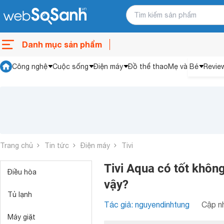
Danh mục sản phẩm
Công nghệ
Cuộc sống
Điện máy
Đồ thể thao
Mẹ và Bé
Revie
Trang chủ
Tin tức
Điện máy
Tivi
Tivi Aqua có tốt không
Điều hòa
vậy?
Tủ lạnh
Tác giả: nguyendinhtung
Cập nh
Máy giặt