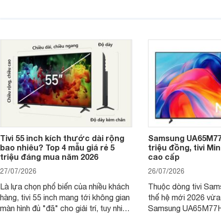
4K 65 inch K-65S20M2 hiện còn đang
trong phân khúc nhờ
được nhiều cửa hàng điện máy giảm
cùng mức giá đang đ
giá sâu.
thống bán lẻ điều ch
hấp dẫn.
Tivi 55 inch kích thước dài rộng
Samsung UA65M77H
bao nhiêu? Top 4 mẫu giá rẻ 5
triệu đồng, tivi Mi
triệu đáng mua năm 2026
cao cấp
27/07/2026
26/07/2026
Là lựa chọn phổ biến của nhiều khách
Thuộc dòng tivi Sam
hàng, tivi 55 inch mang tới không gian
thế hệ mới 2026 vừa t
màn hình đủ "đã" cho giải trí, tuy nhiên
Samsung UA65M77HA 
việc lựa chọn cũng cần hợp với với
trang