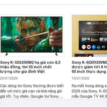
không gian sử dụng. Vậy tivi 55 inch
kích thước dài rộng bao nhiêu cm và
dùng cho phòng bao nhiêu m2?
Sony K-55S25VM2 hạ giá còn 8,3
Sony K-65XR33VM2
triệu đồng, tivi 55 inch chất
được giảm tới 8 tr
lượng cho gia đình Việt
65 inch thực dụng
23/07/2026
13/07/2026
Các dòng tivi Sony thường được biết
Ra mắt trong dòng 
đến với mức giá cao và khả năng giữ
2026 của Sony, K-6
giá tốt. Tuy nhiên, Google tivi Sony 55
mẫu Google TV 4K 6
inch K-55S25VM2 lại là một trường
trang bị bộ xử lý XR
hợp đáng chú ý khi có mức giá dễ
tảng Google TV cùng