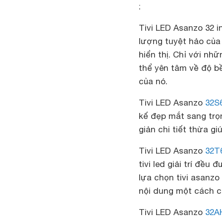
:
Tivi LED Asanzo 32 
lượng tuyệt hảo của 
hiển thị. Chỉ với n
thể yên tâm về độ b
của nó.
Tivi LED Asanzo
32S
kế đẹp mắt sang trọ
giản chi tiết thừa gi
Tivi LED Asanzo
32T
tivi led giải trí đề
lựa chọn tivi asanz
nội dung một cách c
Tivi LED Asanzo
32A