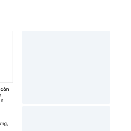
 còn
h
ẩn
ợng,