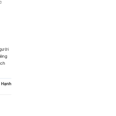
c
người
iêng
ích
 Hạnh