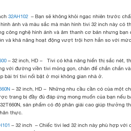
inch
32AH102
– Bạn sẽ không khỏi ngạc nhiên trước chấ
hình ảnh và màu sắc mà màn hình tivi 32 inch này có t
hững công nghệ hình ảnh và âm thanh cơ bản nhưng bạn 
ền và khả năng hoạt động vượt trội hơn hẳn so với mức
600
– 32 inch, HD – Tivi có khả năng hiển thị sắc nét, th
ng với đường viền tivi mỏng gọn, chân đế chắn chắn và 
úp bài trí tivi nổi bật ở mọi không gian nhà ở.
660N
– 32 inch, HD – Những nhu cầu cần có của một ch
u được trang bị đầy đủ đáp ứng mong muốn của bạn nếu 
o 32T660N, sản phẩm có độ phân giải cao giúp thưởng t
hân thực.
H101
– 32 inch – Chiếc tivi led 32 inch này phù hợp với 