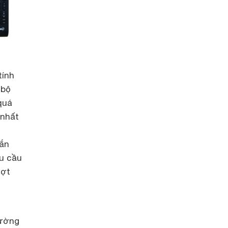
tính
 bộ
quá
 nhất
hắn
hu cầu
ượt
rường