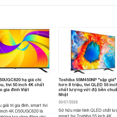
50UGC620 hạ giá chỉ
Toshiba 55M450NP "sập giá"
u, tivi 50 inch 4K chất
hơn 8 triệu, tivi QLED 55 inc
 gia đình Việt
chất lượng với độ bền chu
Nhật
30/07/2026
giải trí gia đình, smart tivi
Sở hữu màn hình QLED chất lư
 inch 4K D50UGC620 là
smart tivi Toshiba 55 inch 4K
những lựa chọn đáng chú ý