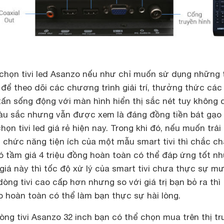
chọn tivi led Asanzo nếu như chỉ muốn sử dụng những 
 để theo dõi các chương trình giải trí, thưởng thức các
tấn sống động với màn hình hiển thị sắc nét tuy không 
u sắc nhưng vẫn được xem là đáng đồng tiền bát gạo
ọn tivi led giá rẻ hiện nay. Trong khi đó, nếu muốn trải
 chức năng tiện ích của một mẫu smart tivi thì chắc c
có tầm giá 4 triệu đồng hoàn toàn có thể đáp ứng tốt n
giá này thì tốc độ xử lý của smart tivi chưa thực sự m
ng tivi cao cấp hơn nhưng so với giá trị bạn bỏ ra thì
o hoàn toàn có thể làm bạn thực sự hài lòng.
ng tivi Asanzo 32 inch bạn có thể chọn mua trên thị t