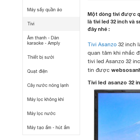
Máy sấy quần áo
Một dòng tivi được 
là tivi led 32 inch và
Tivi
đây nhé :
Âm thanh - Dàn
karaoke - Amply
Tivi Asanzo
32 inch 
quan tâm khi nhắc đế
Thiết bị sưởi
tivi led Asanzo 32 i
websosanh
tin được
Quạt điện
Tivi led asanzo 32 
Cây nước nóng lạnh
Máy lọc không khí
Máy lọc nước
Máy tạo ẩm - hút ẩm