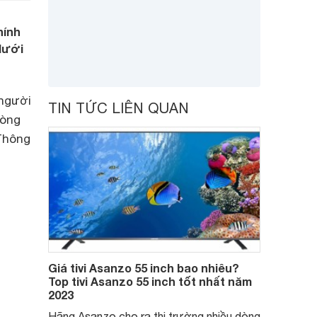
hính
 dưới
 người
TIN TỨC LIÊN QUAN
dòng
 Thông
Giá tivi Asanzo 55 inch bao nhiêu?
Top tivi Asanzo 55 inch tốt nhất năm
2023
Hãng Asanzo cho ra thị trường nhiều dòng