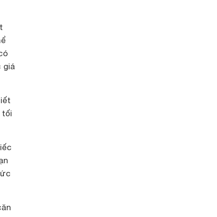
t
hể
có
 giá
iết
tối
iếc
bạn
hức
căn