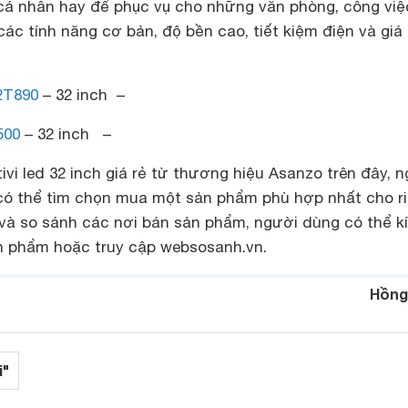
cá nhân hay để phục vụ cho những văn phòng, công việ
các tính năng cơ bản, độ bền cao, tiết kiệm điện và giá
2T890
– 32 inch –
500
– 32 inch –
ivi led 32 inch giá rẻ từ thương hiệu Asanzo trên đây, 
ó thể tìm chọn mua một sản phẩm phù hợp nhất cho r
 và so sánh các nơi bán sản phẩm, người dùng có thể k
n phẩm hoặc truy cập websosanh.vn.
Hồng
i"