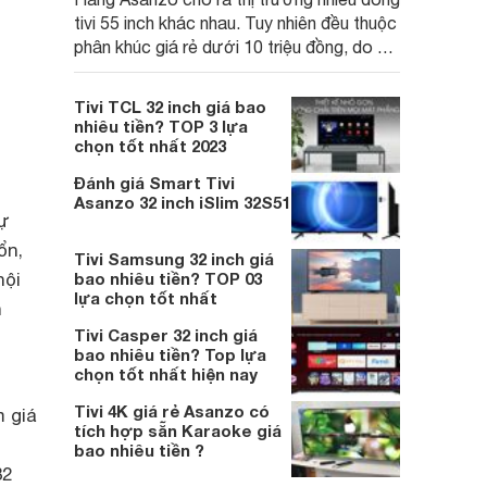
tivi 55 inch khác nhau. Tuy nhiên đều thuộc
phân khúc giá rẻ dưới 10 triệu đồng, do đó
phù hợp với túi tiền của nhiều người sử
dụng.
Tivi TCL 32 inch giá bao
nhiêu tiền? TOP 3 lựa
chọn tốt nhất 2023
Đánh giá Smart Tivi
Asanzo 32 inch iSlim 32S51
sự
ổn,
Tivi Samsung 32 inch giá
nội
bao nhiêu tiền? TOP 03
lựa chọn tốt nhất
h
Tivi Casper 32 inch giá
bao nhiêu tiền? Top lựa
chọn tốt nhất hiện nay
Tivi 4K giá rẻ Asanzo có
m giá
tích hợp sẵn Karaoke giá
bao nhiêu tiền ?
32