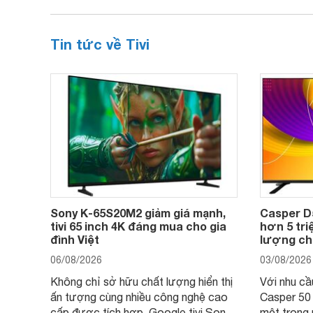
Tin tức về Tivi
Sony K-65S20M2 giảm giá mạnh,
Casper D
tivi 65 inch 4K đáng mua cho gia
hơn 5 triệ
đình Việt
lượng cho
06/08/2026
03/08/2026
Không chỉ sở hữu chất lượng hiển thị
Với nhu cầu 
ấn tượng cùng nhiều công nghệ cao
Casper 50
cấp được tích hợp, Google tivi Sony
một trong 