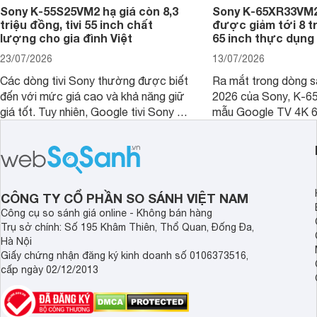
Sony K-55S25VM2 hạ giá còn 8,3
Sony K-65XR33VM2
triệu đồng, tivi 55 inch chất
được giảm tới 8 tr
lượng cho gia đình Việt
65 inch thực dụng
23/07/2026
13/07/2026
Các dòng tivi Sony thường được biết
Ra mắt trong dòng 
đến với mức giá cao và khả năng giữ
2026 của Sony, K-6
giá tốt. Tuy nhiên, Google tivi Sony 55
mẫu Google TV 4K 6
inch K-55S25VM2 lại là một trường
trang bị bộ xử lý XR
hợp đáng chú ý khi có mức giá dễ
tảng Google TV cùng
tiếp cận hơn dù mới ra mắt trong năm
nghệ hỗ trợ nâng cao
2025.
ảnh và âm thanh.
CÔNG TY CỔ PHẦN SO SÁNH VIỆT NAM
Công cụ so sánh giá online - Không bán hàng
Trụ sở chính: Số 195 Khâm Thiên, Thổ Quan, Đống Đa,
Hà Nội
Giấy chứng nhận đăng ký kinh doanh số 0106373516,
cấp ngày 02/12/2013