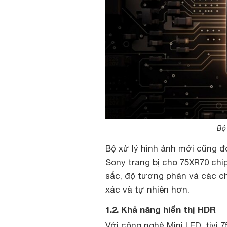
Bộ
Bộ xử lý hình ảnh mới cũng đó
Sony trang bị cho 75XR70 chi
sắc, độ tương phản và các chi
xác và tự nhiên hơn.
1.2. Khả năng hiển thị HDR
Với công nghệ Mini LED, tivi 