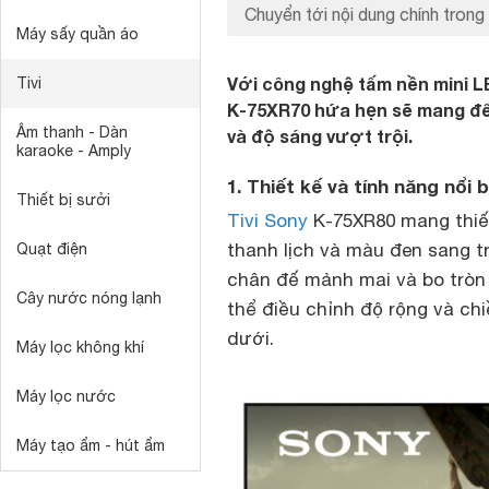
Chuyển tới nội dung chính trong 
Máy sấy quần áo
Với công nghệ tấm nền mini L
Tivi
K-75XR70 hứa hẹn sẽ mang đến
Âm thanh - Dàn
và độ sáng vượt trội.
karaoke - Amply
1. Thiết kế và tính năng nổi
Thiết bị sưởi
Tivi Sony
K-75XR80 mang thiế
thanh lịch và màu đen sang 
Quạt điện
chân đế mảnh mai và bo tròn 
Cây nước nóng lạnh
thể điều chỉnh độ rộng và chi
dưới.
Máy lọc không khí
Máy lọc nước
Máy tạo ẩm - hút ẩm