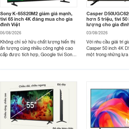
Sony K-65S20M2 giảm giá mạnh,
Casper D50UGC620 
tivi 65 inch 4K đáng mua cho gia
hơn 5 triệu, tivi 5
đình Việt
lượng cho gia đình
06/08/2026
03/08/2026
Không chỉ sở hữu chất lượng hiển thị
Với nhu cầu giải trí gi
ấn tượng cùng nhiều công nghệ cao
Casper 50 inch 4K 
cấp được tích hợp, Google tivi Sony
một trong những lựa
4K 65 inch K-65S20M2 hiện còn đang
trong phân khúc nhờ
được nhiều cửa hàng điện máy giảm
cùng mức giá đang đ
giá sâu.
thống bán lẻ điều ch
hấp dẫn.