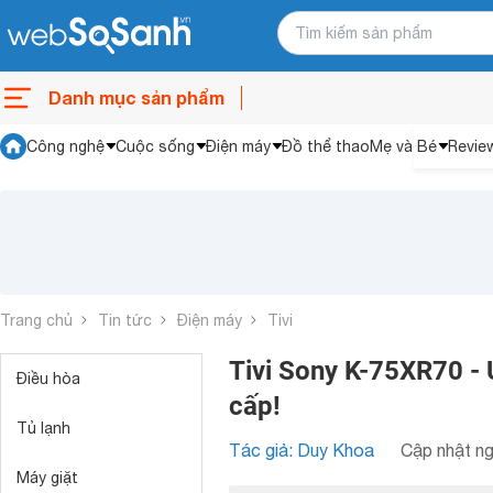
Danh mục sản phẩm
Công nghệ
Cuộc sống
Điện máy
Đồ thể thao
Mẹ và Bé
Revie
Trang chủ
Tin tức
Điện máy
Tivi
Tivi Sony K-75XR70 - 
Điều hòa
cấp!
Tủ lạnh
Tác giả: Duy Khoa
Cập nhật ng
Máy giặt