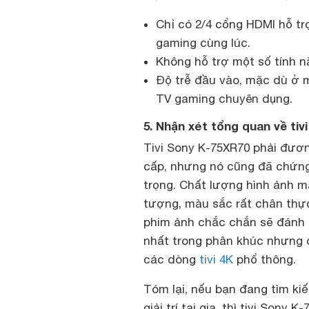
Chỉ có 2/4 cổng HDMI hỗ trợ
gaming cùng lúc.
Không hỗ trợ một số tính 
Độ trễ đầu vào, mặc dù ở 
TV gaming chuyên dụng.
5. Nhận xét tổng quan về tiv
Tivi Sony K-75XR70 phải đươ
cấp, nhưng nó cũng đã chứng 
trọng. Chất lượng hình ảnh mà 
tượng, màu sắc rất chân thực
phim ảnh chắc chắn sẽ đánh 
nhất trong phân khúc nhưng 
các dòng
tivi 4K
phổ thông.
Tóm lại, nếu bạn đang tìm ki
giải trí tại gia, thì tivi Son