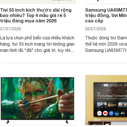
Tivi 55 inch kích thước dài rộng
Samsung UA65M77H
bao nhiêu? Top 4 mẫu giá rẻ 5
triệu đồng, tivi Mi
triệu đáng mua năm 2026
cao cấp
27/07/2026
26/07/2026
Là lựa chọn phổ biến của nhiều khách
Thuộc dòng tivi Sam
hàng, tivi 55 inch mang tới không gian
thế hệ mới 2026 vừa t
màn hình đủ "đã" cho giải trí, tuy nhiên
Samsung UA65M77HA 
việc lựa chọn cũng cần hợp với với
trang
không gian sử dụng. Vậy tivi 55 inch
kích thước dài rộng bao nhiêu cm và
dùng cho phòng bao nhiêu m2?