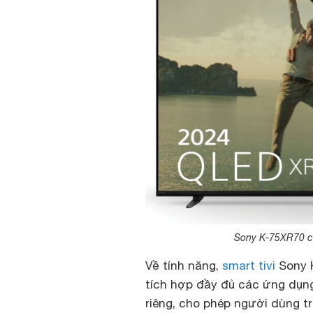
Sony K-75XR70 có 
Về tính năng,
smart tivi
Sony K
tích hợp đầy đủ các ứng dụn
riêng, cho phép người dùng 