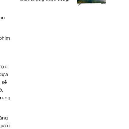
an
phim
ược
 dựa
 sẽ
ó,
trung
năng
người