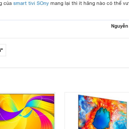
ng của
smart tivi SOny
mang lại thì ít hãng nào có thể v
Nguyễn
i"