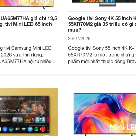
UA65M77HA giá chỉ 13,5
Google tivi Sony 4K 55 inch 
, tivi Mini LED 65 inch
55XR70M2 giá 35 triệu có gì
mua?
26/07/2026
g tivi Samsung Mini LED
Google tivi Sony 55 inch 4K K-
 2026 vừa trình làng,
55XR70M2 là một trong những 
A65M77HA hội tụ nhiều
phẩm mới nhất thuộc dòng Bravi
vừa chính thức ra mắt tại thị t
Việt Nam. Không chỉ là mẫu tivi
2026, sản phẩm còn gây chú ý k
được trang bị công nghệ màn h
RGB hoàn toàn mới