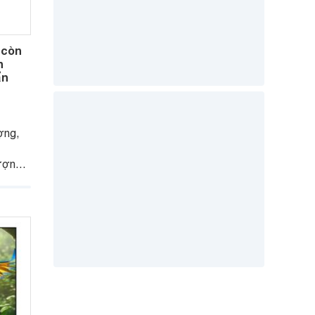
 còn
h
ẩn
ợng,
ượng
ược
h mẽ.
g được