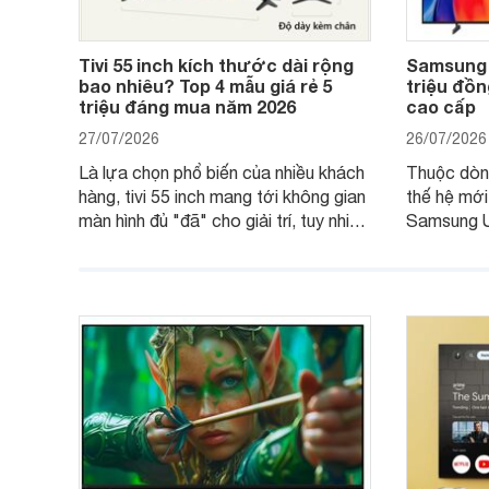
Tivi 55 inch kích thước dài rộng
Samsung 
bao nhiêu? Top 4 mẫu giá rẻ 5
triệu đồng
triệu đáng mua năm 2026
cao cấp
27/07/2026
26/07/2026
Là lựa chọn phổ biến của nhiều khách
Thuộc dòn
hàng, tivi 55 inch mang tới không gian
thế hệ mới
màn hình đủ "đã" cho giải trí, tuy nhiên
Samsung U
việc lựa chọn cũng cần hợp với với
trang
không gian sử dụng. Vậy tivi 55 inch
kích thước dài rộng bao nhiêu cm và
dùng cho phòng bao nhiêu m2?