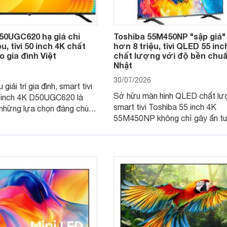
50UGC620 hạ giá chỉ
Toshiba 55M450NP "sập giá"
u, tivi 50 inch 4K chất
hơn 8 triệu, tivi QLED 55 inc
 gia đình Việt
chất lượng với độ bền chu
Nhật
30/07/2026
giải trí gia đình, smart tivi
Sở hữu màn hình QLED chất lư
 inch 4K D50UGC620 là
smart tivi Toshiba 55 inch 4K
những lựa chọn đáng chú ý
55M450NP không chỉ gây ấn t
 khúc nhờ màn hình 4K
với khả năng hiển thị mà còn đ
giá đang được nhiều hệ
trang bị hệ thống âm thanh mạn
lẻ điều chỉnh xuống mức
Đặc biệt, mẫu tivi này hiện đan
nhiều đại lý giảm giá đáng kể.