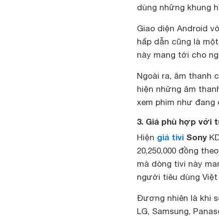
dùng những khung hì
Giao diện Android vớ
hấp dẫn cũng là một
này mang tới cho ng
Ngoài ra, âm thanh 
hiện những âm thanh
xem phim như đang ở
3. Giá phù hợp với 
giá tivi
Sony
Hiện
KD
20,250,000 đồng theo
mà dòng tivi này man
người tiêu dùng Việ
Đương nhiên là khi s
LG, Samsung, Panason