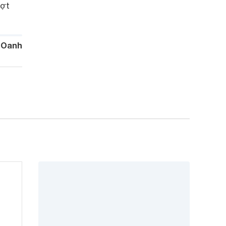
ượt
 Oanh