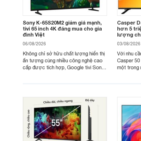
Sony K-65S20M2 giảm giá mạnh,
Casper D
tivi 65 inch 4K đáng mua cho gia
hơn 5 triệ
đình Việt
lượng cho
06/08/2026
03/08/2026
Không chỉ sở hữu chất lượng hiển thị
Với nhu cầu 
ấn tượng cùng nhiều công nghệ cao
Casper 50
cấp được tích hợp, Google tivi Sony
một trong 
4K 65 inch K-65S20M2 hiện còn đang
trong phân
được nhiều cửa hàng điện máy giảm
cùng mức 
giá sâu.
thống bán 
hấp dẫn.