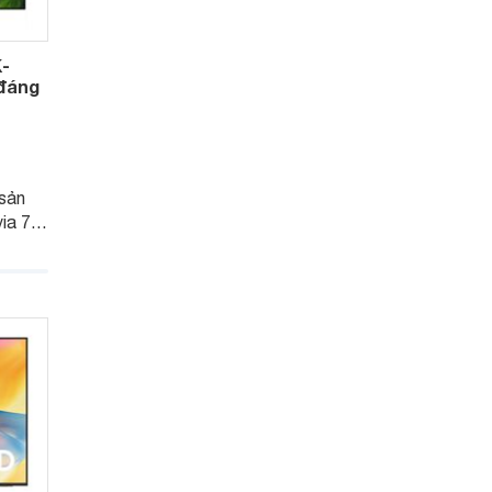
K-
 đáng
sản
a 7 II
rường
 thế hệ
hi
ình