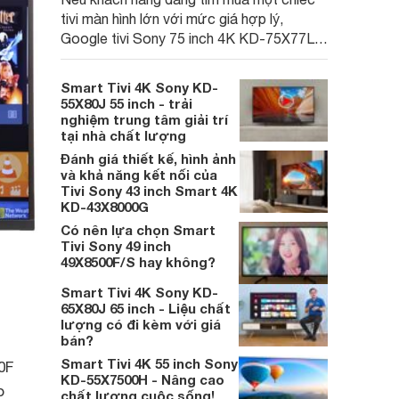
tivi màn hình lớn với mức giá hợp lý,
Google tivi Sony 75 inch 4K KD-75X77L
là lựa chọn đáng cân nhắc nhờ được trang
bị đầy đủ tính năng và có độ bền cao.
Smart Tivi 4K Sony KD-
55X80J 55 inch - trải
nghiệm trung tâm giải trí
tại nhà chất lượng
Đánh giá thiết kế, hình ảnh
và khả năng kết nối của
Tivi Sony 43 inch Smart 4K
KD-43X8000G
Có nên lựa chọn Smart
Tivi Sony 49 inch
49X8500F/S hay không?
Smart Tivi 4K Sony KD-
65X80J 65 inch - Liệu chất
lượng có đi kèm với giá
bán?
Smart Tivi 4K 55 inch Sony
0F
KD-55X7500H - Nâng cao
o
chất lượng cuộc sống!