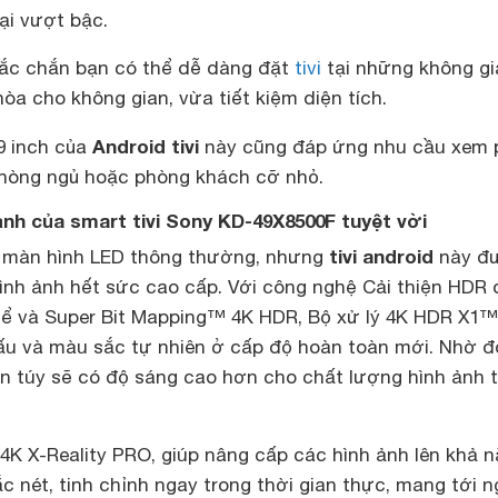
ại vượt bậc.
ắc chắn bạn có thể dễ dàng đặt
tivi
tại những không gi
hòa cho không gian, vừa tiết kiệm diện tích.
Android tivi
9 inch của
này cũng đáp ứng nhu cầu xem 
hòng ngủ hoặc phòng khách cỡ nhỏ.
ảnh của smart tivi Sony KD-49X8500F tuyệt vời
tivi android
 màn hình LED thông thường, nhưng
này đ
hình ảnh hết sức cao cấp. Với công nghệ Cải thiện HDR
thể và Super Bit Mapping™ 4K HDR, Bộ xử lý 4K HDR X1™
cấu và màu sắc tự nhiên ở cấp độ hoàn toàn mới. Nhờ đ
 túy sẽ có độ sáng cao hơn cho chất lượng hình ảnh 
lý 4K X-Reality PRO, giúp nâng cấp các hình ảnh lên khả 
sắc nét, tinh chỉnh ngay trong thời gian thực, mang tới 