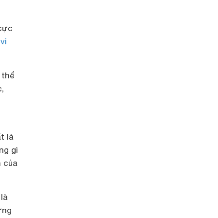
 cực
vi
 thể
,
t là
ng gì
n của
là
ưng