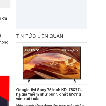
i đa
t
TIN TỨC LIÊN QUAN
thông
Google tivi Sony 75 inch KD-75X77L
hạ giá "mềm như bún", chất lượng
vẫn xuất sắc
Nếu khách hàng đang tìm mua một chiếc