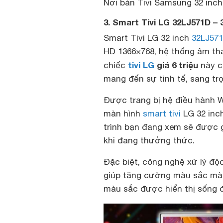
Nơi bán Tivi Samsung 32 inch
3. Smart Tivi LG 32LJ571D – 
Smart Tivi LG 32 inch
32LJ57
HD 1366×768, hệ thống âm th
tivi LG
giá 6 triệu
chiếc
này c
mang đến sự tinh tế, sang tr
Được trang bị hệ điều hành W
màn hình
smart tivi
LG 32 inc
trình bạn đang xem sẽ được g
khi đang thưởng thức.
Đặc biệt, công nghệ xử lý độc
giúp tăng cường màu sắc mà 
màu sắc được hiển thị sống 