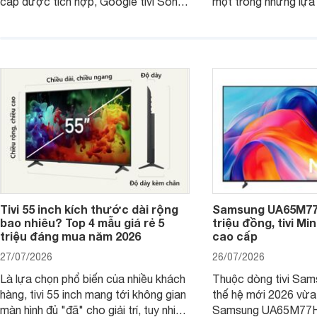
cấp được tích hợp, Google tivi Sony
một trong những lựa
4K 65 inch K-65S20M2 hiện còn đang
trong phân khúc nhờ
được nhiều cửa hàng điện máy giảm
cùng mức giá đang đ
giá sâu.
thống bán lẻ điều ch
hấp dẫn.
Tivi 55 inch kích thước dài rộng
Samsung UA65M77H
bao nhiêu? Top 4 mẫu giá rẻ 5
triệu đồng, tivi Mi
triệu đáng mua năm 2026
cao cấp
27/07/2026
26/07/2026
Là lựa chọn phổ biến của nhiều khách
Thuộc dòng tivi Sam
hàng, tivi 55 inch mang tới không gian
thế hệ mới 2026 vừa t
màn hình đủ "đã" cho giải trí, tuy nhiên
Samsung UA65M77HA 