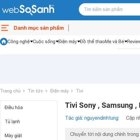
Danh mục sản phẩm
Công nghệ
Cuộc sống
Điện máy
Đồ thể thao
Mẹ và Bé
Revie
Trang chủ
Tin tức
Điện máy
Tivi
Tivi Sony , Samsung , 
Điều hòa
Tác giả: nguyendinhtung
Cập nh
Tủ lạnh
Chuyển tới nội dung chính trong 
Máy giặt