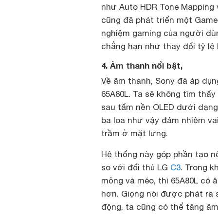
như Auto HDR Tone Mapping v
cũng đã phát triển một Game 
nghiệm gaming của người dùn
chẳng hạn như thay đổi tỷ lệ
4. Âm thanh nổi bật,
Về âm thanh, Sony đã áp dụng
65A80L. Ta sẽ không tìm thấy
sau tấm nền OLED dưới dạng 
ba loa như vậy đảm nhiệm vai 
trầm ở mặt lưng.
Hệ thống này góp phần tạo nên
so với đối thủ LG
C3
. Trong k
mỏng và méo, thì 65A80L có 
hơn. Giọng nói được phát ra 
động, ta cũng có thể tăng âm