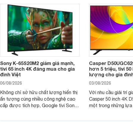
Sony K-65S20M2 giảm giá mạnh,
Casper D50UGC620 
tivi 65 inch 4K đáng mua cho gia
hơn 5 triệu, tivi 5
đình Việt
lượng cho gia đình
06/08/2026
03/08/2026
Không chỉ sở hữu chất lượng hiển thị
Với nhu cầu giải trí gi
ấn tượng cùng nhiều công nghệ cao
Casper 50 inch 4K 
cấp được tích hợp, Google tivi Sony
một trong những lựa
4K 65 inch K-65S20M2 hiện còn đang
trong phân khúc nhờ
được nhiều cửa hàng điện máy giảm
cùng mức giá đang đ
giá sâu.
thống bán lẻ điều ch
hấp dẫn.