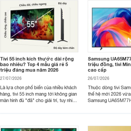
Tivi 55 inch kích thước dài rộng
Samsung UA65M77H
bao nhiêu? Top 4 mẫu giá rẻ 5
triệu đồng, tivi Mi
triệu đáng mua năm 2026
cao cấp
27/07/2026
26/07/2026
Là lựa chọn phổ biến của nhiều khách
Thuộc dòng tivi Sam
hàng, tivi 55 inch mang tới không gian
thế hệ mới 2026 vừa t
màn hình đủ "đã" cho giải trí, tuy nhiên
Samsung UA65M77HA 
việc lựa chọn cũng cần hợp với với
trang
không gian sử dụng. Vậy tivi 55 inch
kích thước dài rộng bao nhiêu cm và
dùng cho phòng bao nhiêu m2?