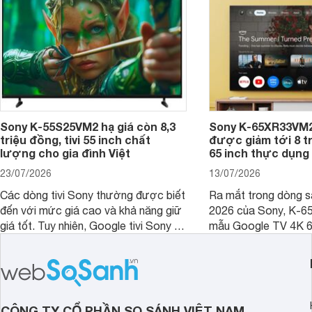
Sony K-55S25VM2 hạ giá còn 8,3
Sony K-65XR33VM2
triệu đồng, tivi 55 inch chất
được giảm tới 8 tr
lượng cho gia đình Việt
65 inch thực dụng
23/07/2026
13/07/2026
Các dòng tivi Sony thường được biết
Ra mắt trong dòng 
đến với mức giá cao và khả năng giữ
2026 của Sony, K-6
giá tốt. Tuy nhiên, Google tivi Sony 55
mẫu Google TV 4K 6
inch K-55S25VM2 lại là một trường
trang bị bộ xử lý XR
hợp đáng chú ý khi có mức giá dễ
tảng Google TV cùng
tiếp cận hơn dù mới ra mắt trong năm
nghệ hỗ trợ nâng cao
2025.
ảnh và âm thanh.
CÔNG TY CỔ PHẦN SO SÁNH VIỆT NAM