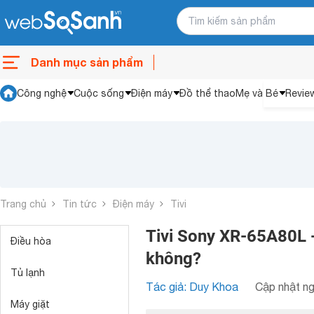
Danh mục sản phẩm
Công nghệ
Cuộc sống
Điện máy
Đồ thể thao
Mẹ và Bé
Revie
Trang chủ
Tin tức
Điện máy
Tivi
Tivi Sony XR-65A80L -
Điều hòa
không?
Tủ lạnh
Tác giả: Duy Khoa
Cập nhật ng
Máy giặt