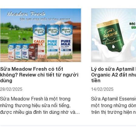
Sữa Meadow Fresh có tốt
Lý do sữa Aptamil
không? Review chi tiết từ người
Organic A2 đắt nh
dùng
tiền
28/02/2025
14/02/2025
Sữa Meadow Fresh là một trong
Sữa Aptamil Essensi
những thương hiệu sữa nổi tiếng,
một trong những dò
được nhiều gia đình tin dùng nhờ vào
trên thị trường hiện 
chất lượng dinh dưỡng và hương vị
phụ huynh khi tìm hi
thơm ngon. Vậy sữa Meadow Fresh
này thường thắc mắc
có tốt không? Thành phần dinh
Aptamil Essensis Org