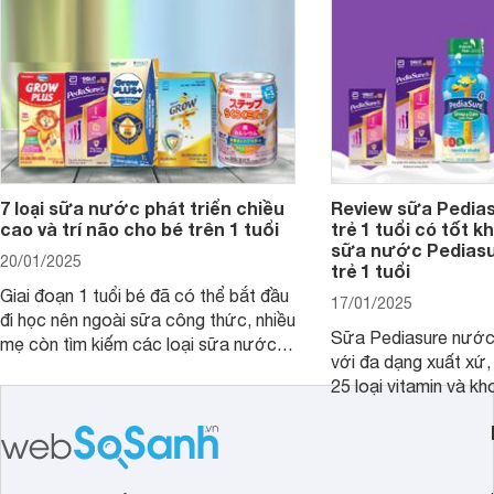
và giá bán của từng loại.
đây.
7 loại sữa nước phát triển chiều
Review sữa Pedia
cao và trí não cho bé trên 1 tuổi
trẻ 1 tuổi có tốt k
sữa nước Pedias
20/01/2025
trẻ 1 tuổi
Giai đoạn 1 tuổi bé đã có thể bắt đầu
17/01/2025
đi học nên ngoài sữa công thức, nhiều
Sữa Pediasure nước 
mẹ còn tìm kiếm các loại sữa nước
với đa dạng xuất xứ,
pha sẵn để bổ sung dưỡng chất cho
25 loại vitamin và k
trẻ. Dưới đây là 7 loại sữa nước phát
nhau rất tốt cho sự p
triển chiều cao và trí não cho bé trên
nhất là các bé biếng
1 tuổi tốt mà mẹ bỉm nên lựa chọn.
cân.