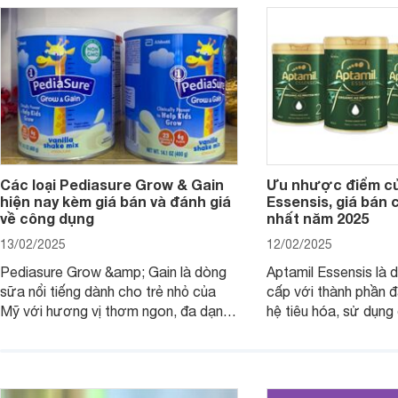
dưỡng có gì đặc biệt? Giá sữa
hơn so với các dòng
Meadow Fresh trên thị trường hiện
giải đáp câu hỏi này,
nay ra sao? Hãy cùng tìm hiểu ngay.
4 yếu tố sau.
Các loại Pediasure Grow & Gain
Ưu nhược điểm củ
hiện nay kèm giá bán và đánh giá
Essensis, giá bán 
về công dụng
nhất năm 2025
13/02/2025
12/02/2025
Pediasure Grow &amp; Gain là dòng
Aptamil Essensis là
sữa nổi tiếng dành cho trẻ nhỏ của
cấp với thành phần 
Mỹ với hương vị thơm ngon, đa dạng
hệ tiêu hóa, sử dụn
mùi vị giúp trẻ tăng cân và phát triển
có cơ địa nhạy cảm 
chiều cao khỏe mạnh. Bài viết sau sẽ
hóa. Vậy dòng sữa n
giới thiệu cho mẹ các loại sữa
biệt, ưu và nhược đi
Pediasure Grow &amp; Gain hiện nay
cùng Websosanh.vn t