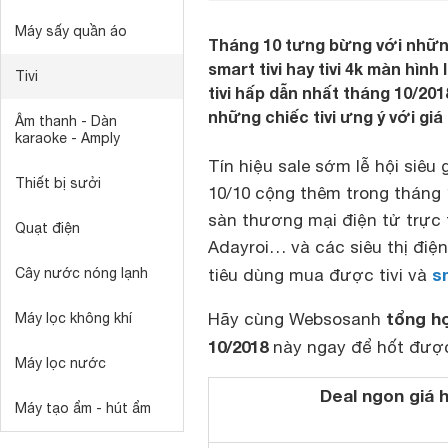
Máy sấy quần áo
Tháng 10 tưng bừng với những
smart tivi hay tivi 4k màn hì
Tivi
tivi hấp dẫn nhất tháng 10/20
những chiếc tivi ưng ý với giá
Âm thanh - Dàn
karaoke - Amply
Tín hiệu sale sớm lễ hội siêu
Thiết bị sưởi
10/10 cộng thêm trong tháng 
sàn thương mại điện tử trực
Quạt điện
Adayroi… và các siêu thị điệ
s
Cây nước nóng lạnh
tiêu dùng mua được tivi và
tổng h
Hãy cùng Websosanh
Máy lọc không khí
10/2018
này ngay để hốt được
Máy lọc nước
Deal ngon giá 
Máy tạo ẩm - hút ẩm