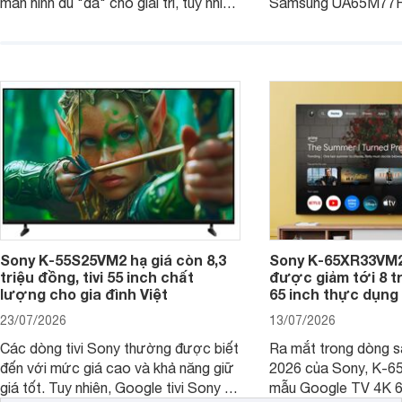
màn hình đủ "đã" cho giải trí, tuy nhiên
Samsung UA65M77HA 
việc lựa chọn cũng cần hợp với với
trang
không gian sử dụng. Vậy tivi 55 inch
kích thước dài rộng bao nhiêu cm và
dùng cho phòng bao nhiêu m2?
Sony K-55S25VM2 hạ giá còn 8,3
Sony K-65XR33VM2
triệu đồng, tivi 55 inch chất
được giảm tới 8 tr
lượng cho gia đình Việt
65 inch thực dụng
23/07/2026
13/07/2026
Các dòng tivi Sony thường được biết
Ra mắt trong dòng 
đến với mức giá cao và khả năng giữ
2026 của Sony, K-6
giá tốt. Tuy nhiên, Google tivi Sony 55
mẫu Google TV 4K 6