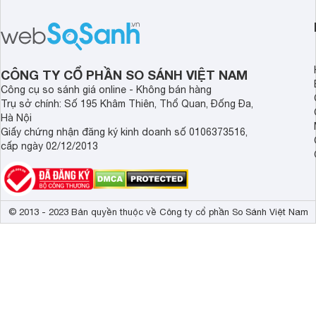
inch K-55S25VM2 lại là một trường
trang bị bộ xử lý XR
hợp đáng chú ý khi có mức giá dễ
tảng Google TV cùng
tiếp cận hơn dù mới ra mắt trong năm
nghệ hỗ trợ nâng cao
2025.
ảnh và âm thanh.
CÔNG TY CỔ PHẦN SO SÁNH VIỆT NAM
Công cụ so sánh giá online - Không bán hàng
Trụ sở chính: Số 195 Khâm Thiên, Thổ Quan, Đống Đa,
Hà Nội
Giấy chứng nhận đăng ký kinh doanh số 0106373516,
cấp ngày 02/12/2013
© 2013 - 2023 Bản quyền thuộc về Công ty cổ phần So Sánh Việt Nam