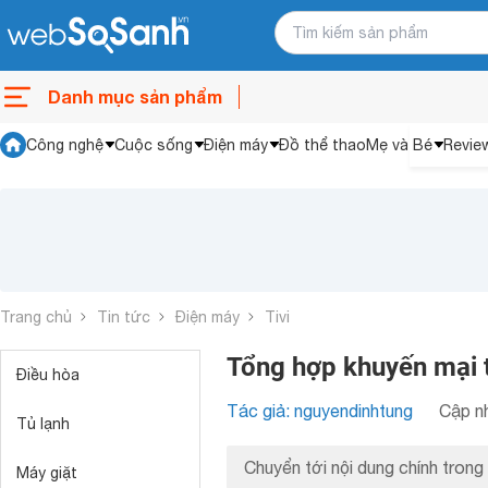
Danh mục sản phẩm
Công nghệ
Cuộc sống
Điện máy
Đồ thể thao
Mẹ và Bé
Revie
Trang chủ
Tin tức
Điện máy
Tivi
Tổng hợp khuyến mại t
Điều hòa
Tác giả: nguyendinhtung
Cập nh
Tủ lạnh
Chuyển tới nội dung chính trong 
Máy giặt