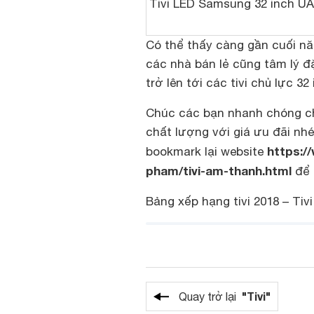
Tivi LED Samsung 32 inch U
Có thể thấy càng gần cuối n
các nhà bán lẻ cũng tâm lý đặ
trở lên tới các tivi chủ lực 32 
Chúc các bạn nhanh chóng chọ
chất lượng với giá ưu đãi nh
https:/
bookmark lại website
pham/tivi-am-thanh.html
để 
Bảng xếp hạng tivi 2018 – Ti
"Tivi"
Quay trở lại