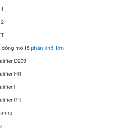
11
12
TT
o dòng mô tô
phân khối lớn
lifier D209
lifier HR
fier II
lifier RR
uring
e