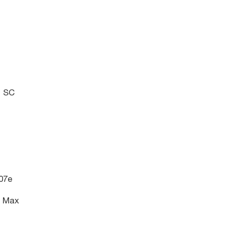
I
I SC
07e
2 Max