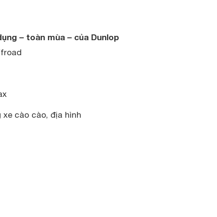
dụng – toàn mùa – của Dunlop
ffroad
ax
xe cào cào, địa hình