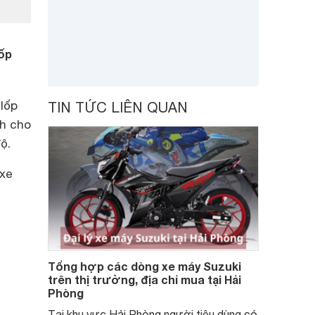
lốp
 lốp
TIN TỨC LIÊN QUAN
nh cho
ộ.
 xe
Tổng hợp các dòng xe máy Suzuki
trên thị trường, địa chỉ mua tại Hải
Phòng
Tại khu vực Hải Phòng người tiêu dùng có