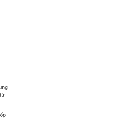
cung
từ
lốp
g