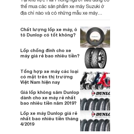
thể mua các sản phẩm xe máy Suzuki ở
địa chỉ nào và có những mẫu xe máy
Suzuki nào hiện đang kinh doanh trên thị
trường. Cùng chúng tôi tìm hiểu trong bài
Chất lượng lốp xe máy, ô
viết.
tô Dunlop có tốt không?
Lốp chống đinh cho xe
máy giá rẻ bao nhiêu tiền?
Tổng hợp xe máy các loại
có mặt trên thị trường
Việt Nam hiện nay
Giá lốp không săm Dunlop
dành cho xe máy rẻ nhất
bao nhiêu tiền năm 2019?
Lốp xe máy Dunlop giá rẻ
nhất bao nhiêu tiền tháng
4/2019