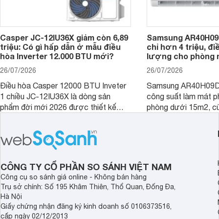
Casper JC-12IU36X giảm còn 6,89
Samsung AR40H09
triệu: Có gì hấp dẫn ở mẫu điều
chỉ hơn 4 triệu, đ
hòa Inverter 12.000 BTU mới?
lượng cho phòng 
26/07/2026
26/07/2026
Điều hòa Casper 12000 BTU Inveter
Samsung AR40H09D
1 chiều JC-12IU36X là dòng sản
công suất làm mát p
phẩm đời mới 2026 được thiết kế
phòng dưới 15m2, cù
cho phòng từ 15 - 20m2, không chỉ
lý là lựa chọn rất đ
sở hữu khả năng làm mát tốt mà còn
phòng ngủ, phòng khá
có giá bán rất hợp lý.
CÔNG TY CỔ PHẦN SO SÁNH VIỆT NAM
Công cụ so sánh giá online - Không bán hàng
Trụ sở chính: Số 195 Khâm Thiên, Thổ Quan, Đống Đa,
Hà Nội
Giấy chứng nhận đăng ký kinh doanh số 0106373516,
cấp ngày 02/12/2013