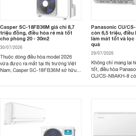
Casper SC-18FB36M giá chỉ 8,7
Panasonic CU/CS-
triệu đồng, điều hòa rẻ mà tốt
còn 6,5 triệu, điề
cho phòng 20 - 30m2
làm mát tốt và lọc 
quả
30/07/2026
29/07/2026
Thuộc dòng điều hòa model 2026
Không chỉ mang lại h
vừa được ra mắt tại thị trường Việt
tốt, điều hòa Panas
Nam, Casper SC-18FB36M sở hữu
CU/CS-N9AKH-8 còn
công suất làm mát 18.000 BTU, phù
với khả năng vận hàn
hợp với các phòng có diện tích từ 20
thụ điện hợp lý và đ
- 30 m2. Bên cạnh khả năng làm mát
trình sử dụng lâu dài.
hiệu quả, sản phẩm còn được trang bị
nhiều tính năng và công nghệ hiện đại.