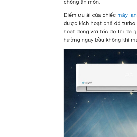
chống ăn mòn.
Điểm ưu ái của chiếc
máy lạn
được kích hoạt chế độ turbo 
hoạt động với tốc độ tối đa 
hưởng ngay bầu không khí má