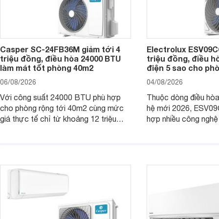
Casper SC-24FB36M giảm tới 4
Electrolux ESV09C6
triệu đồng, điều hòa 24000 BTU
triệu đồng, điều h
làm mát tốt phòng 40m2
điện 5 sao cho ph
06/08/2026
04/08/2026
Với công suất 24000 BTU phù hợp
Thuộc dòng điều hòa 
cho phòng rộng tới 40m2 cùng mức
hệ mới 2026, ESV09
giá thực tế chỉ từ khoảng 12 triệu
hợp nhiều công nghệ 
đồng, Casper SC-24FB36M đang là
nâng cao hiệu quả là
một trong những mẫu điều hòa phổ
điện và vận hành êm 
thông thu hút nhiều sự quan tâm của
thiết bị đang được nh
người tiêu dùng Việt.
giá bán rất dễ chịu.