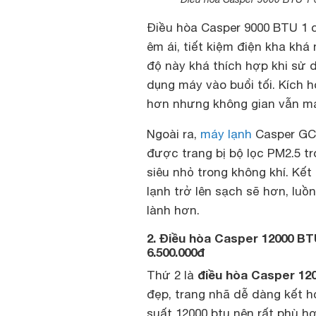
Điều hòa Casper 9000 BTU 1 c
êm ái, tiết kiệm điện kha kh
độ này khá thích hợp khi sử 
dụng máy vào buổi tối. Kích h
hơn nhưng không gian vẫn má
Ngoài ra,
máy lạnh
Casper GC-
được trang bị bộ lọc PM2.5 tr
siêu nhỏ trong không khí. Kế
lạnh trở lên sạch sẽ hơn, luồ
lành hơn.
2. Điều hòa Casper 12000 BT
6.500.000đ
điều hòa Casper 120
Thứ 2 là
đẹp, trang nhã dễ dàng kết hợ
suất 12000 btu nên rất phù h