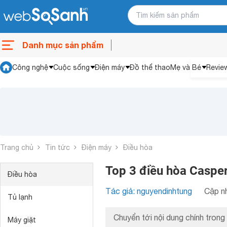
Danh mục sản phẩm
Công nghệ
Cuộc sống
Điện máy
Đồ thể thao
Mẹ và Bé
Revie
Trang chủ
Tin tức
Điện máy
Điều hòa
Top 3 điều hòa Caspe
Điều hòa
Tác giả: nguyendinhtung
Cập nh
Tủ lạnh
Chuyển tới nội dung chính trong 
Máy giặt