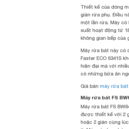
Thiết kế của dòng mo
giàn rửa phụ. Điều n
một lần rửa. Máy có
suất hoạt động từ 18
không gian bếp của g
Máy rửa bát này có 
Faster ECO 6341S khô
hiện đại mà với nhiề
có những bữa ăn ngo
Giá bán
máy rửa bát
Máy rửa bát FS BW
Máy rửa bát FS BW64
được thiết kế với 2 
hoặc 2 giàn cùng lúc