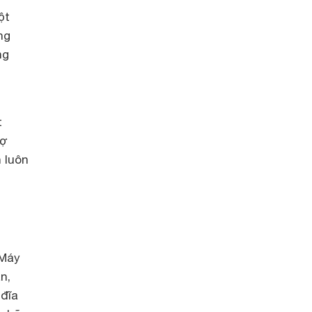
ột
ng
ng
t
rợ
h luôn
 Máy
n,
 đĩa