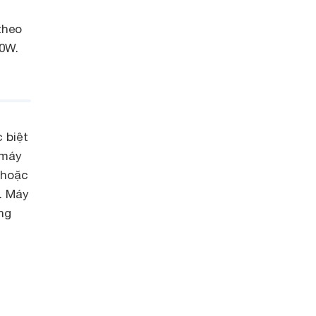
theo
00W.
 biệt
 máy
 hoặc
t. Máy
ng