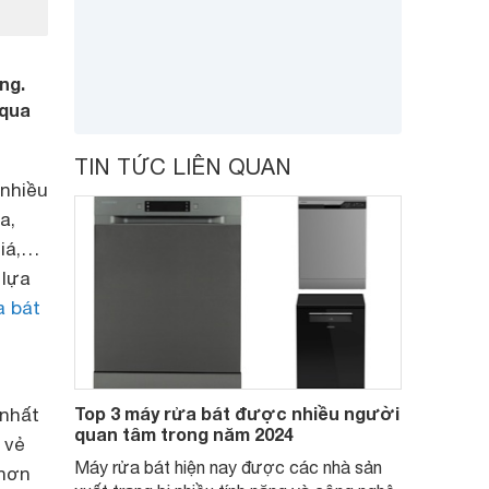
ng.
 qua
TIN TỨC LIÊN QUAN
 nhiều
a,
giá,…
 lựa
a bát
Top 3 máy rửa bát được nhiều người
 nhất
quan tâm trong năm 2024
 vẻ
Máy rửa bát hiện nay được các nhà sản
 hơn