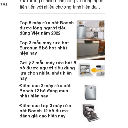
xuất trang bị nhiều tính năng và công nghệ
ứng
tiên tiến với nhiều chương trình hiện đại
giúp mang tới sự tiện ích và tối ưu điện
năng cho người dùng. Cùng Websosanh.vn
Top 5 máy rửa bát Bosch
tìm hiểu top 3 máy rửa bát hiện đang
được lòng người tiêu
được đông đảo người dùng quan tâm nhé.
dùng Việt năm 2022
Top 3 mẫu máy rửa bát
Eurosun 8 bộ hot nhất
hiện nay
Gợi ý 3 mẫu máy rửa bát 8
bộ được người tiêu dùng
lựa chọn nhiều nhất hiện
nay
Điểm qua 3 máy rửa bát
Bosch 12 bộ đáng mua
nhất hiện nay
Điểm qua top 3 máy rửa
bát Bosch 12 bộ được
đánh giá cao hiện nay