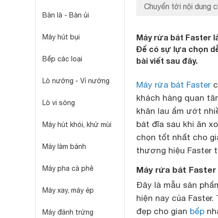
Chuyển tới nội dung c
Bàn là - Bàn ủi
Máy rửa bát Faster là
Máy hút bụi
Để có sự lựa chọn dễ
Bếp các loại
bài viết sau đây.
Lò nướng - Vỉ nướng
Máy rửa bát Faster
c
khách hàng quan tâm 
Lò vi sóng
khăn lau ẩm ướt nhi
bát đĩa sau khi ăn x
Máy hút khói, khử mùi
chọn tốt nhất cho g
Máy làm bánh
thương hiệu Faster t
Máy pha cà phê
Máy rửa bát Faster
Đây là mẫu sản phẩm
Máy xay, máy ép
hiện nay của Faster.
đẹp cho gian
bếp
nhà
Máy đánh trứng