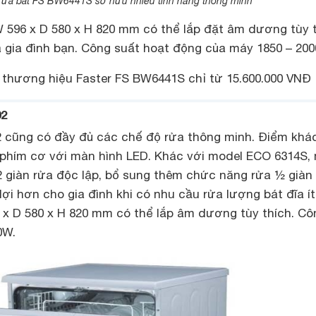
rửa bát FS BW6441S sở hữu nhiều tính năng thông minh
 596 x D 580 x H 820 mm có thể lắp đặt âm dương tùy 
 gia đình bạn. Công suất hoạt động của máy 1850 – 20
thương hiệu Faster FS BW6441S chỉ từ 15.600.000 VNĐ
02
 cũng có đầy đủ các chế độ rửa thông minh. Điểm khác
 phím cơ với màn hình LED. Khác với model ECO 6314S,
2 giàn rửa độc lập, bổ sung thêm chức năng rửa ½ giàn
 lợi hơn cho gia đình khi có nhu cầu rửa lượng bát đĩa í
 x D 580 x H 820 mm có thể lắp âm dương tùy thích. Cô
0W.