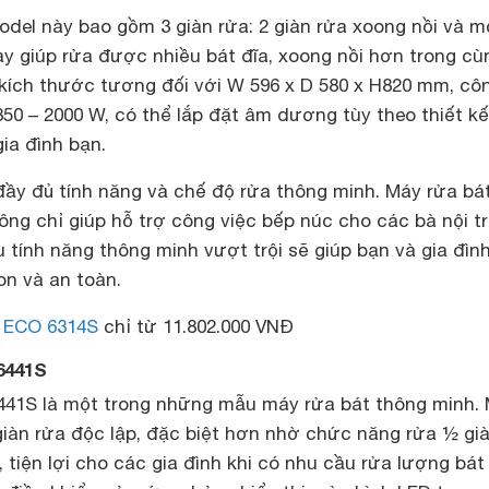
del này bao gồm 3 giàn rửa: 2 giàn rửa xoong nồi và m
ày giúp rửa được nhiều bát đĩa, xoong nồi hơn trong cù
 kích thước tương đối với W 596 x D 580 x H820 mm, cô
50 – 2000 W, có thể lắp đặt âm dương tùy theo thiết kế
ia đình bạn.
đầy đủ tính năng và chế độ rửa thông minh. Máy rửa bá
ng chỉ giúp hỗ trợ công việc bếp núc cho các bà nội t
u tính năng thông minh vượt trội sẽ giúp bạn và gia đìn
n và an toàn.
 ECO 6314S
chỉ từ 11.802.000 VNĐ
6441S
41S là một trong những mẫu máy rửa bát thông minh.
giàn rửa độc lập, đặc biệt hơn nhờ chức năng rửa ½ già
, tiện lợi cho các gia đình khi có nhu cầu rửa lượng bát