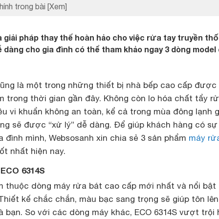
hính trong bài
[Xem]
 giải pháp thay thế hoàn hảo cho việc rửa tay truyền thố
 dàng cho gia đình có thể tham khảo ngay 3 dòng model
ũng là một trong những thiết bị nhà bếp cao cấp được
trong thời gian gần đây. Không còn lo hóa chất tẩy rử
ều vi khuẩn không an toàn, kể cả trong mùa đông lạnh 
ong sẽ được “xử lý” dễ dàng. Để giúp khách hàng có sự
ia đình mình, Websosanh xin chia sẻ 3 sản phẩm
máy rử
ốt nhất hiện nay.
 ECO 6314S
 thuộc dòng máy rửa bát cao cấp mới nhất và nổi bật
 Thiết kế chắc chắn, màu bạc sang trọng sẽ giúp tôn lên
 bạn. So với các dòng máy khác, ECO 6314S vượt trội