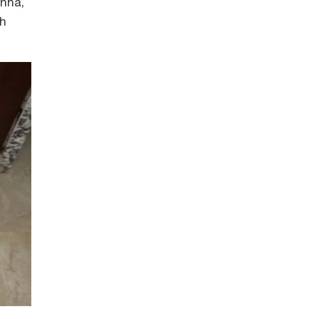
 nhã,
nh