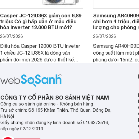
Casper JC-12IU36X giảm còn 6,89
Samsung AR40H09
triệu: Có gì hấp dẫn ở mẫu điều
chỉ hơn 4 triệu, đ
hòa Inverter 12.000 BTU mới?
lượng cho phòng 
26/07/2026
26/07/2026
Điều hòa Casper 12000 BTU Inveter
Samsung AR40H09D
1 chiều JC-12IU36X là dòng sản
công suất làm mát p
phẩm đời mới 2026 được thiết kế
phòng dưới 15m2, cù
cho phòng từ 15 - 20m2, không chỉ
lý là lựa chọn rất đ
sở hữu khả năng làm mát tốt mà còn
phòng ngủ, phòng khá
có giá bán rất hợp lý.
CÔNG TY CỔ PHẦN SO SÁNH VIỆT NAM
Công cụ so sánh giá online - Không bán hàng
Trụ sở chính: Số 195 Khâm Thiên, Thổ Quan, Đống Đa,
Hà Nội
Giấy chứng nhận đăng ký kinh doanh số 0106373516,
cấp ngày 02/12/2013