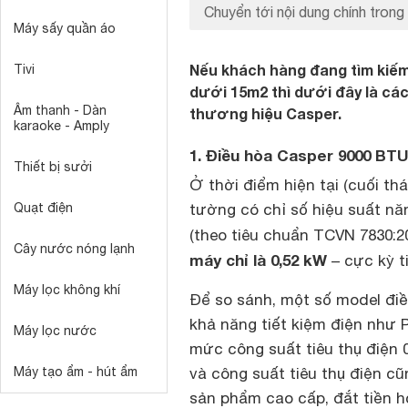
Chuyển tới nội dung chính trong 
Máy sấy quần áo
Nếu khách hàng đang tìm kiếm
Tivi
dưới 15m2 thì dưới đây là cá
Âm thanh - Dàn
thương hiệu Casper.
karaoke - Amply
1. Điều hòa Casper 9000 BT
Thiết bị sưởi
Ở thời điểm hiện tại (cuối th
Quạt điện
tường có chỉ số hiệu suất năn
(theo tiêu chuẩn TCVN 7830:2
Cây nước nóng lạnh
máy chỉ là 0,52 kW
– cực kỳ t
Máy lọc không khí
Để so sánh, một số model đi
khả năng tiết kiệm điện như
Máy lọc nước
mức công suất tiêu thụ điện 
Máy tạo ẩm - hút ẩm
và công suất tiêu thụ điện cũ
sản phẩm cao cấp, đắt tiền h