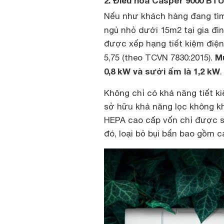
2. Điều hòa Casper 9000 BTU 
Nếu như khách hàng đang tìm
ngủ nhỏ dưới 15m2 tại gia đì
được xếp hạng tiết kiệm điện
Mứ
5,75 (theo TCVN 7830:2015).
0,8 kW và sưởi ấm là 1,2 kW
.
Không chỉ có khả năng tiết k
sở hữu khả năng lọc không kh
HEPA cao cấp vốn chỉ được s
đó, loại bỏ bụi bẩn bao gồm c