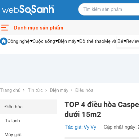
Danh mục sản phẩm
Công nghệ
Cuộc sống
Điện máy
Đồ thể thao
Mẹ và Bé
Revie
Trang chủ
Tin tức
Điện máy
Điều hòa
TOP 4 điều hòa Casper
Điều hòa
dưới 15m2
Tủ lạnh
Tác giả: Vy Vy
Cập nhật ngày: 
Máy giặt