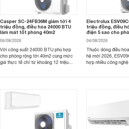
Casper SC-24FB36M giảm tới 4
Electrolux ESV09C6
triệu đồng, điều hòa 24000 BTU
triệu đồng, điều h
làm mát tốt phòng 40m2
điện 5 sao cho ph
06/08/2026
04/08/2026
Với công suất 24000 BTU phù hợp
Thuộc dòng điều hòa 
cho phòng rộng tới 40m2 cùng mức
hệ mới 2026, ESV09
giá thực tế chỉ từ khoảng 12 triệu
hợp nhiều công nghệ 
đồng, Casper SC-24FB36M đang là
nâng cao hiệu quả là
một trong những mẫu điều hòa phổ
điện và vận hành êm 
thông thu hút nhiều sự quan tâm của
thiết bị đang được nh
người tiêu dùng Việt.
giá bán rất dễ chịu.