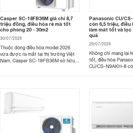
Casper SC-18FB36M giá chỉ 8,7
Panasonic CU/CS-
triệu đồng, điều hòa rẻ mà tốt
còn 6,5 triệu, điề
cho phòng 20 - 30m2
làm mát tốt và lọc 
quả
30/07/2026
29/07/2026
Thuộc dòng điều hòa model 2026
Không chỉ mang lại h
vừa được ra mắt tại thị trường Việt
tốt, điều hòa Panas
Nam, Casper SC-18FB36M sở hữu
CU/CS-N9AKH-8 còn
công suất làm mát 18.000 BTU, phù
với khả năng vận hàn
hợp với các phòng có diện tích từ 20
thụ điện hợp lý và đ
- 30 m2. Bên cạnh khả năng làm mát
trình sử dụng lâu dài.
hiệu quả, sản phẩm còn được trang bị
nhiều tính năng và công nghệ hiện đại.