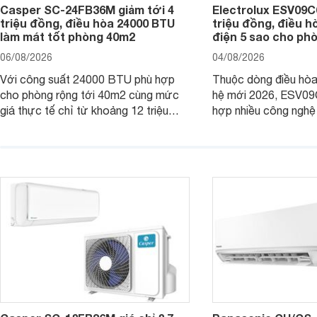
Casper SC-24FB36M giảm tới 4
Electrolux ESV09C6
triệu đồng, điều hòa 24000 BTU
triệu đồng, điều h
làm mát tốt phòng 40m2
điện 5 sao cho ph
06/08/2026
04/08/2026
Với công suất 24000 BTU phù hợp
Thuộc dòng điều hòa 
cho phòng rộng tới 40m2 cùng mức
hệ mới 2026, ESV09
giá thực tế chỉ từ khoảng 12 triệu
hợp nhiều công nghệ 
đồng, Casper SC-24FB36M đang là
nâng cao hiệu quả là
một trong những mẫu điều hòa phổ
điện và vận hành êm 
thông thu hút nhiều sự quan tâm của
thiết bị đang được nh
người tiêu dùng Việt.
giá bán rất dễ chịu.