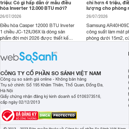
triệu: Có gì hấp dẫn ở mẫu điều
chỉ hơn 4 triệu, đ
hòa Inverter 12.000 BTU mới?
lượng cho phòng 
26/07/2026
26/07/2026
Điều hòa Casper 12000 BTU Inveter
Samsung AR40H09D
1 chiều JC-12IU36X là dòng sản
công suất làm mát p
phẩm đời mới 2026 được thiết kế
phòng dưới 15m2, cù
cho phòng từ 15 - 20m2, không chỉ
lý là lựa chọn rất đ
sở hữu khả năng làm mát tốt mà còn
phòng ngủ, phòng khá
có giá bán rất hợp lý.
CÔNG TY CỔ PHẦN SO SÁNH VIỆT NAM
Công cụ so sánh giá online - Không bán hàng
Trụ sở chính: Số 195 Khâm Thiên, Thổ Quan, Đống Đa,
Hà Nội
Giấy chứng nhận đăng ký kinh doanh số 0106373516,
cấp ngày 02/12/2013
© 2013 - 2023 Bản quyền thuộc về Công ty cổ phần So Sánh Việt Nam