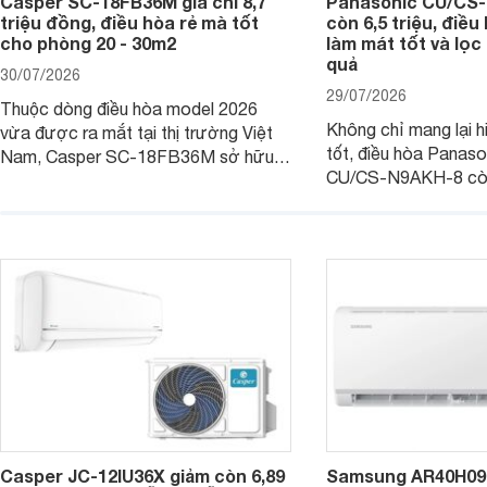
Casper SC-18FB36M giá chỉ 8,7
Panasonic CU/CS-
triệu đồng, điều hòa rẻ mà tốt
còn 6,5 triệu, điề
cho phòng 20 - 30m2
làm mát tốt và lọc 
quả
30/07/2026
29/07/2026
Thuộc dòng điều hòa model 2026
Không chỉ mang lại h
vừa được ra mắt tại thị trường Việt
tốt, điều hòa Panas
Nam, Casper SC-18FB36M sở hữu
CU/CS-N9AKH-8 còn
công suất làm mát 18.000 BTU, phù
với khả năng vận hàn
hợp với các phòng có diện tích từ 20
thụ điện hợp lý và đ
- 30 m2. Bên cạnh khả năng làm mát
trình sử dụng lâu dài.
hiệu quả, sản phẩm còn được trang bị
nhiều tính năng và công nghệ hiện đại.
Casper JC-12IU36X giảm còn 6,89
Samsung AR40H09