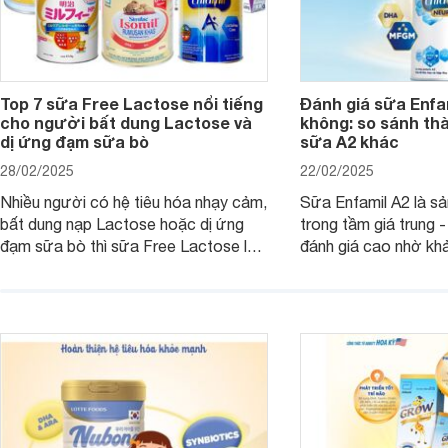
Top 7 sữa Free Lactose nổi tiếng
Đánh giá sữa Enfam
cho người bất dung Lactose và
không: so sánh th
dị ứng đạm sữa bò
sữa A2 khác
28/02/2025
22/02/2025
Nhiều người có hệ tiêu hóa nhạy cảm,
Sữa Enfamil A2 là s
bất dung nạp Lactose hoặc dị ứng
trong tầm giá trung 
đạm sữa bò thì sữa Free Lactose là
đánh giá cao nhờ khả
sản phẩm dinh dưỡng đáng để sử
hóa, phát triển trí n
dụng. Dưới đây là danh sách các loại
miễn dịch. Đây là lựa
sữa Free Lactose cho trẻ sơ sinh và
cho cha mẹ muốn đầu
người lớn, giúp giải quyết tình trạng rối
dưỡng toàn diện cho
loạn tiêu hóa, hấp thu dễ dàng hơn.