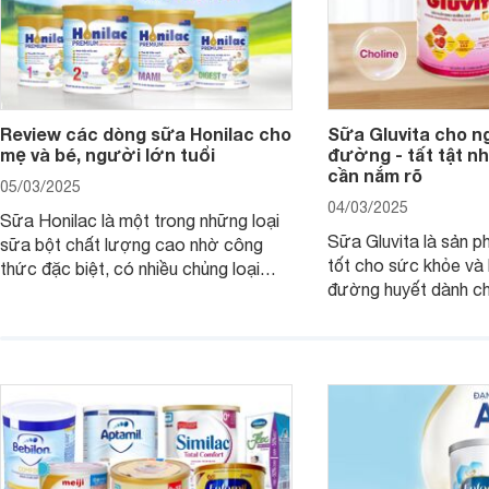
Review các dòng sữa Honilac cho
Sữa Gluvita cho n
mẹ và bé, người lớn tuổi
đường - tất tật n
cần nắm rõ
05/03/2025
04/03/2025
Sữa Honilac là một trong những loại
Sữa Gluvita là sản 
sữa bột chất lượng cao nhờ công
tốt cho sức khỏe và 
thức đặc biệt, có nhiều chủng loại
đường huyết dành ch
dùng được cho cả trẻ em, mẹ bầu và
đường với công thứ
người lớn tuổi. Vậy sản phẩm này có
nguyên liệu sạch. Vậ
công dụng như thế nào, cùng tìm hiểu
có tốt không, có nh
ngay trong bài viết sau.
thể gì, hãy cùng Web
hiểu ngay trong bài v