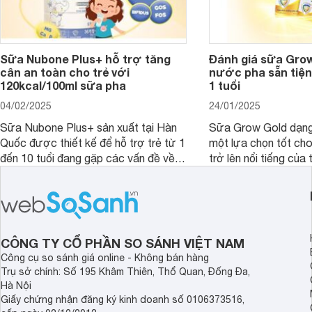
Sữa Nubone Plus+ hỗ trợ tăng
Đánh giá sữa Gro
cân an toàn cho trẻ với
nước pha sẵn tiện
120kcal/100ml sữa pha
1 tuổi
04/02/2025
24/01/2025
Sữa Nubone Plus+ sản xuất tại Hàn
Sữa Grow Gold dạng
Quốc được thiết kế để hỗ trợ trẻ từ 1
một lựa chọn tốt cho
đến 10 tuổi đang gặp các vấn đề về
trở lên nổi tiếng của
biếng ăn, chậm tăng cân hoặc suy
Abbott Hoa Kì được 
dinh dưỡng. Sản phẩm đến từ thương
Malaysia. Với thành
hiệu Lotte đứng số 1 Hàn Quốc, với
đầy đủ và hương vị d
mức giá thành ổn phù hợp với người
phẩm này không chỉ g
dùng Việt.
thể chất mà còn hỗ tr
CÔNG TY CỔ PHẦN SO SÁNH VIỆT NAM
giác.
Công cụ so sánh giá online - Không bán hàng
Trụ sở chính: Số 195 Khâm Thiên, Thổ Quan, Đống Đa,
Hà Nội
Giấy chứng nhận đăng ký kinh doanh số 0106373516,