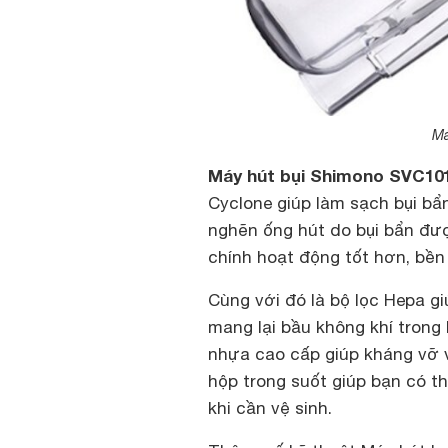
Má
Máy hút bụi Shimono SVC10
Cyclone giúp làm sạch bụi bẩ
nghẽn ống hút do bụi bẩn được
chính hoạt động tốt hơn, bền
Cùng với đó là bộ lọc Hepa giú
mang lại bầu không khí trong
nhựa cao cấp giúp kháng vỡ v
hộp trong suốt giúp bạn có t
khi cần vệ sinh.