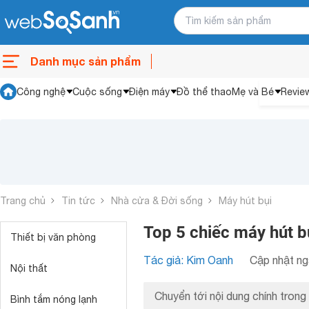
Danh mục sản phẩm
Công nghệ
Cuộc sống
Điện máy
Đồ thể thao
Mẹ và Bé
Revie
Trang chủ
Tin tức
Nhà cửa & Đời sống
Máy hút bụi
Top 5 chiếc máy hút b
Thiết bị văn phòng
Tác giả: Kim Oanh
Cập nhật ng
Nội thất
Chuyển tới nội dung chính trong 
Bình tắm nóng lạnh