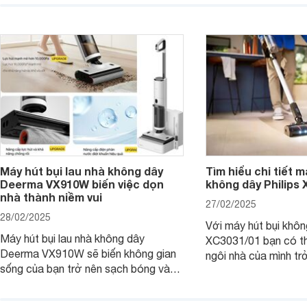
sạch sẽ và thoáng đãng. Cùng
thiết kế thông minh 
Websosanh.vn đi tìm hiểu những tính
tiến, chiếc máy này s
năng nổi bật của sản phẩm này nhé.
ngóc ngách, trả lại 
gian sống sạch sẽ và
Máy hút bụi lau nhà không dây
Tìm hiểu chi tiết m
Deerma VX910W biến việc dọn
không dây Philips
nhà thành niềm vui
27/02/2025
28/02/2025
Với máy hút bụi khôn
Máy hút bụi lau nhà không dây
XC3031/01 bạn có th
Deerma VX910W sẽ biến không gian
ngôi nhà của mình tr
sống của bạn trở nên sạch bóng và
chỉ trong tích tắc, 
thơm tho chỉ trong tích tắc. Hãy cùng
tốn quá nhiều công 
Websosanh.vn khám phá những điều
Websosanh.vn đi tìm h