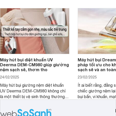
kỳ diệu mà máy hút bụi Deerma
phẩm này nhé.
VX910W mang lại!
Máy hút bụi diệt khuẩn UV
Máy hút bụi Dream
Deerma DEM-CM980 giúp giường
pháp tối ưu cho k
nệm sạch sẽ, thơm tho
sạch sẽ và an toàn
24/02/2025
23/02/2025
Máy hút bụi giường nệm diệt khuẩn
Ít ai biết rằng, đằng
UV Deerma DEM-CM980 không chỉ
chiếc giường nệm lại
là một thiết bị vệ sinh thông thường,
bụi bẩn, vi khuẩn, mạ
mà còn là một trợ thủ đắc lực với
nhân gây dị ứng. Hiể
thiết kế thông minh, tối ưu hóa trải
Dreame đã cho ra m
nghiệm người dùng. Cùng
bụi giường nệm D20 