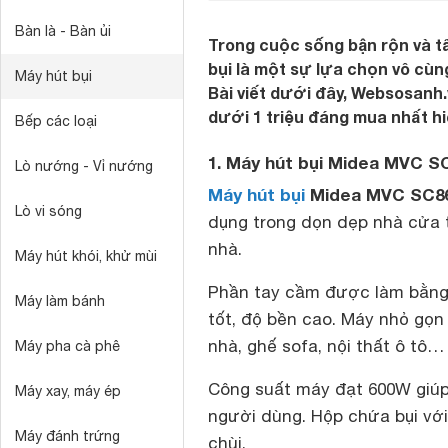
Bàn là - Bàn ủi
Trong cuộc sống bận rộn và t
bụi là một sự lựa chọn vô cùn
Máy hút bụi
Bài viết dưới đây, Websosanh.
dưới 1 triệu đáng mua nhất hi
Bếp các loại
1. Máy hút bụi Midea MVC S
Lò nướng - Vỉ nướng
Máy hút bụi
Midea MVC SC8
Lò vi sóng
dụng trong dọn dẹp nhà cửa t
nhà.
Máy hút khói, khử mùi
Phần tay cầm được làm bằng 
Máy làm bánh
tốt, độ bền cao. Máy nhỏ gọn 
nhà, ghế sofa, nội thất ô tô…
Máy pha cà phê
Công suất máy đạt 600W giúp h
Máy xay, máy ép
người dùng. Hộp chứa bụi với 
Máy đánh trứng
chùi.