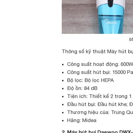
M
Thông số kỹ thuật Máy hút b
Công suất hoạt động: 600
Công suất hút bụi: 15000 P
Bộ lọc: Bộ lọc HEPA
Độ ồn: 84 dB
Tiện ích: Thiết kế 2 trong 1
Đầu hút bụi: Đầu hút khe; 
Thương hiệu của: Trung Q
Hãng: Midea
2. Máy hút bụi Daewoo DWX