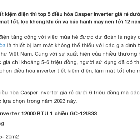
t kiệm điện thì top 5 điều hòa Casper inverter giá rẻ dư
mát tốt, lọc không khí ổn và bảo hành máy nén tới 12 nă
điện tăng cộng với việc mùa hè được dự đoán là ngày 
hòa
là thiết bị làm mát không thể thiếu với các gia đình t
như Việt Nam. Cùng với sự xuất hiện của nhiều thương 
c giá chỉ khoảng 5-6 triệu đồng, người sử dụng đã có t
chọn điều hòa inverter tiết kiệm điện, làm mát tốt cho
điều hòa Casper inverter giá rẻ dưới 6 triệu đồng mà các
c lựa chọn trong năm 2023 này.
Inverter 12000 BTU 1 chiều GC-12IS33
ng
5- 20m2