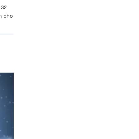
L32
ện cho