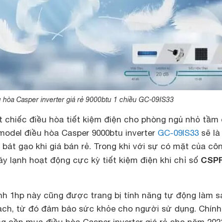
 hòa Casper inverter giá rẻ 9000btu 1 chiều GC-09IS33
 chiếc điều hòa tiết kiệm điện cho phòng ngủ nhỏ tầm
model điều hòa Casper 9000btu inverter
GC-09IS33
sẽ là
bát gạo khi giá bán rẻ. Trong khi với sự có mặt của cô
CSPF
áy lạnh hoạt động cực kỳ tiết kiệm điện khi chỉ số
nh 1hp này cũng được trang bị tính năng tự động làm 
sạch, từ đó đảm bảo sức khỏe cho người sử dụng. Chính
g cần mua điều hòa Casper inverter giá rẻ cho năm 2023