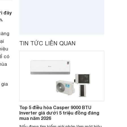
ới đây
m.
càng
ại
TIN TỨC LIÊN QUAN
hiệu
hể có
 mùa
 gia
Top 5 điều hòa Casper 9000 BTU
Inverter giá dưới 5 triệu đồng đáng
mua năm 2026
Nếu đang tìm kiếm giải pháp làm mát hiệu