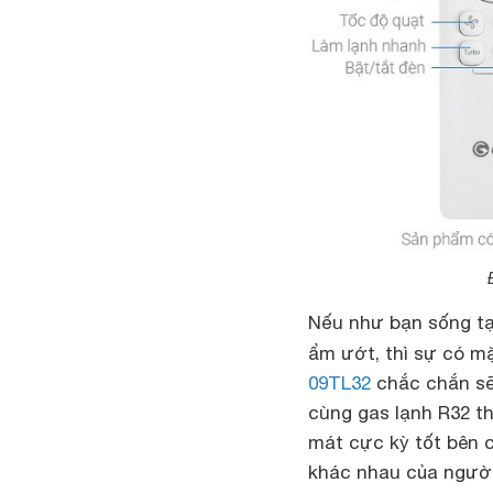
Nếu như bạn sống tạ
ẩm ướt, thì sự có m
09TL32
chắc chắn sẽ 
cùng gas lạnh R32 t
mát cực kỳ tốt bên 
khác nhau của người