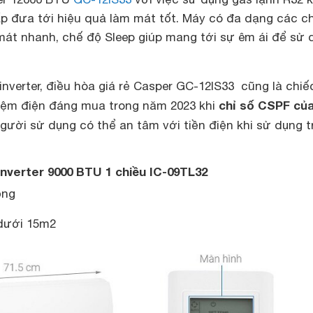
p đưa tới hiệu quả làm mát tốt. Máy có đa dạng các c
mát nhanh, chế độ Sleep giúp mang tới sự êm ái để sử 
nverter, điều hòa giá rẻ Casper GC-12IS33 cũng là chiế
chỉ số CSPF củ
 kiệm điện đáng mua trong năm 2023 khi
người sử dụng có thể an tâm với tiền điện khi sử dụng t
Inverter 9000 BTU 1 chiều IC-09TL32
ồng
 dưới 15m2