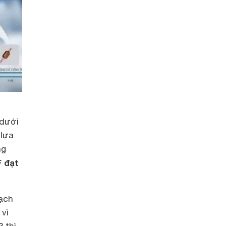
 dưới
 lựa
ng
 đạt
sạch
 vì
 thì