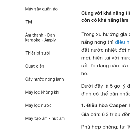
Máy sấy quần áo
Cùng với khả năng tiế
còn có khả năng làm 
Tivi
Trong xu hướng giá 
Âm thanh - Dàn
karaoke - Amply
nắng nóng thì
điều 
đất nước nhiệt đới 
Thiết bị sưởi
mới, hiện tại với mứ
rất đa dạng các lựa 
Quạt điện
hè.
Cây nước nóng lạnh
Dưới đây là 5 gợi ý 
Máy lọc không khí
đình có thể cân nhắ
1. Điều hòa Casper 
Máy lọc nước
Giá bán: 6,3 triệu đồ
Máy tạo ẩm - hút ẩm
Phù hợp phòng: từ 1