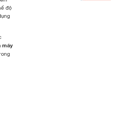
hế độ
dụng
c
a máy
rong