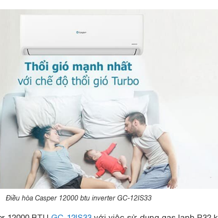
Điều hòa Casper 12000 btu inverter GC-12IS33
er 12000 BTU
GC-12IS33
với việc sử dụng gas lạnh R32 