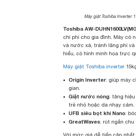
Máy giặt Toshiba Inverter
Toshiba AW-DUHN1600LV(MG
chi phí cho gia đình. Máy có
và nước xả, tránh lãng phí v
hiểu, có hình minh họa trực 
Máy giặt Toshiba inverter
15kg
Origin Inverter
: giúp máy c
gian.
Giặt nước nóng
: tăng hiệ
trẻ nhỏ hoặc da nhạy cảm.
UFB siêu bọt khí Nano
: bó
GreatWaves
: rút ngắn chu
Với mức giá dễ tiếp cận nhấ