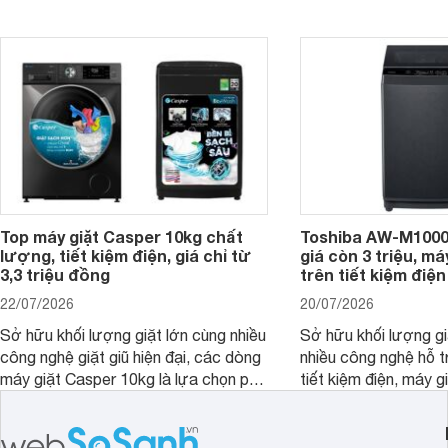
mức giá ngày càng dễ tiếp cận. Dưới
ngày mưa kéo dài h
đây là 4 mẫu máy giặt Electrolux 10kg
đặc trưng tại nước t
nổi bật trong tầm giá 5–6 triệu đồng.
Top máy giặt Casper 10kg chất
Toshiba AW-M1000
lượng, tiết kiệm điện, giá chỉ từ
giá còn 3 triệu, má
3,3 triệu đồng
trên tiết kiệm điện
22/07/2026
20/07/2026
Sở hữu khối lượng giặt lớn cùng nhiều
Sở hữu khối lượng gi
công nghệ giặt giũ hiện đại, các dòng
nhiều công nghệ hỗ t
máy giặt Casper 10kg là lựa chọn phù
tiết kiệm điện, máy 
hợp cho những gia đình đông thành
M1000FV(MK) là lựa
viên.
nhắc cho các gia đình
bán hiện đã giảm đán