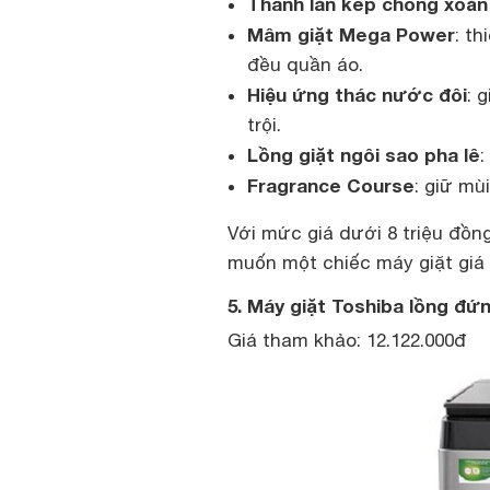
Thanh lăn kép chống xoắn 
Mâm giặt Mega Power
: t
đều quần áo.
Hiệu ứng thác nước đôi
: 
trội.
Lồng giặt ngôi sao pha lê
:
Fragrance Course
: giữ mù
Với mức giá dưới 8 triệu đồn
muốn một chiếc máy giặt giá t
5. Máy giặt Toshiba lồng đ
Giá tham khảo: 12.122.000đ