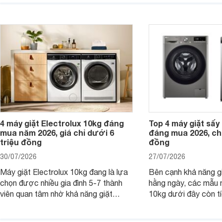
thành lựa chọn phù hợp cho các gia
sạch hiệu quả, giảm 
đình Việt đang tìm kiếm một mẫu máy
vệ quần áo tốt hơn s
giặt cửa trên 9kg.
giặt.
4 máy giặt Electrolux 10kg đáng
Top 4 máy giặt sấy 
mua năm 2026, giá chỉ dưới 6
đáng mua 2026, chỉ
triệu đồng
đồng
30/07/2026
27/07/2026
Máy giặt Electrolux 10kg đang là lựa
Bên cạnh khả năng g
chọn được nhiều gia đình 5-7 thành
hằng ngày, các mẫu 
viên quan tâm nhờ khả năng giặt
10kg dưới đây còn t
được lượng quần áo lớn, tích hợp
năng sấy khô tiện lợi,
nhiều công nghệ chăm sóc vải và
pháp hữu ích cho gia