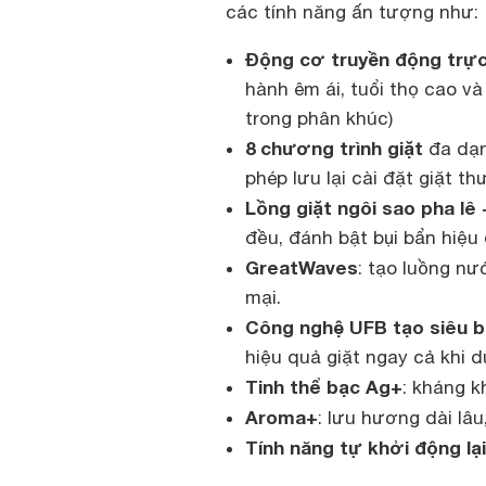
các tính năng ấn tượng như:
Động cơ truyền động trực 
hành êm ái, tuổi thọ cao và
trong phân khúc)
8 chương trình giặt
đa dạn
phép lưu lại cài đặt giặt th
Lồng giặt ngôi sao pha lê
đều, đánh bật bụi bẩn hiệu
GreatWaves
: tạo luồng n
mại.
Công nghệ UFB tạo siêu b
hiệu quả giặt ngay cả khi d
Tinh thể bạc Ag+
: kháng k
Aroma+
: lưu hương dài lâ
Tính năng tự khởi động lại