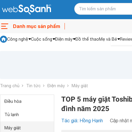
Danh mục sản phẩm
Công nghệ
Cuộc sống
Điện máy
Đồ thể thao
Mẹ và Bé
Revie
Trang chủ
Tin tức
Điện máy
Máy giặt
TOP 5 máy giặt Toshib
Điều hòa
đình năm 2025
Tủ lạnh
Tác giả: Hồng Hạnh
Cập nhật n
Máy giặt