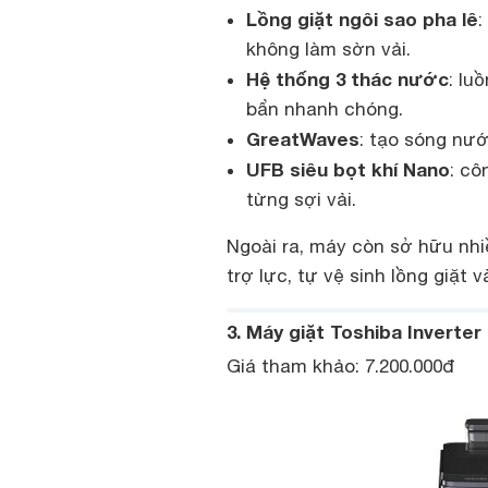
Lồng giặt ngôi sao pha lê
:
không làm sờn vải.
Hệ thống 3 thác nước
: lu
bẩn nhanh chóng.
GreatWaves
: tạo sóng nư
UFB siêu bọt khí Nano
: cô
từng sợi vải.
Ngoài ra, máy còn sở hữu nhiề
trợ lực, tự vệ sinh lồng giặt v
3. Máy giặt Toshiba Invert
Giá tham khảo: 7.200.000đ