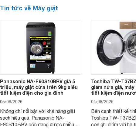
Tin tức về Máy giặt
Panasonic NA-F90S10BRV giá 5
Toshiba TW-T37B
triệu, máy giặt cửa trên 9kg siêu
giảm nửa giá, máy
tiết kiệm điện cho gia đình
tiết kiệm điện nướ
05/08/2026
04/08/2026
Không chỉ nổi bật với khả năng giặt
Bên cạnh thiết kế tin
sạch hiệu quả, Panasonic NA-
Toshiba TW-T37B
F90S10BRV còn đang được nhiều
còn ghi điểm với hệ 
đại lý bán với mức giá hấp dẫn, trở
giặt hiện đại, mang 