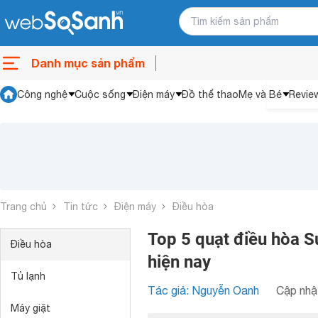
Danh mục sản phẩm
Công nghệ
Cuộc sống
Điện máy
Đồ thể thao
Mẹ và Bé
Revie
Trang chủ
Tin tức
Điện máy
Điều hòa
Top 5 quạt điều hòa S
Điều hòa
hiện nay
Tủ lạnh
Tác giả: Nguyễn Oanh
Cập nhật
Máy giặt