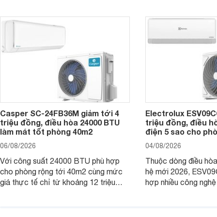
Casper SC-24FB36M giảm tới 4
Electrolux ESV09C6
triệu đồng, điều hòa 24000 BTU
triệu đồng, điều h
làm mát tốt phòng 40m2
điện 5 sao cho ph
06/08/2026
04/08/2026
Với công suất 24000 BTU phù hợp
Thuộc dòng điều hòa 
cho phòng rộng tới 40m2 cùng mức
hệ mới 2026, ESV09
giá thực tế chỉ từ khoảng 12 triệu
hợp nhiều công nghệ 
đồng, Casper SC-24FB36M đang là
nâng cao hiệu quả là
một trong những mẫu điều hòa phổ
điện và vận hành êm 
thông thu hút nhiều sự quan tâm của
thiết bị đang được nh