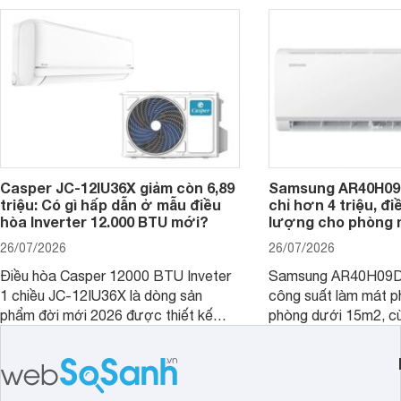
trình sử dụng lâu dài.
hiệu quả, sản phẩm còn được trang bị
nhiều tính năng và công nghệ hiện đại.
Casper JC-12IU36X giảm còn 6,89
Samsung AR40H09
triệu: Có gì hấp dẫn ở mẫu điều
chỉ hơn 4 triệu, đ
hòa Inverter 12.000 BTU mới?
lượng cho phòng 
26/07/2026
26/07/2026
Điều hòa Casper 12000 BTU Inveter
Samsung AR40H09D
1 chiều JC-12IU36X là dòng sản
công suất làm mát p
phẩm đời mới 2026 được thiết kế
phòng dưới 15m2, cù
cho phòng từ 15 - 20m2, không chỉ
lý là lựa chọn rất đ
sở hữu khả năng làm mát tốt mà còn
phòng ngủ, phòng khá
có giá bán rất hợp lý.