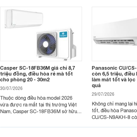
người tiêu dùng Việt.
giá bán rất dễ chịu.
Casper SC-18FB36M giá chỉ 8,7
Panasonic CU/CS-
triệu đồng, điều hòa rẻ mà tốt
còn 6,5 triệu, điề
cho phòng 20 - 30m2
làm mát tốt và lọc 
quả
30/07/2026
29/07/2026
Thuộc dòng điều hòa model 2026
Không chỉ mang lại h
vừa được ra mắt tại thị trường Việt
tốt, điều hòa Panas
Nam, Casper SC-18FB36M sở hữu
CU/CS-N9AKH-8 còn
công suất làm mát 18.000 BTU, phù
với khả năng vận hàn
hợp với các phòng có diện tích từ 20
thụ điện hợp lý và đ
- 30 m2. Bên cạnh khả năng làm mát