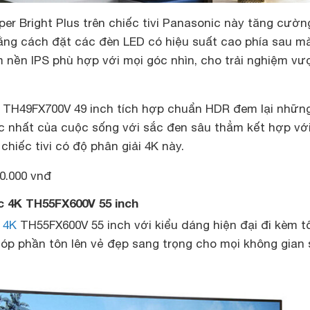
er Bright Plus trên chiếc tivi Panasonic này tăng cườn
ằng cách đặt các đèn LED có hiệu suất cao phía sau m
m nền IPS phù hợp với mọi góc nhìn, cho trải nghiệm vư
c TH49FX700V 49 inch tích hợp chuẩn HDR đem lại nhữn
 nhất của cuộc sống với sắc đen sâu thẳm kết hợp vớ
chiếc tivi có độ phân giải 4K này.
0.000 vnđ
c 4K TH55FX600V 55 inch
 4K
TH55FX600V 55 inch với kiểu dáng hiện đại đi kèm t
góp phần tôn lên vẻ đẹp sang trọng cho mọi không gian