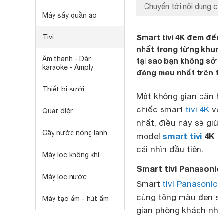
Chuyển tới nội dung c
Máy sấy quần áo
Smart tivi 4K đem đế
Tivi
nhất trong từng khun
Âm thanh - Dàn
tại sao bạn không sở
karaoke - Amply
đáng mau nhất trên t
Thiết bị sưởi
Một không gian căn 
chiếc smart
tivi 4K
vớ
Quạt điện
nhất, điều này sẽ gi
Cây nước nóng lạnh
smart tivi
4K 
model
cái nhìn đầu tiên.
Máy lọc không khí
Smart tivi Panasoni
Máy lọc nước
Smart
tivi Panasonic
cùng tông màu đen s
Máy tạo ẩm - hút ẩm
gian phòng khách n