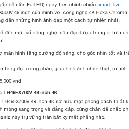
gấp bốn lần Full HD) ngay trên chính chiếc
smart tivi
500V 49 inch của mình với công nghệ 4K Hexa Chroma 
ng đến những hình ảnh đẹp một cách tự nhiên nhất.
kể đến một số công nghệ hiện đại được trang bị trên ch
ư:
ợ màn hình tăng cường độ sáng, cho góc nhìn tốt và trả
.
 tăng độ tương phản, giúp hình ảnh chân thật, rõ nét.
5.000 vnđ
c TH49FX700V 49 inch 4K
c TH49FX700V 49 inch 4K sở hữu một phong cách thiết k
ình mỏng sang trọng và đẳng cấp, cùng chân đế chắc ch
sonic
này trụ vững trên bất kỳ mặt phẳng nào.