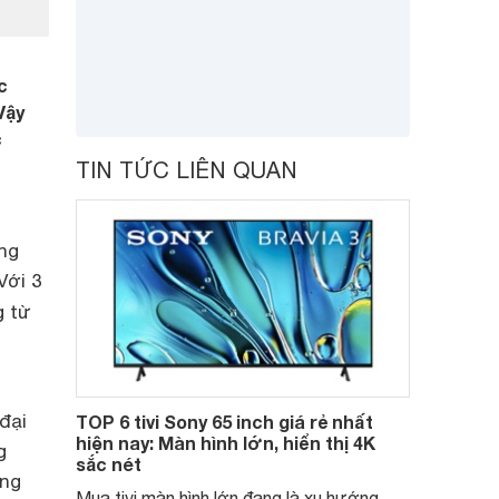
c
Vậy
c
TIN TỨC LIÊN QUAN
ng
Với 3
g từ
đại
TOP 6 tivi Sony 65 inch giá rẻ nhất
hiện nay: Màn hình lớn, hiển thị 4K
g
sắc nét
ưng
Mua tivi màn hình lớn đang là xu hướng