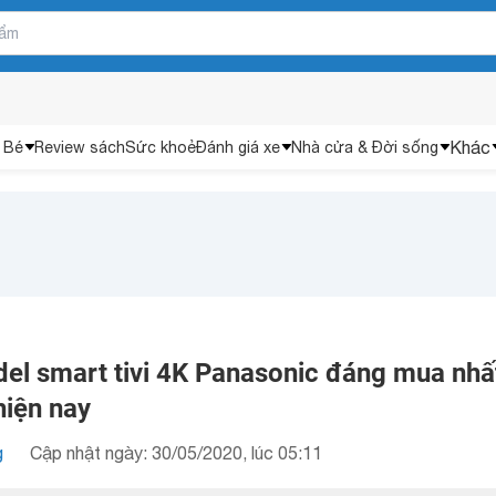
Khác
 Bé
Review sách
Sức khoẻ
Đánh giá xe
Nhà cửa & Đời sống
l smart tivi 4K Panasonic đáng mua nhấ
hiện nay
g
Cập nhật ngày: 30/05/2020, lúc 05:11