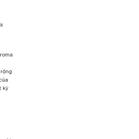
bị
hroma
 rộng
 của
t kỳ