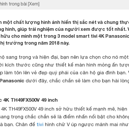
hính trong bài
[Xem]
n một chất lượng hình ảnh hiển thị sắc nét và chung thự
g hình, giúp trải nghiệm của người xem được tốt nhất. 
 hữu cho mình một trong 3 model smart tivi 4K Panasoni
hị trường trong năm 2018 này.
hộ sang trọng và hiện đại, bạn nên lựa chọn cho nó một
i kích thước cũng như thiết kế màn hình mỏng ấn tượ
úp làm tôn lên vẻ đẹp quý phái của căn hộ gia đình bạn. 
Panasonic
dưới đây, chắc chắn sẽ làm cho bạn hài lòn
c 4K TH49FX500V 49 inch
4K TH49FX500V 49 inch sở hữu thiết kế mạnh mẽ, hiện 
ang trọng chắc chắn sẽ là điểm nhấn nổi bật cho khôn
hà bạn. Chân đế
tivi
hình chữ V úp ngược mảnh mai nh