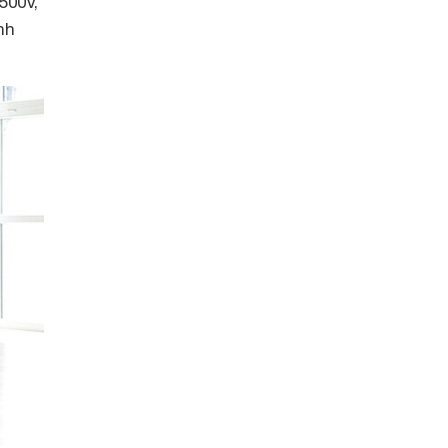
500V,
nh