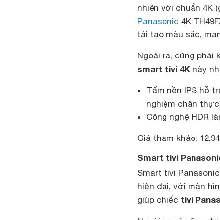
nhiên với chuẩn 4K (
Panasonic
4K TH49FX
tái tạo màu sắc, ma
Ngoài ra, cũng phải 
smart tivi 4K
này nh
Tấm nền IPS hỗ tr
nghiệm chân thực
Công nghệ HDR làm
Giá tham khảo: 12.94
Smart tivi Panasoni
Smart tivi Panasoni
hiện đại, với màn h
tivi Pana
giúp chiếc