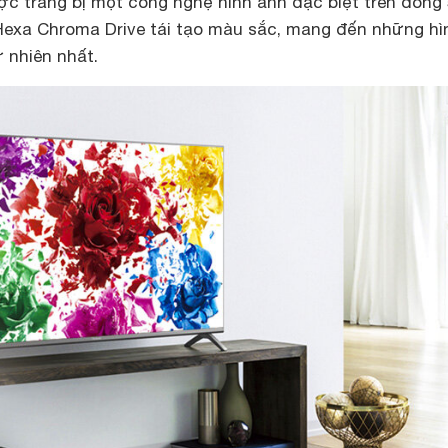
c trang bị một công nghệ hình ảnh đặc biệt trên dòng 
Hexa Chroma Drive tái tạo màu sắc, mang đến những hì
 nhiên nhất.