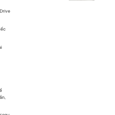
Drive
iếc
i
ế
ắn,