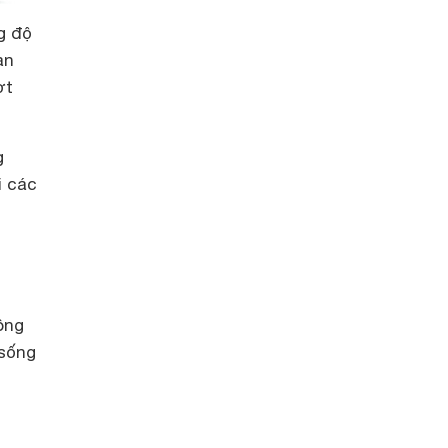
g độ
àn
ợt
g
i các
ông
 sống