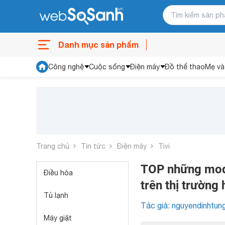
Danh mục sản phẩm
Công nghệ
Cuộc sống
Điện máy
Đồ thể thao
Mẹ và
Trang chủ
Tin tức
Điện máy
Tivi
TOP những mode
Điều hòa
trên thị trường 
Tủ lạnh
Tác giả: nguyendinhtun
Máy giặt