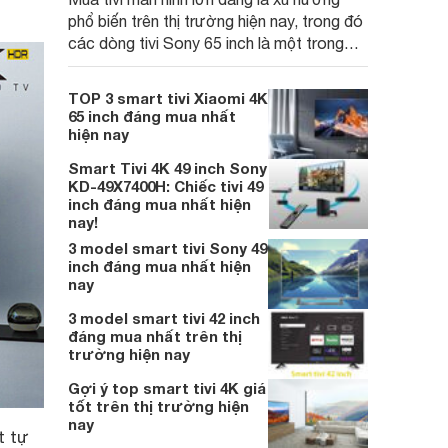
phổ biến trên thị trường hiện nay, trong đó
các dòng tivi Sony 65 inch là một trong
những lựa chọn được nhiều gia đình cân
nhắc. Nếu như khách hàng đang có ý định
TOP 3 smart tivi Xiaomi 4K
mua tivi Sony 65 inch và ưu tiên giá rẻ thì
65 inch đáng mua nhất
dưới đây là các gợi ý đáng cân nhắc.
hiện nay
Smart Tivi 4K 49 inch Sony
KD-49X7400H: Chiếc tivi 49
inch đáng mua nhất hiện
nay!
3 model smart tivi Sony 49
inch đáng mua nhất hiện
nay
3 model smart tivi 42 inch
đáng mua nhất trên thị
trường hiện nay
Gợi ý top smart tivi 4K giá
tốt trên thị trường hiện
nay
t tự