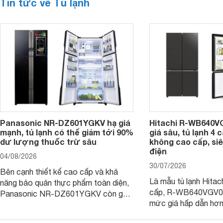
Tin tức về Tủ lạnh
Panasonic NR-DZ601YGKV hạ giá
Hitachi R-WB640V
mạnh, tủ lạnh có thể giảm tới 90%
giá sâu, tủ lạnh 4
dư lượng thuốc trừ sâu
không cao cấp, siê
điện
04/08/2026
30/07/2026
Bên cạnh thiết kế cao cấp và khả
Là mẫu tủ lạnh Hitac
năng bảo quản thực phẩm toàn diện,
cấp, R-WB640VGV0 
Panasonic NR-DZ601YGKV còn gây
mức giá hấp dẫn hơ
chú ý với công nghệ Nanoe™ X độc
trình giảm giá, trở t
quyền, được hãng công bố có khả