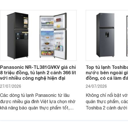
đáng cân nhắc cho cá
năng giảm tới 90% dư lượng thuốc
đang tìm kiếm sản ph
trừ sâu còn tồn đọng trên thực phẩm.
nhiều công nghệ.
Panasonic NR-TL381GVKV giá chỉ
Top tủ lạnh Toshib
8 triệu đồng, tủ lạnh 2 cánh 366 lít
nước bên ngoài giá
với nhiều công nghệ hiện đại
đồng, có cả làm đ
27/07/2026
24/07/2026
Các dòng tủ lạnh Panasonic từ lâu
Không chỉ nổi bật vớ
được nhiều gia đình Việt lựa chọn nhờ
quản thực phẩm, các
khả năng bảo quản thực phẩm tốt,
Toshiba 2 cánh dướ
vận hành bền bỉ cùng nhiều công nghệ
trang bị vòi lấy nước
hiện đại. Tuy nhiên, mức giá thường
lợi, mang đến trải ng
cao hơn so với nhiều sản phẩm cùng
nghi hơn cho gia đình 