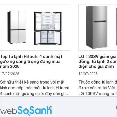
phân khúc khiến không ít người dùng
phải cân nhắc. Trên thị trường hiện
nay, Panasonic
Top tủ lạnh Hitachi 4 cánh mặt
LG T30SV giảm giá 
gương sang trọng đáng mua
đồng, tủ lạnh 2 cá
năm 2026
điện cho gia đình
17/07/2026
13/07/2026
Sở hữu thiết kế sang trọng với mặt
Thuộc dòng tủ lạnh 
kính cao cấp, các mẫu tủ lạnh Hitachi
được bán ra tại Việ
4 cánh mặt gương dưới đây còn ghi
LG T30SV mang tới 
điểm nhờ dung tích lớn cùng nhiều
lượng với những trang
công nghệ bảo quản hiện đại, đáp ứng
mức giá bán dễ tiếp 
tốt nhu cầu lưu trữ thực phẩm của gia
nhiều khách hàng Việ
đình.