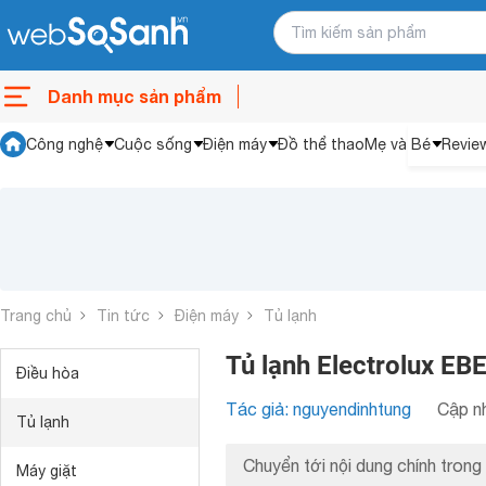
Danh mục sản phẩm
Công nghệ
Cuộc sống
Điện máy
Đồ thể thao
Mẹ và Bé
Revie
Trang chủ
Tin tức
Điện máy
Tủ lạnh
Tủ lạnh Electrolux EB
Điều hòa
Tác giả: nguyendinhtung
Cập nh
Tủ lạnh
Chuyển tới nội dung chính trong 
Máy giặt