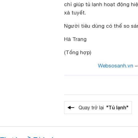
chỉ giúp tủ lạnh hoạt động hi
xả tuyết.
Người tiêu dùng có thể so s
Hà Trang
(Tổng hợp)
Websosanh.vn
–
"Tủ lạnh"
Quay trở lại