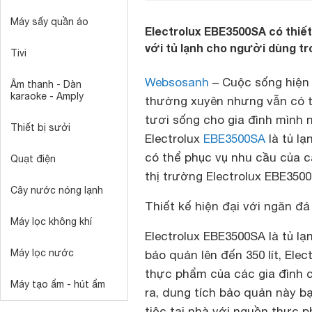
Máy sấy quần áo
Electrolux EBE3500SA có thiết
với tủ lạnh cho người dùng tr
Tivi
Websosanh
– Cuộc sống hiện 
Âm thanh - Dàn
karaoke - Amply
thường xuyên nhưng vẫn có 
tươi sống cho gia đình mình
Thiết bị sưởi
Electrolux
EBE3500SA
là tủ lạ
có thể phục vụ nhu cầu của cá
Quạt điện
thị trường Electrolux EBE3500
Cây nước nóng lạnh
Thiết kế hiện đại với ngăn đá
Máy lọc không khí
Electrolux EBE3500SA là tủ lạ
Máy lọc nước
bảo quản lên đến 350 lít, El
thực phẩm của các gia đình c
Máy tạo ẩm - hút ẩm
ra, dung tích bảo quản này b
tiệc tại nhà với nguồn thực 