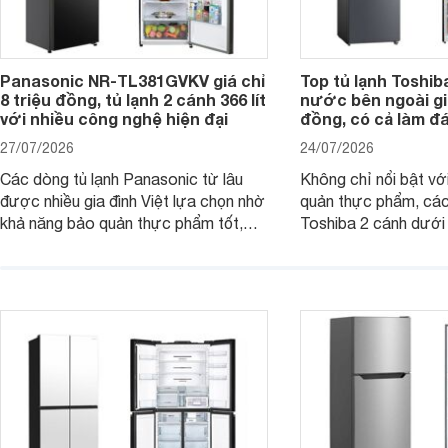
Panasonic NR-TL381GVKV giá chỉ
Top tủ lạnh Toshib
8 triệu đồng, tủ lạnh 2 cánh 366 lít
nước bên ngoài giá
với nhiều công nghệ hiện đại
đồng, có cả làm đ
27/07/2026
24/07/2026
Các dòng tủ lạnh Panasonic từ lâu
Không chỉ nổi bật vớ
được nhiều gia đình Việt lựa chọn nhờ
quản thực phẩm, các
khả năng bảo quản thực phẩm tốt,
Toshiba 2 cánh dướ
vận hành bền bỉ cùng nhiều công nghệ
trang bị vòi lấy nước
hiện đại. Tuy nhiên, mức giá thường
lợi, mang đến trải ng
cao hơn so với nhiều sản phẩm cùng
nghi hơn cho gia đình 
phân khúc khiến không ít người dùng
phải cân nhắc. Trên thị trường hiện
nay, Panasonic