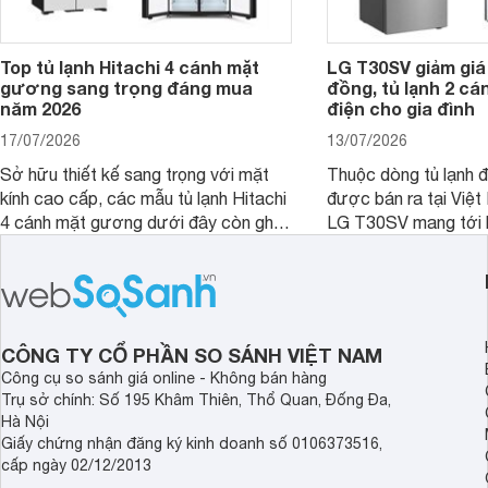
Top tủ lạnh Hitachi 4 cánh mặt
LG T30SV giảm giá 
gương sang trọng đáng mua
đồng, tủ lạnh 2 cá
năm 2026
điện cho gia đình
17/07/2026
13/07/2026
Sở hữu thiết kế sang trọng với mặt
Thuộc dòng tủ lạnh 
kính cao cấp, các mẫu tủ lạnh Hitachi
được bán ra tại Việ
4 cánh mặt gương dưới đây còn ghi
LG T30SV mang tới 
điểm nhờ dung tích lớn cùng nhiều
lượng với những trang
công nghệ bảo quản hiện đại, đáp ứng
mức giá bán dễ tiếp 
tốt nhu cầu lưu trữ thực phẩm của gia
nhiều khách hàng Việ
đình.
CÔNG TY CỔ PHẦN SO SÁNH VIỆT NAM
Công cụ so sánh giá online - Không bán hàng
Trụ sở chính: Số 195 Khâm Thiên, Thổ Quan, Đống Đa,
Hà Nội
Giấy chứng nhận đăng ký kinh doanh số 0106373516,
cấp ngày 02/12/2013