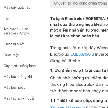
Chuyển tới nội dung chính trong 
Máy sấy quần áo
Tủ lạnh Electrolux EQE6879A-B 
Tivi
nhất của thương hiệu Electro
Âm thanh - Dàn
một điểm nhấn ấn tượng, hiện đ
karaoke - Amply
là một lựa chọn hoàn hảo.
Thiết bị sưởi
Trong bài viết dưới đây Webs
Electrolux
EQE6879A-B
Inverte
Quạt điện
đừng bỏ lỡ nhé.
Cây nước nóng lạnh
1. Ưu điểm vượt trội của tủ 
Máy lọc không khí
Chính nhờ những ưu điểm d
thương hiệu Electrolux đã n
Máy lọc nước
trở thành model bán chạy nh
Máy tạo ẩm - hút ẩm
1.1 Thiết kế cao cấp, sang t