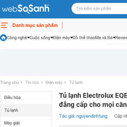
Danh mục sản phẩm
Công nghệ
Cuộc sống
Điện máy
Đồ thể thao
Mẹ và Bé
Revie
Trang chủ
Tin tức
Điện máy
Tủ lạnh
Tủ lạnh Electrolux EQ
Điều hòa
đẳng cấp cho mọi căn
Tủ lạnh
Tác giả: nguyendinhtung
Cập nh
Máy giặt