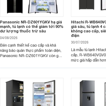
Panasonic NR-DZ601YGKV hạ giá
Hitachi R-WB640V
mạnh, tủ lạnh có thể giảm tới 90%
giá sâu, tủ lạnh 4
dư lượng thuốc trừ sâu
không cao cấp, siê
điện
04/08/2026
30/07/2026
Bên cạnh thiết kế cao cấp và khả
Là mẫu tủ lạnh Hitac
năng bảo quản thực phẩm toàn diện,
cấp, R-WB640VGV0 
Panasonic NR-DZ601YGKV còn gây
mức giá hấp dẫn hơ
chú ý với công nghệ Nanoe™ X độc
trình giảm giá, trở t
quyền, được hãng công bố có khả
đáng cân nhắc cho cá
năng giảm tới 90% dư lượng thuốc
đang tìm kiếm sản ph
trừ sâu còn tồn đọng trên thực phẩm.
nhiều công nghệ.