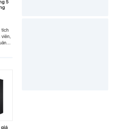
ng 5
áng
 tích
 viên,
uản
g tiết
chọn
m.
 giá