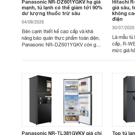
Panasonic NR-DZ601YGKV hạ giá
Hitachi 
mạnh, tủ lạnh có thể giảm tới 90%
giá sâu, 
dư lượng thuốc trừ sâu
không cao
điện
04/08/2026
30/07/2026
Bên cạnh thiết kế cao cấp và khả
Là mẫu tủ 
năng bảo quản thực phẩm toàn diện,
cấp, R-W
Panasonic NR-DZ601YGKV còn gây
mức giá h
chú ý với công nghệ Nanoe™ X độc
trình giảm 
quyền, được hãng công bố có khả
đáng cân n
năng giảm tới 90% dư lượng thuốc
đang tìm k
trừ sâu còn tồn đọng trên thực phẩm.
nhiều công
Panasonic NR-TL381GVKV giá chỉ
Top tủ lạ