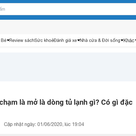
Khác
 Bé
Review sách
Sức khoẻ
Đánh giá xe
Nhà cửa & Đời sống
 chạm là mở là dòng tủ lạnh gì? Có gì đặc
Cập nhật ngày: 01/06/2020, lúc 19:04