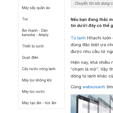
Chuyển tới nội dung c
Máy sấy quần áo
Nếu bạn đang thắc mắ
Tivi
tin dưới đây có thể g
Âm thanh - Dàn
karaoke - Amply
Tủ lạnh
Hitachi luôn
dùng đặc biệt ưa chu
Thiết bị sưởi
được nhu cầu từ ng
Quạt điện
Hiện nay, khá nhiều
“chạm là mở”. Vậy th
Cây nước nóng lạnh
dòng tủ lạnh khác c
Máy lọc không khí
Cùng
websosanh
tìm
Máy lọc nước
Máy tạo ẩm - hút ẩm