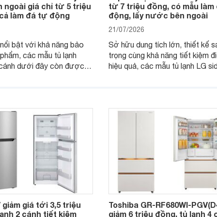
ngoài giá chỉ từ 5 triệu
từ 7 triệu đồng, có mẫu làm
 cả làm đá tự động
động, lấy nước bên ngoài
21/07/2026
nổi bật với khả năng bảo
Sở hữu dung tích lớn, thiết kế 
phẩm, các mẫu tủ lạnh
trọng cùng khả năng tiết kiệm đ
 cánh dưới đây còn được
hiệu quả, các mẫu tủ lạnh LG si
i lấy nước bên ngoài tiện
side là lựa chọn phù hợp cho n
đến trải nghiệm sử dụng tiện
gia đình cần không gian lưu trữ 
o gia đình hiện đại.
rãi. Dưới đây là một số model L
by side có mức giá từ khoảng 7 
đồng đáng chú ý trong năm 202
giảm giá tới 3,5 triệu
Toshiba GR-RF680WI-PGV(D
lạnh 2 cánh tiết kiệm
giảm 6 triệu đồng, tủ lạnh 4