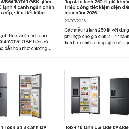
R-WB640VGV0 GBK giảm
Top 4 tủ lạnh 250 lít giá khoả
tủ lạnh 4 cánh ngăn chân
triệu đồng tiết kiệm điện đ
 cấp, siêu tiết kiệm
mua năm 2026
29/07/2026
Các mẫu tủ lạnh 250 lít với dung
lạnh Hitachi 4 cánh cao
phù hợp cho gia đình 2 - 4 thành
B640VGV0 GBK hiện có
tích hợp nhiều công nghệ bảo q
ấp dẫn hơn nhờ chương
thực phẩm hiện đại cùng khả năn
giá, trở thành lựa chọn
kiệm điện hiệu quả đang là lựa 
hắc cho các gia đình Việt
được nhiều người dùng quan tâ
iếm sản phẩm dung tích lớn,
 nghệ.
nh Toshiba 2 cánh lấy
Top 4 tủ lạnh LG side by side