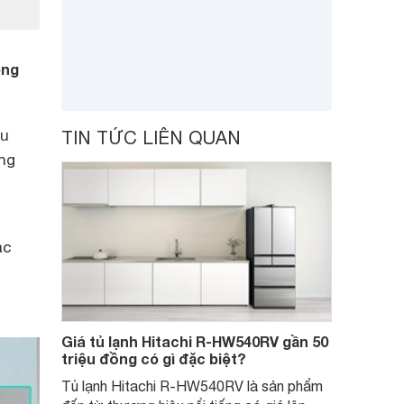
ông
êu
TIN TỨC LIÊN QUAN
ứng
ác
Giá tủ lạnh Hitachi R-HW540RV gần 50
triệu đồng có gì đặc biệt?
Tủ lạnh Hitachi R-HW540RV là sản phẩm