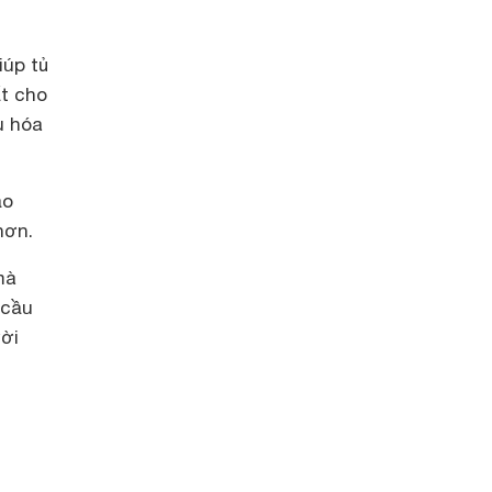
iúp tủ
t cho
u hóa
ảo
hơn.
mà
 cầu
ười