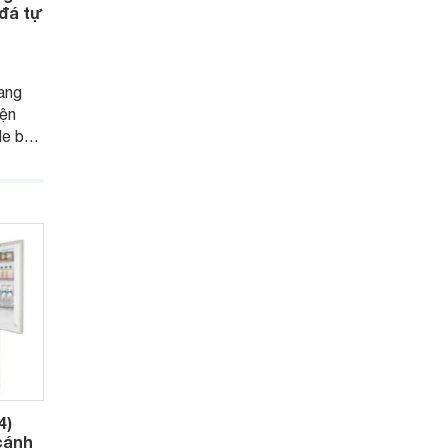
 đá tự
sang
iện
de by
hững
rộng
G side
triệu
6.
4)
 cánh