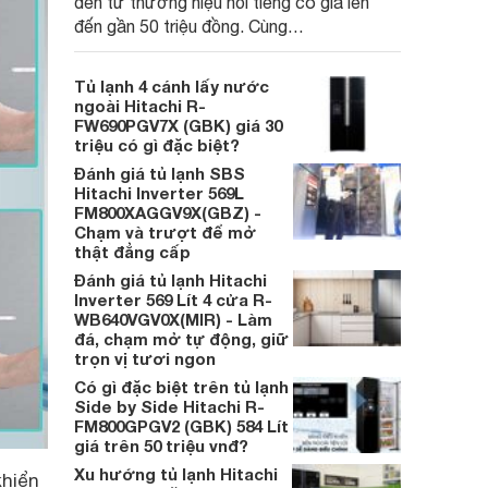
đến từ thương hiệu nổi tiếng có giá lên
đến gần 50 triệu đồng. Cùng
Websosanh.vn khám phá xem chất lượng
tủ lạnh Hitachi R-HW540RV có xứng đáng
Tủ lạnh 4 cánh lấy nước
với mức giá này không nhé!
ngoài Hitachi R-
FW690PGV7X (GBK) giá 30
triệu có gì đặc biệt?
Đánh giá tủ lạnh SBS
Hitachi Inverter 569L
FM800XAGGV9X(GBZ) -
Chạm và trượt để mở
thật đẳng cấp
Đánh giá tủ lạnh Hitachi
Inverter 569 Lít 4 cửa R-
WB640VGV0X(MIR) - Làm
đá, chạm mở tự động, giữ
trọn vị tươi ngon
Có gì đặc biệt trên tủ lạnh
Side by Side Hitachi R-
FM800GPGV2 (GBK) 584 Lít
giá trên 50 triệu vnđ?
Xu hướng tủ lạnh Hitachi
khiển