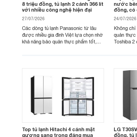
8 triệu đồng, tủ lạnh 2 cánh 366 lít
nước bên 
với nhiều công nghệ hiện đại
đồng, có
27/07/2026
24/07/2026
Các dòng tủ lạnh Panasonic từ lâu
Không chỉ 
được nhiều gia đình Việt lựa chọn nhờ
quản thực 
khả năng bảo quản thực phẩm tốt,
Toshiba 2
vận hành bền bỉ cùng nhiều công nghệ
trang bị vò
hiện đại. Tuy nhiên, mức giá thường
lợi, mang 
cao hơn so với nhiều sản phẩm cùng
nghi hơn ch
phân khúc khiến không ít người dùng
phải cân nhắc. Trên thị trường hiện
nay, Panasonic
Top tủ lạnh Hitachi 4 cánh mặt
LG T30SV 
gương sang trọng đáng mua
đồng, tủ 