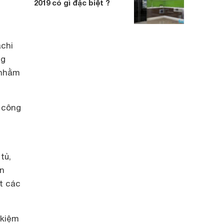
2019 có gì đặc biệt ?
achi
ng
 nhằm
g công
tủ,
ản
t các
 kiệm