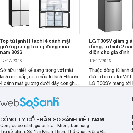
Top tủ lạnh Hitachi 4 cánh mặt
LG T30SV giảm giá 
gương sang trọng đáng mua
đồng, tủ lạnh 2 cá
năm 2026
điện cho gia đình
17/07/2026
13/07/2026
Sở hữu thiết kế sang trọng với mặt
Thuộc dòng tủ lạnh 
kính cao cấp, các mẫu tủ lạnh Hitachi
được bán ra tại Việ
4 cánh mặt gương dưới đây còn ghi
LG T30SV mang tới 
điểm nhờ dung tích lớn cùng nhiều
lượng với những trang
công nghệ bảo quản hiện đại, đáp ứng
mức giá bán dễ tiếp 
tốt nhu cầu lưu trữ thực phẩm của gia
nhiều khách hàng Việ
đình.
CÔNG TY CỔ PHẦN SO SÁNH VIỆT NAM
Công cụ so sánh giá online - Không bán hàng
Trụ sở chính: Số 195 Khâm Thiên, Thổ Quan, Đống Đa,