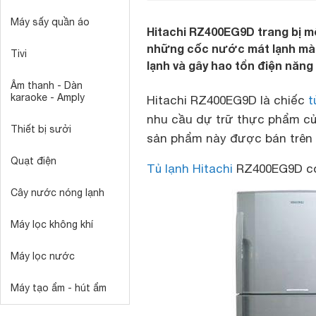
Máy sấy quần áo
Hitachi RZ400EG9D trang bị mộ
những cốc nước mát lạnh mà 
Tivi
lạnh và gây hao tổn điện năng 
Âm thanh - Dàn
karaoke - Amply
Hitachi RZ400EG9D là chiếc
t
nhu cầu dự trữ thực phẩm của
Thiết bị sưởi
sản phẩm này được bán trên t
Quạt điện
Tủ lạnh Hitachi
RZ400EG9D có 
Cây nước nóng lạnh
Máy lọc không khí
Máy lọc nước
Máy tạo ẩm - hút ẩm