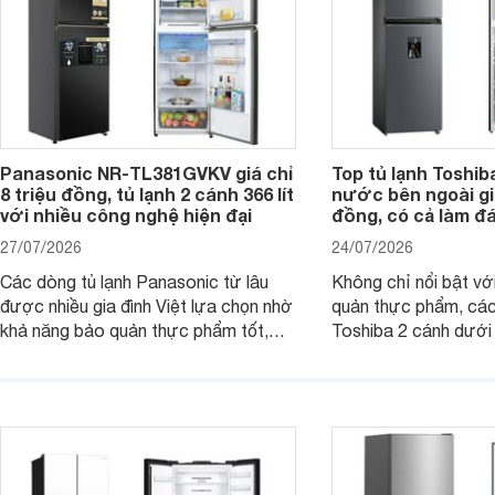
Panasonic NR-TL381GVKV giá chỉ
Top tủ lạnh Toshib
8 triệu đồng, tủ lạnh 2 cánh 366 lít
nước bên ngoài giá
với nhiều công nghệ hiện đại
đồng, có cả làm đ
27/07/2026
24/07/2026
Các dòng tủ lạnh Panasonic từ lâu
Không chỉ nổi bật vớ
được nhiều gia đình Việt lựa chọn nhờ
quản thực phẩm, các
khả năng bảo quản thực phẩm tốt,
Toshiba 2 cánh dướ
vận hành bền bỉ cùng nhiều công nghệ
trang bị vòi lấy nước
hiện đại. Tuy nhiên, mức giá thường
lợi, mang đến trải ng
cao hơn so với nhiều sản phẩm cùng
nghi hơn cho gia đình 
phân khúc khiến không ít người dùng
phải cân nhắc. Trên thị trường hiện
nay, Panasonic