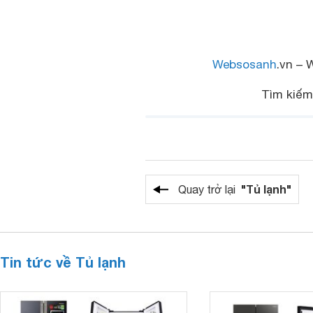
Websosanh
.vn – 
Tìm kiế
"Tủ lạnh"
Quay trở lại
Tin tức về Tủ lạnh