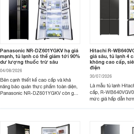
Panasonic NR-DZ601YGKV hạ giá
Hitachi R-WB640V
mạnh, tủ lạnh có thể giảm tới 90%
giá sâu, tủ lạnh 4
dư lượng thuốc trừ sâu
không cao cấp, siê
điện
04/08/2026
30/07/2026
Bên cạnh thiết kế cao cấp và khả
Là mẫu tủ lạnh Hitac
năng bảo quản thực phẩm toàn diện,
cấp, R-WB640VGV0 
Panasonic NR-DZ601YGKV còn gây
mức giá hấp dẫn hơ
chú ý với công nghệ Nanoe™ X độc
trình giảm giá, trở t
quyền, được hãng công bố có khả
đáng cân nhắc cho cá
năng giảm tới 90% dư lượng thuốc
đang tìm kiếm sản ph
trừ sâu còn tồn đọng trên thực phẩm.
nhiều công nghệ.