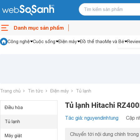
Danh mục sản phẩm
Công nghệ
Cuộc sống
Điện máy
Đồ thể thao
Mẹ và Bé
Revie
Trang chủ
Tin tức
Điện máy
Tủ lạnh
Tủ lạnh Hitachi RZ400
Điều hòa
Tác giả: nguyendinhtung
Cập nh
Tủ lạnh
Chuyển tới nội dung chính trong 
Máy giặt