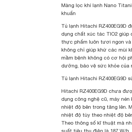
Màng lọc khí lạnh Nano Titan
khuẩn
Tủ lạnh Hitachi RZ400EG9D đ
dụng chất xúc tác TIO2 giúp d
thực phẩm luôn tươi ngon và
không chỉ giúp khử các mùi k
mầm bệnh không có cơ hội phá
dưỡng, bảo vệ sức khỏe của 
Tủ lạnh Hitachi RZ400EG9D 
Hitachi RZ400EG9D chưa được
dụng công nghệ cũ, máy nén k
nhiệt độ bên trong tăng lên. 
nhiệt độ tùy theo nhiệt độ bên
Theo thông số kĩ thuật mà nh
suất tiêu thụ điện là 187 W/h.