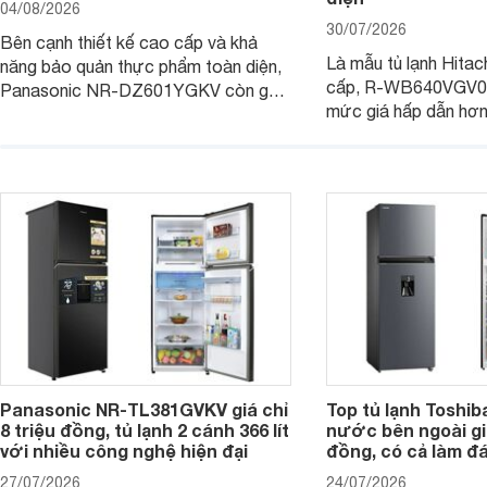
04/08/2026
30/07/2026
Bên cạnh thiết kế cao cấp và khả
Là mẫu tủ lạnh Hitac
năng bảo quản thực phẩm toàn diện,
cấp, R-WB640VGV0 
Panasonic NR-DZ601YGKV còn gây
mức giá hấp dẫn hơ
chú ý với công nghệ Nanoe™ X độc
trình giảm giá, trở t
quyền, được hãng công bố có khả
đáng cân nhắc cho cá
năng giảm tới 90% dư lượng thuốc
đang tìm kiếm sản ph
trừ sâu còn tồn đọng trên thực phẩm.
nhiều công nghệ.
Panasonic NR-TL381GVKV giá chỉ
Top tủ lạnh Toshib
8 triệu đồng, tủ lạnh 2 cánh 366 lít
nước bên ngoài giá
với nhiều công nghệ hiện đại
đồng, có cả làm đ
27/07/2026
24/07/2026