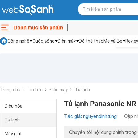
Danh mục sản phẩm
Công nghệ
Cuộc sống
Điện máy
Đồ thể thao
Mẹ và Bé
Revie
Trang chủ
Tin tức
Điện máy
Tủ lạnh
Tủ lạnh Panasonic NR
Điều hòa
Tác giả: nguyendinhtung
Cập nh
Tủ lạnh
Chuyển tới nội dung chính trong 
Máy giặt