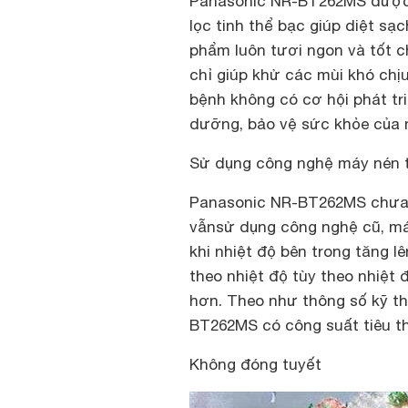
Panasonic NR-BT262MS
được
lọc tinh thể bạc giúp diệt sạ
phẩm luôn tươi ngon và tốt 
chỉ giúp khử các mùi khó ch
bệnh không có cơ hội phát tr
dưỡng, bảo vệ sức khỏe của 
Sử dụng công nghệ máy nén 
Panasonic NR-BT262MS chưa 
vẫn
s
ử dụng công nghệ cũ, máy
khi nhiệt độ bên trong tăng l
theo nhiệt độ tùy theo nhiệt đ
hơn. Theo như thông số kỹ th
BT262MS có công suất tiêu th
Không đóng tuyết