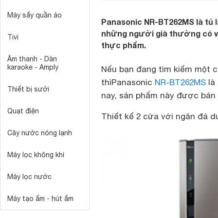
Máy sấy quần áo
Panasonic NR-BT262MS là tủ lạ
những người già thường có vấ
Tivi
thực phẩm.
Âm thanh - Dàn
karaoke - Amply
Nếu bạn đang tìm kiếm một chi
thìPanasonic
NR-BT262MS
là
Thiết bị sưởi
nay, sản phẩm này được bán v
Quạt điện
Thiết kế 2 cửa với ngăn đá d
Cây nước nóng lạnh
Máy lọc không khí
Máy lọc nước
Máy tạo ẩm - hút ẩm