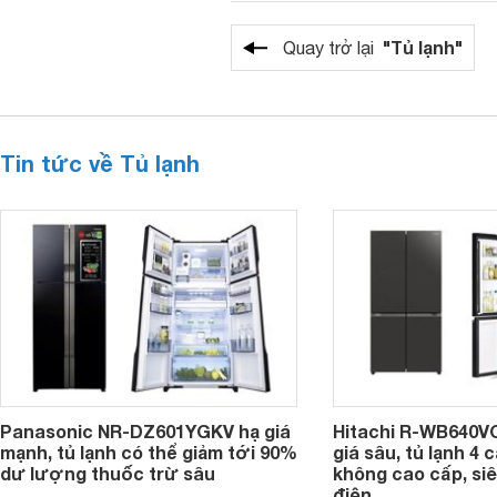
"Tủ lạnh"
Quay trở lại
Tin tức về Tủ lạnh
Panasonic NR-DZ601YGKV hạ giá
Hitachi R-WB640V
mạnh, tủ lạnh có thể giảm tới 90%
giá sâu, tủ lạnh 4
dư lượng thuốc trừ sâu
không cao cấp, siê
điện