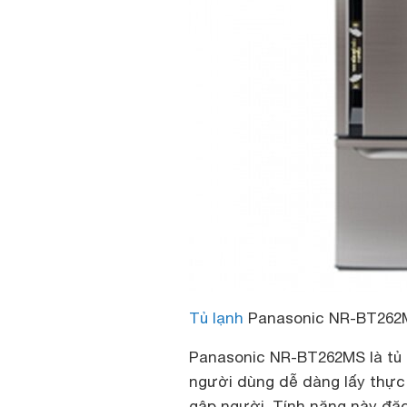
Tủ lạnh
Panasonic NR-BT262
Panasonic NR-BT262MS
là tủ
người dùng dễ dàng lấy thực
gập người. Tính năng này đặc