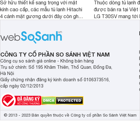
Sở hữu thiết kế sang trọng với mặt
Thuộc dòng tủ lạnh 
kính cao cấp, các mẫu tủ lạnh Hitachi
được bán ra tại Việ
4 cánh mặt gương dưới đây còn ghi
LG T30SV mang tới 
điểm nhờ dung tích lớn cùng nhiều
lượng với những trang
công nghệ bảo quản hiện đại, đáp ứng
mức giá bán dễ tiếp 
tốt nhu cầu lưu trữ thực phẩm của gia
nhiều khách hàng Việ
đình.
CÔNG TY CỔ PHẦN SO SÁNH VIỆT NAM
Công cụ so sánh giá online - Không bán hàng
Trụ sở chính: Số 195 Khâm Thiên, Thổ Quan, Đống Đa,
Hà Nội
Giấy chứng nhận đăng ký kinh doanh số 0106373516,
cấp ngày 02/12/2013
© 2013 - 2023 Bản quyền thuộc về Công ty cổ phần So Sánh Việt Nam