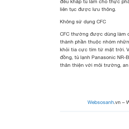
đều khắp tủ làm cho thực phẩ
liên tục được lưu thông.
Không sử dụng CFC
CFC thường được dùng làm chấ
thành phần thuộc nhóm những
khỏi tia cực tím từ mặt trời
đồng, tủ lạnh
Panasonic NR-
thân thiện với môi trường, an
Websosanh
.vn – 