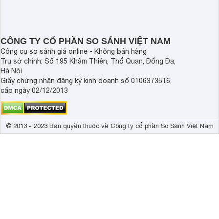
gia đình cần không gian lưu trữ rộng
công nghệ bảo quản 
rãi. Dưới đây là một số model LG side
tốt nhu cầu lưu trữ 
by side có mức giá từ khoảng 7 triệu
đình.
đồng đáng chú ý trong năm 2026.
CÔNG TY CỔ PHẦN SO SÁNH VIỆT NAM
Công cụ so sánh giá online - Không bán hàng
Trụ sở chính: Số 195 Khâm Thiên, Thổ Quan, Đống Đa,
Hà Nội
Giấy chứng nhận đăng ký kinh doanh số 0106373516,
cấp ngày 02/12/2013
© 2013 - 2023 Bản quyền thuộc về Công ty cổ phần So Sánh Việt Nam