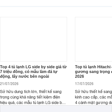
thực phẩm hiện đại cùng khả năng tiết
vận hành bền bỉ cùng
kiệm điện hiệu quả đang là lựa chọn
hiện đại. Tuy nhiên,
được nhiều người dùng quan tâm.
cao hơn so với nhiề
phân khúc khiến khôn
phải cân nhắc. Trên t
nay, Panasonic
Top 4 tủ lạnh LG side by side giá từ
Top tủ lạnh Hitachi
7 triệu đồng, có mẫu làm đá tự
gương sang trọng
động, lấy nước bên ngoài
2026
21/07/2026
17/07/2026
Sở hữu dung tích lớn, thiết kế sang
Sở hữu thiết kế sang
trọng cùng khả năng tiết kiệm điện
kính cao cấp, các mẫ
hiệu quả, các mẫu tủ lạnh LG side by
4 cánh mặt gương dư
side là lựa chọn phù hợp cho những
điểm nhờ dung tích l