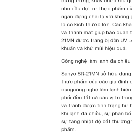
đựng trứng, khay chứa rau q
nhu cầu dự trữ thực phẩm của
ngăn đựng chai lọ với không g
lọ có kích thước lớn. Các kh
và thanh mát giúp bảo quản 
21MN được trang bị đèn UV Le
khuẩn và khử mùi hiệu quả.
Công nghệ làm lạnh đa chiều
Sanyo SR-21MN sở hữu dung t
thực phẩm của các gia đình 
dụngcông nghệ làm lạnh hiện đ
phối đều tất cả các vị trí t
và tránh được tình trạng hư 
khí lạnh đa chiều, sự phân b
sự tăng nhiệt độ bất thường v
phẩm.