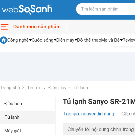
Danh mục sản phẩm
Công nghệ
Cuộc sống
Điện máy
Đồ thể thao
Mẹ và Bé
Revie
Trang chủ
Tin tức
Điện máy
Tủ lạnh
Tủ lạnh Sanyo SR-21M
Điều hòa
Tác giả: nguyendinhtung
Cập nh
Tủ lạnh
Chuyển tới nội dung chính trong 
Máy giặt