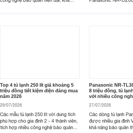
công nghệ bảo quản hiện đại, khả
Panasonic NR-DZ6
năng vận hành tiết kiệm điện cùng
chú ý với công ngh
mức giá đã giảm đáng kể so với giá
quyền, được hãng c
niêm yết.
năng giảm tới 90% d
trừ sâu còn tồn đọng
Top 4 tủ lạnh 250 lít giá khoảng 5
Panasonic NR-TL38
triệu đồng tiết kiệm điện đáng mua
8 triệu đồng, tủ lạn
năm 2026
với nhiều công ngh
29/07/2026
27/07/2026
Các mẫu tủ lạnh 250 lít với dung tích
Các dòng tủ lạnh Pan
phù hợp cho gia đình 2 - 4 thành viên,
được nhiều gia đình 
tích hợp nhiều công nghệ bảo quản
khả năng bảo quản t