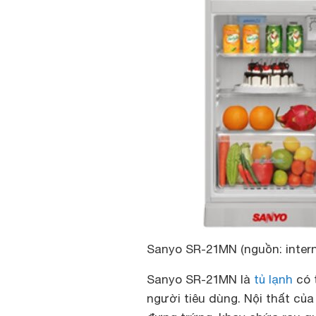
Sanyo SR-21MN (nguồn: intern
Sanyo SR-21MN là
tủ lạnh
có 
người tiêu dùng. Nội thất c